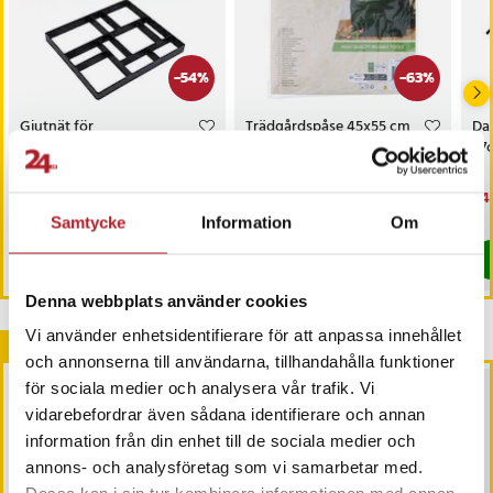
-
54
%
-
63
%
Gjutnät för
Trädgårdspåse 45x55 cm
Dan
Trädgårdsgångar - Gör
57
det själv mall
Nuvarande pris
229 kr
:
Nuvarande pris
29 kr
:
Nu
449
499 kr
79 kr
229 kr
Tidigare pris
:
499 kr
29 kr
Tidigare pris
:
79 kr
449
I lager, levereras inom 1-2 vardagar
I lager, levereras inom 1-2 vardagar
Samtycke
Information
Om
Köp
Köp
Denna webbplats använder cookies
Vi använder enhetsidentifierare för att anpassa innehållet
Andra köpte också
och annonserna till användarna, tillhandahålla funktioner
BÄSTSÄLJARE
för sociala medier och analysera vår trafik. Vi
vidarebefordrar även sådana identifierare och annan
information från din enhet till de sociala medier och
annons- och analysföretag som vi samarbetar med.