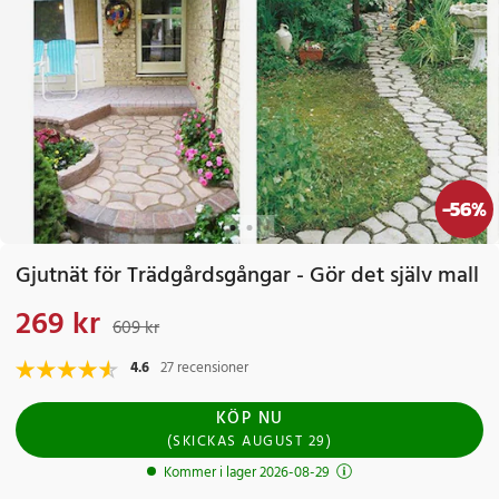
-
56
%
Gjutnät för Trädgårdsgångar - Gör det själv mall
269 kr
Nuvarande pris
:
269 kr
Tidigare pris
:
609 kr
609 kr
4.6
27 recensioner
KÖP NU
(
SKICKAS
AUGUST 29
)
Kommer i lager 2026-08-29