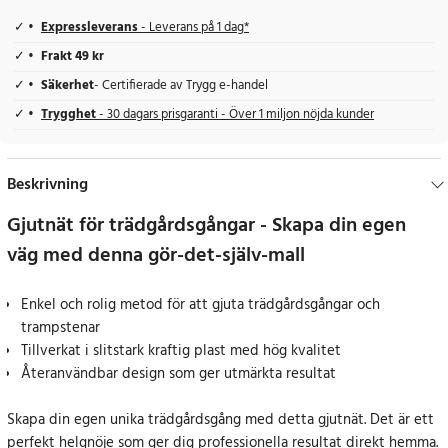
Expressleverans
- Leverans på 1 dag*
Frakt 49 kr
Säkerhet
- Certifierade av Trygg e-handel
Trygghet
- 30 dagars prisgaranti - Över 1 miljon nöjda kunder
Beskrivning
Gjutnät för trädgårdsgångar - Skapa din egen
väg med denna gör-det-själv-mall
Enkel och rolig metod för att gjuta trädgårdsgångar och
trampstenar
Tillverkat i slitstark kraftig plast med hög kvalitet
Återanvändbar design som ger utmärkta resultat
Skapa din egen unika trädgårdsgång med detta gjutnät. Det är ett
perfekt helgnöje som ger dig professionella resultat direkt hemma.