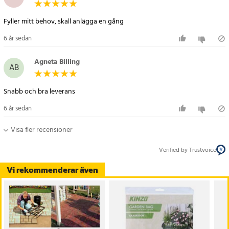
Fyller mitt behov, skall anlägga en gång
6 år sedan
Agneta Billing
AB
Snabb och bra leverans
6 år sedan
Artikelnummer
:
64938
Visa fler recensioner
Verified by Trustvoice
Vi rekommenderar även