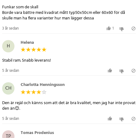
Funkar som de skall
Borde vara bättre med kvadrat mått typ50x50cm eller 60x60 för då
skulle man ha flera varianter hur man lägger dessa
3 år sedan
1
Helena
H
Stabil ram. Snabb leverans!
5 år sedan
Charlotta Henningsson
CH
Den är rejäl och känns som att det är bra kvalitet, men jag har inte provat
den än😊.
5 år sedan
Tomas Prodenius
TP