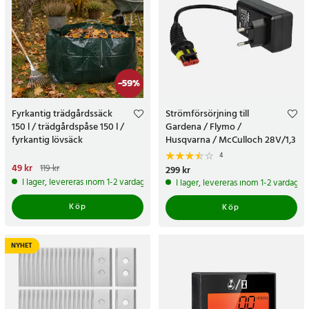
-
59
%
Fyrkantig trädgårdssäck
Strömförsörjning till
150 l / trädgårdspåse 150 l /
Gardena / Flymo /
fyrkantig lövsäck
Husqvarna / McCulloch 28V/1,3
A 36,4W
4
Nuvarande pris
49 kr
:
49 kr
Tidigare
119 kr
Pris
299 kr
:
299 kr
pris
:
119 kr
I lager, levereras inom 1-2 vardagar
I lager, levereras inom 1-2 vardagar
Köp
Köp
NYHET