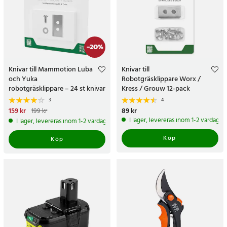
-
20
%
Knivar till Mammotion Luba
Knivar till
och Yuka
Robotgräsklippare Worx /
robotgräsklippare – 24 st knivar
Kress / Grouw 12-pack
i rostfritt stål
3
4
Nuvarande pris
159 kr
:
159 kr
Tidigare
Pris
89 kr
:
89 kr
199 kr
pris
:
199 kr
I lager, levereras inom 1-2 vardagar
I lager, levereras inom 1-2 vardagar
Köp
Köp