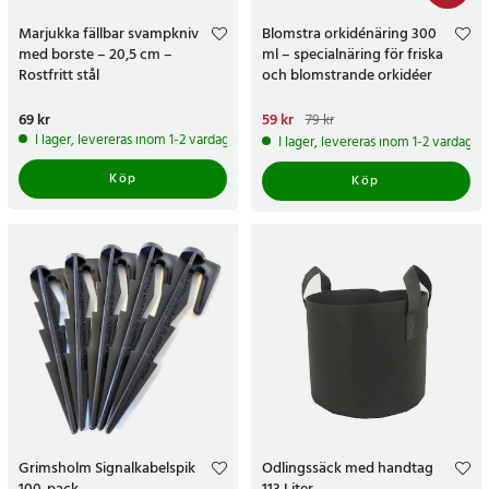
Marjukka fällbar svampkniv
Blomstra orkidénäring 300
med borste – 20,5 cm –
ml – specialnäring för friska
Rostfritt stål
och blomstrande orkidéer
Pris
69 kr
:
69 kr
Nuvarande pris
59 kr
:
59 kr
Tidigare
79 kr
pris
:
79 kr
I lager, levereras inom 1-2 vardagar
I lager, levereras inom 1-2 vardagar
Köp
Köp
Grimsholm Signalkabelspik
Odlingssäck med handtag