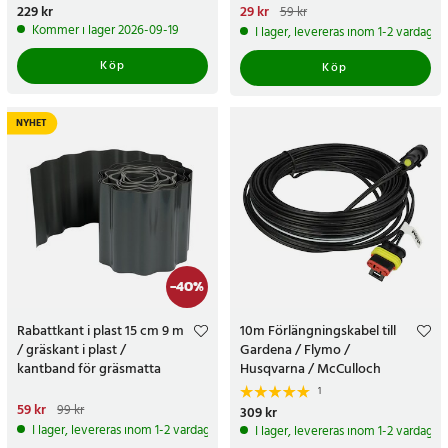
Pris
229 kr
:
229 kr
Nuvarande pris
29 kr
:
29 kr
Tidigare
59 kr
pris
:
59 kr
Kommer i lager 2026-09-19
I lager, levereras inom 1-2 vardagar
Köp
Köp
NYHET
-
40
%
Rabattkant i plast 15 cm 9 m
10m Förlängningskabel till
/ gräskant i plast /
Gardena / Flymo /
kantband för gräsmatta
Husqvarna / McCulloch
1
Nuvarande pris
59 kr
:
59 kr
Tidigare
99 kr
Pris
309 kr
:
309 kr
pris
:
99 kr
I lager, levereras inom 1-2 vardagar
I lager, levereras inom 1-2 vardagar