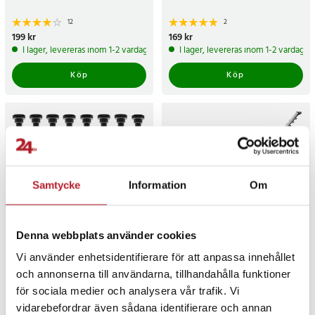
12
2
Pris
199 kr
:
199 kr
Pris
169 kr
:
169 kr
I lager, levereras inom 1-2 vardagar
I lager, levereras inom 1-2 vardagar
Köp
Köp
Samtycke
Information
Om
Denna webbplats använder cookies
Vi använder enhetsidentifierare för att anpassa innehållet
Markskruv till Husqvarna
Elektrisk häcksax 620 W –
Automower / Gardena /
häcktrimmer / häckklippare
och annonserna till användarna, tillhandahålla funktioner
Culloch
/ grensax med långt svärd
för sociala medier och analysera vår trafik. Vi
5
5
vidarebefordrar även sådana identifierare och annan