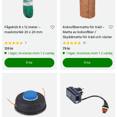
Fågelnät 8 x 12 meter –
Kokosfibermatta för träd –
maskstorlek 20 x 20 mm
Matta av kokosfiber /
Skyddmatta för träd och växter
3
20
Pris
139 kr
:
139 kr
Pris
79 kr
:
79 kr
I lager, levereras inom 1-2 vardagar
I lager, levereras inom 1-2 vardagar
Köp
Köp