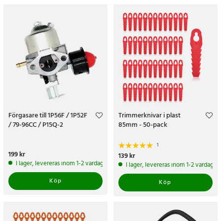
Förgasare till 1P56F / 1P52F
Trimmerknivar i plast
/ 79-96CC / P15Q-2
85mm - 50-pack
1
Pris
199 kr
:
199 kr
Pris
139 kr
:
139 kr
I lager, levereras inom 1-2 vardagar
I lager, levereras inom 1-2 vardagar
Köp
Köp