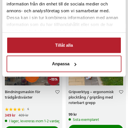
Pris
49 kr
:
49 kr
Pris
749 kr
:
749 kr
information från din enhet till de sociala medier och
I lager, levereras inom 1-2 vardagar
Tillfälligt slut, lev. tid ej bekräftad.
annons- och analysföretag som vi samarbetar med.
Köp
Gå till produkt
Dessa kan i sin tur kombinera informationen med annan
information som du har tillhandahållit eller som de har
samlat in när du har använt deras tjänster.
Tillåt alla
Anpassa
-
15
%
Bindningsmaskin för
Gripverktyg – ergonomisk
trädgårdsväxter
plocktång / griptång med
roterbart grepp
6
Pris
99 kr
:
99 kr
Nuvarande pris
349 kr
:
349 kr
Tidigare
409 kr
pris
:
409 kr
Sista exemplaret
I lager, levereras inom 1-2 vardagar