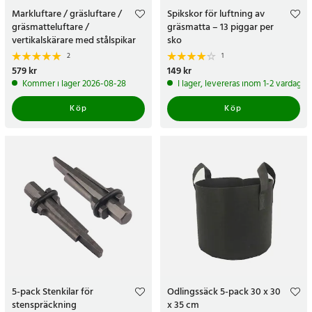
Markluftare / gräsluftare /
Spikskor för luftning av
gräsmatteluftare /
gräsmatta – 13 piggar per
vertikalskärare med stålspikar
sko
och fyllbar trumma
2
1
Pris
579 kr
:
579 kr
Pris
149 kr
:
149 kr
Kommer i lager 2026-08-28
I lager, levereras inom 1-2 vardagar
Köp
Köp
5-pack Stenkilar för
Odlingssäck 5-pack 30 x 30
stenspräckning
x 35 cm