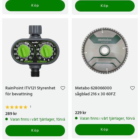
Köp
Köp
RainPoint ITV121 Styrenhet
Metabo 628066000
för bevattning
sågblad 216 x 30 60FZ
1
Pris
229 kr
:
229 kr
Pris
289 kr
:
289 kr
Varan finns i vårt fjärrlager, förvän
Varan finns i vårt fjärrlager, förväntas skickas inom 5-7 arbetsdagar
Köp
Köp