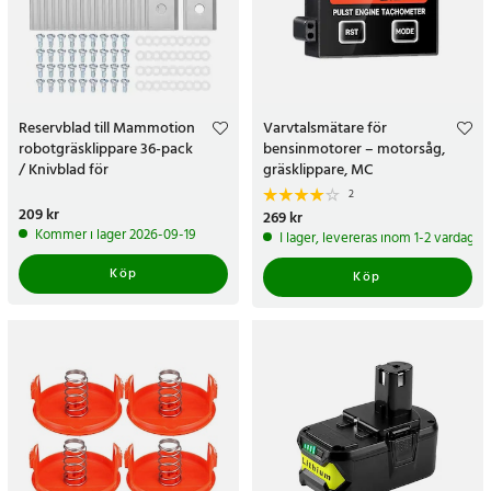
Reservblad till Mammotion
Varvtalsmätare för
robotgräsklippare 36-pack
bensinmotorer – motorsåg,
/ Knivblad för
gräsklippare, MC
robotgräsklippare
2
Pris
209 kr
:
209 kr
Pris
269 kr
:
269 kr
Kommer i lager 2026-09-19
I lager, levereras inom 1-2 vardagar
Köp
Köp