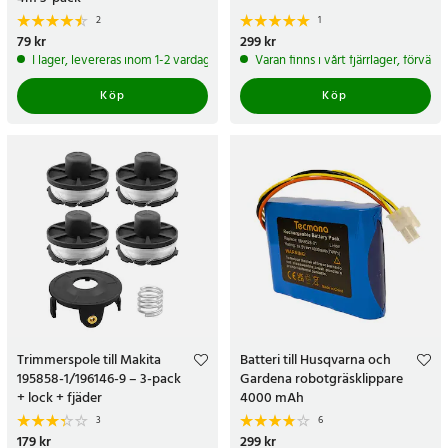
2
1
Pris
79 kr
:
79 kr
Pris
299 kr
:
299 kr
I lager, levereras inom 1-2 vardagar
Varan finns i vårt fjärrlager, förvän
Köp
Köp
Trimmerspole till Makita
Batteri till Husqvarna och
195858-1/196146-9 – 3-pack
Gardena robotgräsklippare
+ lock + fjäder
4000 mAh
3
6
Pris
179 kr
:
179 kr
Pris
299 kr
:
299 kr