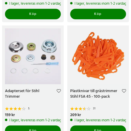
I lager, levereras inom 1-2 vardagar
I lager, levereras inom 1-2 vardagar
Köp
Köp
Adapterset för Stihl
Plastknivar till grästrimmer
Trimmer
Stihl FSA 45 - 100-pack
5
31
Pris
159 kr
:
159 kr
Pris
209 kr
:
209 kr
I lager, levereras inom 1-2 vardagar
I lager, levereras inom 1-2 vardagar
Köp
Köp