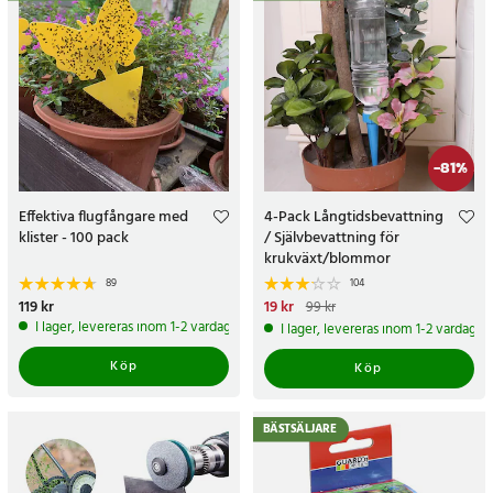
-
81
%
Effektiva flugfångare med
4-Pack Långtidsbevattning
klister - 100 pack
/ Självbevattning för
krukväxt/blommor
89
104
Pris
119 kr
:
119 kr
Nuvarande pris
19 kr
:
19 kr
Tidigare
99 kr
pris
:
99 kr
I lager, levereras inom 1-2 vardagar
I lager, levereras inom 1-2 vardagar
Köp
Köp
BÄSTSÄLJARE