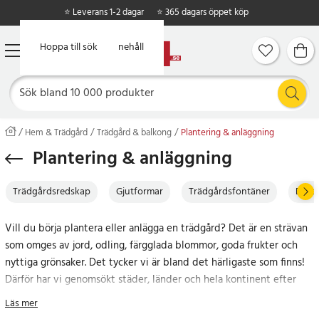
⭐ Leverans 1-2 dagar
⭐ 365 dagars öppet köp
Hoppa till huvudinnehåll
Hoppa till sök
Hem & Trädgård
Trädgård & balkong
Plantering & anläggning
Plantering & anläggning
Trädgårdsredskap
Gjutformar
Trädgårdsfontäner
Bevat
Vill du börja plantera eller anlägga en trädgård? Det är en strävan
som omges av jord, odling, färgglada blommor, goda frukter och
nyttiga grönsaker. Det tycker vi är bland det härligaste som finns!
Därför har vi genomsökt städer, länder och hela kontinent efter
prylar som säkerställer ett sortiment du inte kan vara utan till
Läs mer
marknadens lägsta priser.