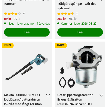
10meter
Trädgårdsgångar - Gör det
själv mall
17
27
Nuvarande pris
89 kr
:
89 kr
Tidigare
Nuvarande pris
269 kr
:
269 kr
Tidigare
99 kr
609 kr
pris
:
99 kr
pris
:
609 kr
I lager, levereras inom 1-2 vardagar
Kommer i lager 2026-08-29
Köp
Köp
NYHET
NYHET
Makita DUB186Z 18 V LXT
Gräsklipparförgasare för
lövblåsare / batteridriven
Briggs & Stratton
lövblås med långt rör utan
699831/694941/499158 /