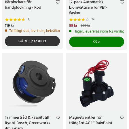
Bärplockare för
12-pack Automatisk
handplockning - Röd
blomvattnare för PET-
flaskor
3
24
Pris
119 kr
:
119 kr
Nuvarande pris
99 kr
:
99 kr
Tidigare
269 kr
pris
:
269 kr
Tillfälligt slut, lev. tid ej bekräftad.
I lager, levereras inom 1-2 vardagar
Gå till produkt
Köp
Trimmertråd & kassett till
Magnetventiler för
Ryobi, Bosch, Greenworks
trädgård AC 1 " RainPoint
4m 3-pack