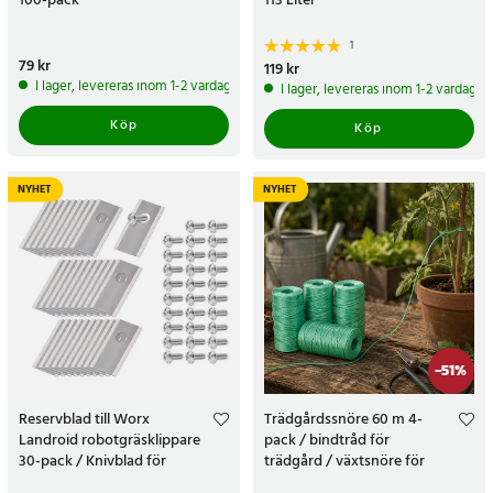
100-pack
113 Liter
1
Pris
79 kr
:
79 kr
Pris
119 kr
:
119 kr
I lager, levereras inom 1-2 vardagar
I lager, levereras inom 1-2 vardagar
Köp
Köp
NYHET
NYHET
-
51
%
Reservblad till Worx
Trädgårdssnöre 60 m 4-
Landroid robotgräsklippare
pack / bindtråd för
30-pack / Knivblad för
trädgård / växtsnöre för
robotgräsklippare
uppbindning