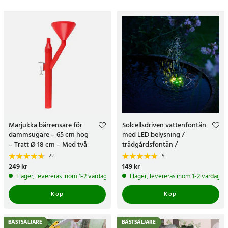
När du handlar på 24.se får du alltid prisgaranti 365 dagars öppet
köp och leverans inom 2-3 dagar eller 24 h med expressfrakt.
Beställ saker inom plantering och anläggning idag!
Marjukka bärrensare för
Solcellsdriven vattenfontän
dammsugare – 65 cm hög
med LED belysning /
– Tratt Ø 18 cm – Med två
trädgårdsfontän /
munstycken
utomhusfontän / fontän /
22
5
solcellsfontän
Pris
249 kr
:
249 kr
Pris
149 kr
:
149 kr
I lager, levereras inom 1-2 vardagar
I lager, levereras inom 1-2 vardagar
Köp
Köp
BÄSTSÄLJARE
BÄSTSÄLJARE