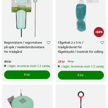
-
63
%
Regnmätare / regnmätare
Fågelnät 2 x 5 m /
på spik / nederbördsmätare
trädgårdsnät för
för trädgård
fågelskydd / trastnät för odling
Pris
49 kr
:
49 kr
Nuvarande pris
29 kr
:
29 kr
Tidigare
79 kr
pris
:
79 kr
I lager, levereras inom 1-2 vardagar
I lager, levereras inom 1-2 vardagar
Köp
Köp