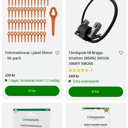
Trimmerknivar i plast 95mm
Tändspole till Briggs
- 50-pack
Stratton 395492 395326
398811 398265
3
Pris
239 kr
:
239 kr
Pris
249 kr
:
249 kr
I lager, levereras inom 1-2 vardagar
Sista exemplaret
Köp
Köp