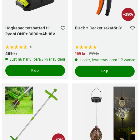
-
29
%
Högkapacitetsbatteri till
Black + Decker sekatör 8"
Ryobi ONE+ 3000mAh 18V
5
1
Pris
489 kr
:
489 kr
Nuvarande pris
169 kr
:
169 kr
Tidigare
239 kr
pris
:
239 kr
Just nu har vi bara 3 kvar av denna produkt
I lager, levereras inom 1-2 vardagar
Köp
Köp
-
42
%