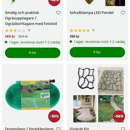
Smidig och praktisk
Solcellslampa LED Pendel
Ogräsupptagare /
Ogräsborttagare med fotstöd
13
12
Nuvarande pris
149 kr
:
149 kr
Tidigare
Pris
199 kr
:
199 kr
259 kr
pris
:
259 kr
I lager, levereras inom 1-2 vardagar
I lager, levereras inom 1-2 vardagar
Köp
Köp
-
10
%
-
56
%
Droppslang / Sprinklerslang
Gjutnät för