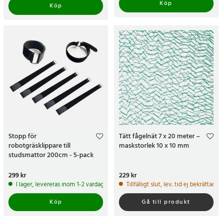
Köp
Köp
Stopp för
Tätt fågelnät 7 x 20 meter –
robotgräsklippare till
maskstorlek 10 x 10 mm
studsmattor 200cm - 5-pack
Pris
299 kr
:
299 kr
Pris
229 kr
:
229 kr
I lager, levereras inom 1-2 vardagar
Tillfälligt slut, lev. tid ej bekräftad.
Köp
Gå till produkt