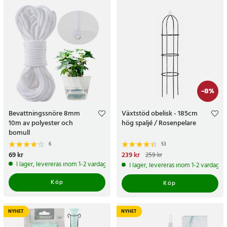
-
8
%
Bevattningssnöre 8mm
Växtstöd obelisk - 185cm
10m av polyester och
hög spaljé / Rosenpelare
bomull
6
53
Pris
69 kr
:
69 kr
Nuvarande pris
239 kr
:
239 kr
Tidigare
259 kr
pris
:
259 kr
I lager, levereras inom 1-2 vardagar
I lager, levereras inom 1-2 vardagar
Köp
Köp
NYHET
NYHET