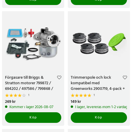
Förgasare till Briggs &
Trimmerspole och lock
Stratton motorer 799872 /
kompatibel med
694202 / 497586 / 799868 /
Greenworks 2900719, 4-pack +
498170
1 lock
1
1
Pris
269 kr
:
269 kr
Pris
149 kr
:
149 kr
Kommer i lager 2026-08-07
I lager, levereras inom 1-2 vardagar
Köp
Köp