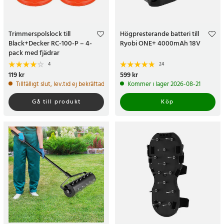
Trimmerspolslock till
Högpresterande batteri till
Black+Decker RC-100-P – 4-
Ryobi ONE+ 4000mAh 18V
pack med fjädrar
4
24
Pris
119 kr
:
119 kr
Pris
599 kr
:
599 kr
Tillfälligt slut, lev.tid ej bekräftad
Kommer i lager 2026-08-21
Gå till produkt
Köp