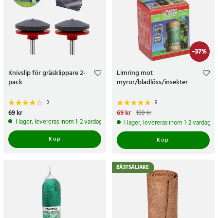
-
37
%
Knivslip för gräsklippare 2-
Limring mot
pack
myror/bladlöss/insekter
3
9
Pris
69 kr
:
69 kr
Nuvarande pris
69 kr
:
69 kr
Tidigare
109 kr
pris
:
109 kr
I lager, levereras inom 1-2 vardagar
I lager, levereras inom 1-2 vardagar
Köp
Köp
BÄSTSÄLJARE