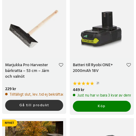
Marjukka Pro Harvester
Batteri till Ryobi ONE+
bärkratta – 53 cm – Järn
2000mAh 18V
och valnöt
21
Pris
229 kr
:
229 kr
Pris
449 kr
:
449 kr
Tillfälligt slut, lev. tid ej bekräftad.
Just nu har vi bara 3 kvar av denna
Gå till produkt
Köp
NYHET