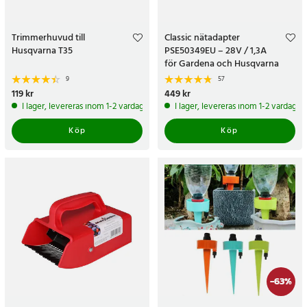
Trimmerhuvud till
Classic nätadapter
Husqvarna T35
PSE50349EU – 28V / 1,3A
för Gardena och Husqvarna
robotgräsklippare
9
57
Pris
119 kr
:
119 kr
Pris
449 kr
:
449 kr
I lager, levereras inom 1-2 vardagar
I lager, levereras inom 1-2 vardagar
Köp
Köp
-
63
%