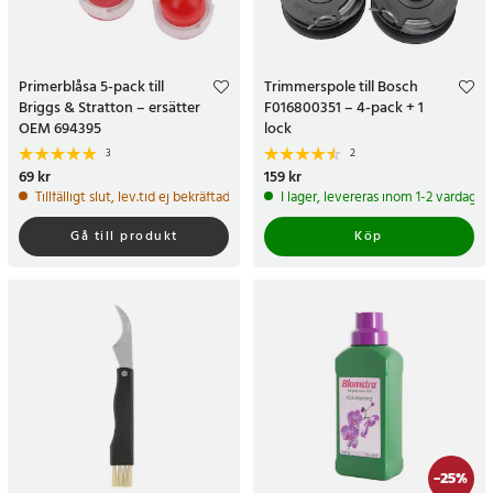
Primerblåsa 5-pack till
Trimmerspole till Bosch
Briggs & Stratton – ersätter
F016800351 – 4-pack + 1
OEM 694395
lock
3
2
Pris
69 kr
:
69 kr
Pris
159 kr
:
159 kr
Tillfälligt slut, lev.tid ej bekräftad
I lager, levereras inom 1-2 vardagar
Gå till produkt
Köp
-
25
%