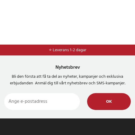
⭐ 365 dagars öppet köp
⭐ Leverans 1-2 dagar
Nyhetsbrev
Bli den första att få ta del av nyheter, kampanjer och exklusiva
erbjudanden Anmäl dig till vårt nyhetsbrev och SMS-kampanjer.
OK