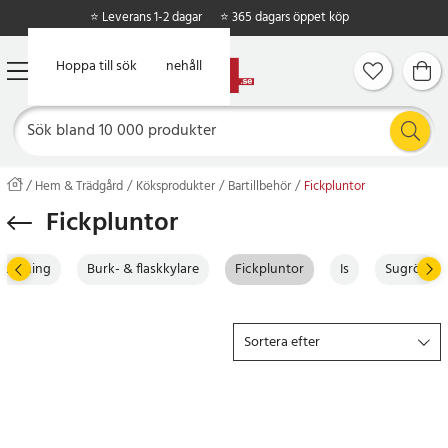
⭐ Leverans 1-2 dagar
⭐ 365 dagars öppet köp
Hoppa till huvudinnehåll
Hoppa till sök
Hem & Trädgård
Köksprodukter
Bartillbehör
Fickpluntor
Fickpluntor
rustning
Burk- & flaskkylare
Fickpluntor
Is
Sugrör
Sortera efter