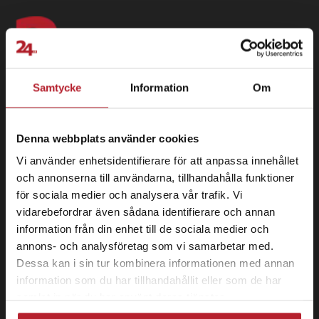
Samtycke
Information
Om
Denna webbplats använder cookies
Vi använder enhetsidentifierare för att anpassa innehållet
och annonserna till användarna, tillhandahålla funktioner
24 se Sverige AB
för sociala medier och analysera vår trafik. Vi
vidarebefordrar även sådana identifierare och annan
Box 829
information från din enhet till de sociala medier och
391 28 Kalmar
annons- och analysföretag som vi samarbetar med.
Information
Dessa kan i sin tur kombinera informationen med annan
information som du har tillhandahållit eller som de har
Om 24.se
samlat in när du har använt deras tjänster.
Logga in