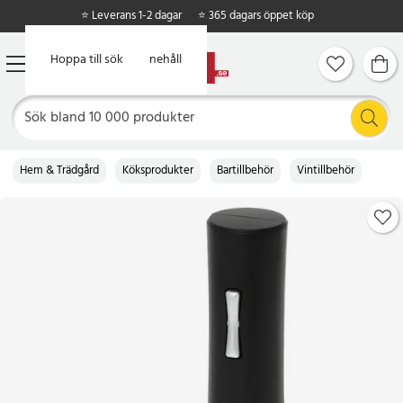
⭐ Leverans 1-2 dagar
⭐ 365 dagars öppet köp
Hoppa till huvudinnehåll
Hoppa till sök
Hem & Trädgård
Köksprodukter
Bartillbehör
Vintillbehör