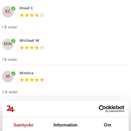
Knud C
KC
1 år sedan
Michael W
MW
1 år sedan
Monica
M
2 år sedan
Birgitta
B
2 år sedan
Samtycke
Information
Om