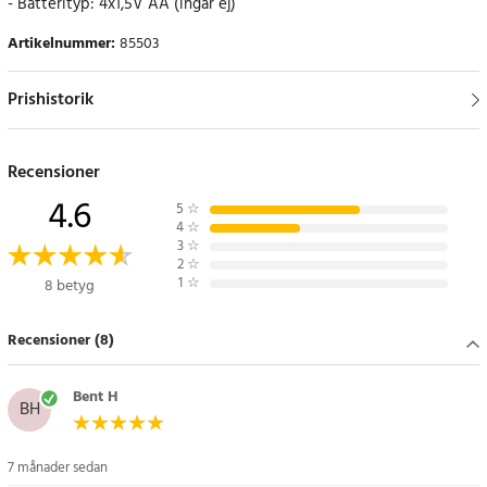
- Batterityp: 4x1,5V AA (ingår ej)
Artikelnummer
:
85503
Prishistorik
Recensioner
4.6
5
☆
4
☆
3
☆
2
☆
1
☆
8 betyg
Recensioner (8)
Bent H
BH
7 månader sedan