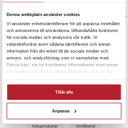
Visa fler recensioner
Denna webbplats använder cookies
Verified by Trustvoice
Vi använder enhetsidentifierare för att anpassa innehållet
och annonserna till användarna, tillhandahålla funktioner
PRISGARANTI
för sociala medier och analysera vår trafik. Vi
vidarebefordrar även sådana identifierare och annan
UTFÖRSÄLJNING
information från din enhet till de sociala medier och
annons- och analysföretag som vi samarbetar med.
Dessa kan i sin tur kombinera informationen med annan
information som du har tillhandahållit eller som de har
samlat in när du har använt deras tjänster.
Tillåt alla
Fortsätt att fynda
Bartillbehör
Rea 50-99 Kronor
Anpassa
Köksprodukter
Vintillbehör