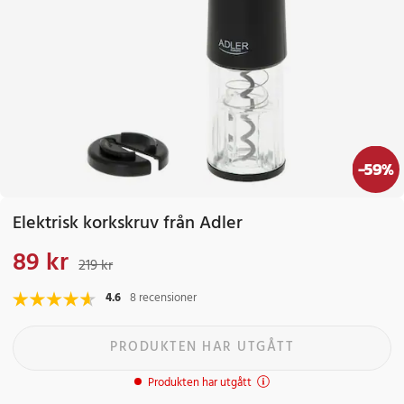
-
59
%
Elektrisk korkskruv från Adler
89 kr
Nuvarande pris
:
89 kr
Tidigare pris
:
219 kr
219 kr
4.6
8 recensioner
PRODUKTEN HAR UTGÅTT
Produkten har utgått