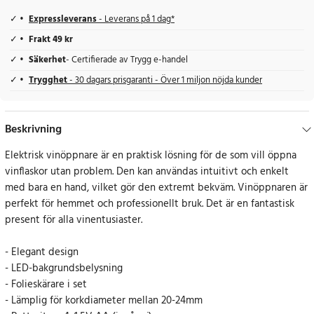
Expressleverans
- Leverans på 1 dag*
Frakt 49 kr
Säkerhet
- Certifierade av Trygg e-handel
Trygghet
- 30 dagars prisgaranti - Över 1 miljon nöjda kunder
Beskrivning
Elektrisk vinöppnare är en praktisk lösning för de som vill öppna
vinflaskor utan problem. Den kan användas intuitivt och enkelt
med bara en hand, vilket gör den extremt bekväm. Vinöppnaren är
perfekt för hemmet och professionellt bruk. Det är en fantastisk
present för alla vinentusiaster.
- Elegant design
- LED-bakgrundsbelysning
- Folieskärare i set
- Lämplig för korkdiameter mellan 20-24mm