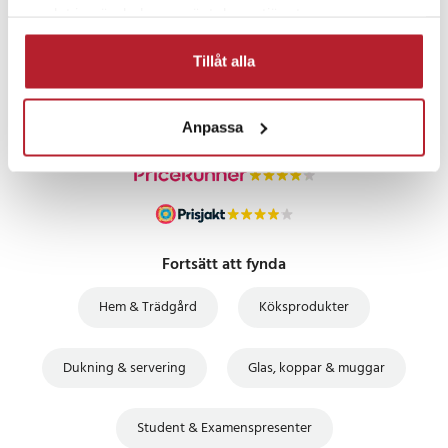
samlat in när du har använt deras tjänster.
PRISGARANTI
Tillåt alla
UTFÖRSÄLJNING
Anpassa
Fortsätt att fynda
Hem & Trädgård
Köksprodukter
Dukning & servering
Glas, koppar & muggar
Student & Examenspresenter