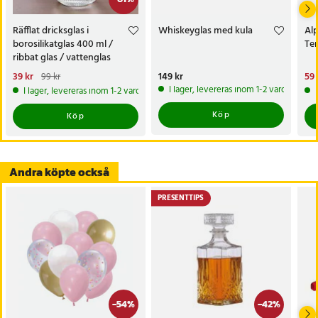
Räfflat dricksglas i
Whiskeyglas med kula
Al
borosilikatglas 400 ml /
Te
ribbat glas / vattenglas
Nuvarande pris
39 kr
:
Pris
149 kr
:
149 kr
Nu
59 
99 kr
39 kr
Tidigare pris
:
99 kr
59 
I lager, levereras inom 1-2 vardagar
I lager, levereras inom 1-2 vardagar
Köp
Köp
Andra köpte också
PRESENTTIPS
-
54
%
-
42
%