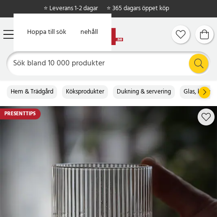
⭐ Leverans 1-2 dagar
⭐ 365 dagars öppet köp
Hoppa till huvudinnehåll
Hoppa till sök
Hem & Trädgård
Köksprodukter
Dukning & servering
Glas, koppa
PRESENTTIPS