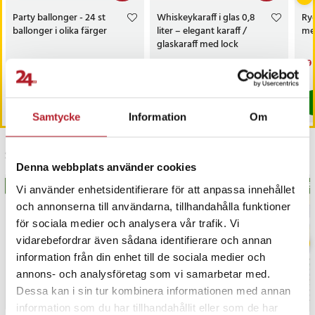
Party ballonger - 24 st
Whiskeykaraff i glas 0,8
Ryg
ballonger i olika färger
liter – elegant karaff /
me
glaskaraff med lock
Nuvarande pris
59 kr
:
Nuvarande pris
139 kr
:
Nu
69 
129 kr
239 kr
59 kr
Tidigare pris
:
129 kr
139 kr
Tidigare pris
:
239 kr
69 
I lager, levereras inom 1-2 vardagar
I lager, levereras inom 1-2 vardagar
Köp
Köp
Samtycke
Information
Om
Senast besökta
Denna webbplats använder cookies
BÄSTSÄLJARE
BÄS
Vi använder enhetsidentifierare för att anpassa innehållet
och annonserna till användarna, tillhandahålla funktioner
för sociala medier och analysera vår trafik. Vi
vidarebefordrar även sådana identifierare och annan
information från din enhet till de sociala medier och
annons- och analysföretag som vi samarbetar med.
Dessa kan i sin tur kombinera informationen med annan
Artikelnummer
:
108343
information som du har tillhandahållit eller som de har