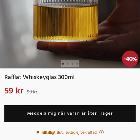
-
40
%
Räfflat Whiskeyglas 300ml
59 kr
Nuvarande pris
:
59 kr
Tidigare pris
:
99 kr
99 kr
Meddela mig när varan är åter i lager
Tillfälligt slut, lev.tid ej bekräftad