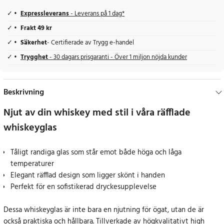
Expressleverans
- Leverans på 1 dag*
Frakt 49 kr
Säkerhet
- Certifierade av Trygg e-handel
Trygghet
- 30 dagars prisgaranti - Över 1 miljon nöjda kunder
Beskrivning
Njut av din whiskey med stil i våra räfflade
whiskeyglas
Tåligt randiga glas som står emot både höga och låga
temperaturer
Elegant räfflad design som ligger skönt i handen
Perfekt för en sofistikerad dryckesupplevelse
Dessa whiskeyglas är inte bara en njutning för ögat, utan de är
också praktiska och hållbara. Tillverkade av högkvalitativt high