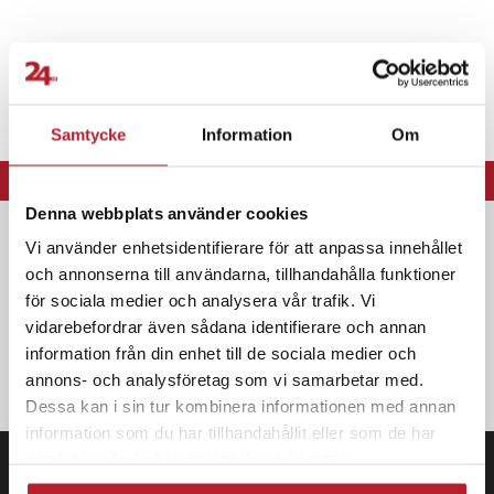
Samtycke
Information
Om
⭐ 365 dagars öppet köp
⭐ Leverans 1-2 dagar
Denna webbplats använder cookies
Nyhetsbrev
Vi använder enhetsidentifierare för att anpassa innehållet
och annonserna till användarna, tillhandahålla funktioner
Bli den första att få ta del av nyheter, kampanjer och exklusiva
erbjudanden Anmäl dig till vårt nyhetsbrev och SMS-kampanjer.
för sociala medier och analysera vår trafik. Vi
vidarebefordrar även sådana identifierare och annan
information från din enhet till de sociala medier och
OK
annons- och analysföretag som vi samarbetar med.
Dessa kan i sin tur kombinera informationen med annan
information som du har tillhandahållit eller som de har
samlat in när du har använt deras tjänster.