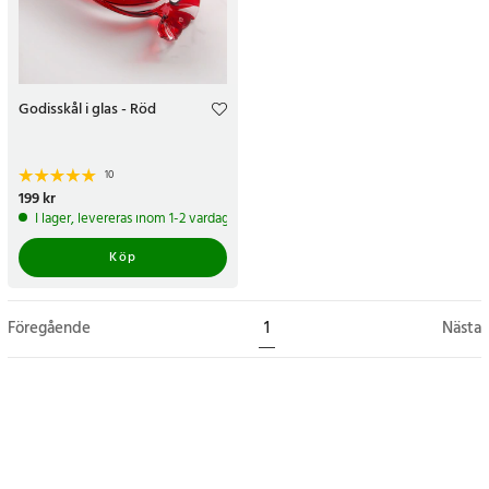
Godisskål i glas - Röd
10
Pris
199 kr
:
199 kr
I lager, levereras inom 1-2 vardagar
Köp
Föregående
1
Nästa