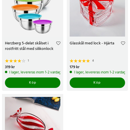
Herzberg 5-delat skålset i
Glasskål med lock - Hjärta
rostfritt stål med silikonlock
1
4
Pris
319 kr
:
319 kr
Pris
179 kr
:
179 kr
I lager, levereras inom 1-2 vardagar
I lager, levereras inom 1-2 vardagar
Köp
Köp