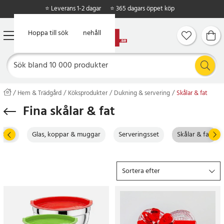
⭐ Leverans 1-2 dagar
⭐ 365 dagars öppet köp
Hoppa till huvudinnehåll
Hoppa till sök
Hem & Trädgård
Köksprodukter
Dukning & servering
Skålar & fat
Fina skålar & fat
stick
Glas, koppar & muggar
Serveringsset
Skålar & fat
Sortera efter