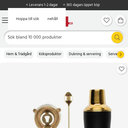
⭐ Leverans 1-2 dagar
⭐ 365 dagars öppet köp
Hoppa till huvudinnehåll
Hoppa till sök
Hem & Trädgård
Köksprodukter
Dukning & servering
Serveringss