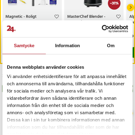
-
31
%
Magnetic - Roligt
MasterChef Blender -
Al
sällskapsspel med
Känd från Sveriges
me
magnetiska stenar
Mästerkock
Pris
129 kr
:
129 kr
Nuvarande pris
499 kr
:
Pri
79 
719 kr
499 kr
Tidigare pris
:
719 kr
I lager, levereras inom 1-2 vardagar
I lager, levereras inom 1-2 vardagar
Samtycke
Information
Om
Köp
Köp
Denna webbplats använder cookies
Senast besökta
Vi använder enhetsidentifierare för att anpassa innehållet
och annonserna till användarna, tillhandahålla funktioner
BÄSTSÄLJARE
BÄSTSÄLJARE
BÄS
för sociala medier och analysera vår trafik. Vi
vidarebefordrar även sådana identifierare och annan
information från din enhet till de sociala medier och
annons- och analysföretag som vi samarbetar med.
Dessa kan i sin tur kombinera informationen med annan
information som du har tillhandahållit eller som de har
samlat in när du har använt deras tjänster.