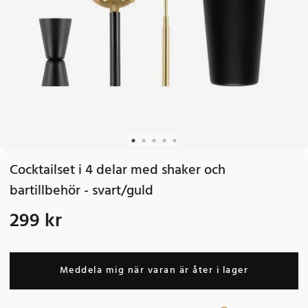
Cocktailset i 4 delar med shaker och
bartillbehör - svart/guld
299 kr
Pris
:
299 kr
Meddela mig när varan är åter i lager