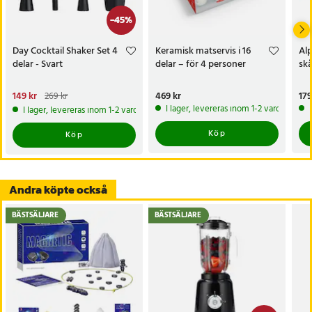
- Cocktailstrainer
-
45
%
- Alkoholdosering: 25 ml/50 ml
- Färg: Svart/guld
Day Cocktail Shaker Set 4
Keramisk matservis i 16
Al
- Endast handdisk
delar - Svart
delar – för 4 personer
skå
Artikelnummer
:
115120
Nuvarande pris
149 kr
:
Pris
469 kr
:
469 kr
Pri
179
269 kr
149 kr
Tidigare pris
:
269 kr
I lager, levereras inom 1-2 vardagar
I lager, levereras inom 1-2 vardagar
Köp
Köp
Andra köpte också
BÄSTSÄLJARE
BÄSTSÄLJARE