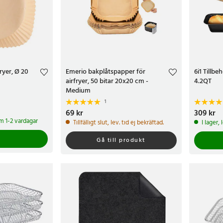
ryer, Ø 20
Emerio bakplåtspapper för
6i1 Tillbeh
airfryer, 50 bitar 20x20 cm -
4.2QT
Medium
1
Pris
69 kr
:
69 kr
Pris
309 kr
:
309 
om 1-2 vardagar
Tillfälligt slut, lev. tid ej bekräftad.
I lager,
Gå till produkt