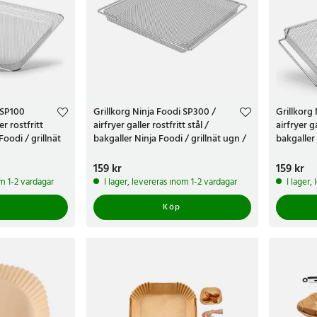
 SP100
Grillkorg Ninja Foodi SP300 /
Grillkorg
er rostfritt
airfryer galler rostfritt stål /
airfryer ga
Foodi / grillnät
bakgaller Ninja Foodi / grillnät ugn /
bakgaller 
tillbehör Ninja Foodi
tillbehör 
Pris
159 kr
:
159 kr
Pris
159 kr
:
159 
om 1-2 vardagar
I lager, levereras inom 1-2 vardagar
I lager,
Köp