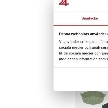
Samtycke
Maku Bakplåtspapper t
Denna webbplats använder 
50-pack - Medium
Vi använder enhetsidentifierar
2
sociala medier och analysera 
Pris
69 kr
:
69 kr
till de sociala medier och a
I lager, levereras in
med annan information som du 
Köp