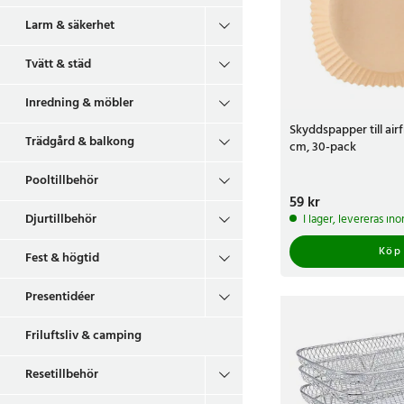
Larm & säkerhet
Tvätt & städ
Inredning & möbler
Skyddspapper till airf
Trädgård & balkong
cm, 30-pack
Pooltillbehör
Pris
59 kr
:
59 kr
Djurtillbehör
I lager, levereras in
Köp
Fest & högtid
Presentidéer
Friluftsliv & camping
Resetillbehör