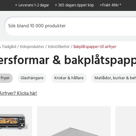
⭐ Leverans 1-2 dagar
⭐ 365 dagars öppet köp
⭐
Frakt 49kr *
 Trädgård
Köksprodukter
Kökstillbehör
Bakplåtspapper till airfryer
rsformar & bakplåtspapper
rfryer
Glashängare
Krokar & hållare
Matlådor, burkar & beh
irfryer? Klicka här!