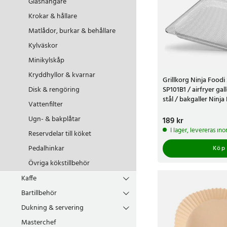
Glashängare
Krokar & hållare
Matlådor, burkar & behållare
Kylväskor
Minikylskåp
Kryddhyllor & kvarnar
Grillkorg Ninja Foodi
SP101B1 / airfryer gall
Disk & rengöring
stål / bakgaller Ninja 
Vattenfilter
ugn / tillbehör Ninja
Ugn- & bakplåtar
Pris
189 kr
:
189 kr
I lager, levereras in
Reservdelar till köket
Pedalhinkar
Köp
Övriga kökstillbehör
Kaffe
Bartillbehör
Dukning & servering
Masterchef