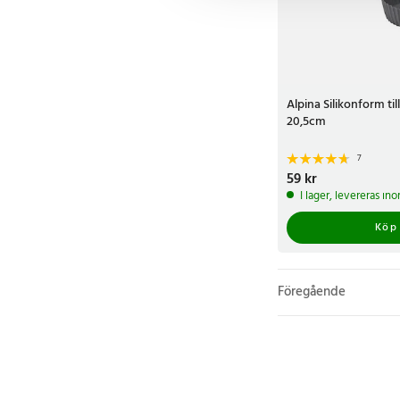
Alpina Silikonform till
20,5cm
7
Pris
59 kr
:
59 kr
I lager, levereras in
Köp
Föregående