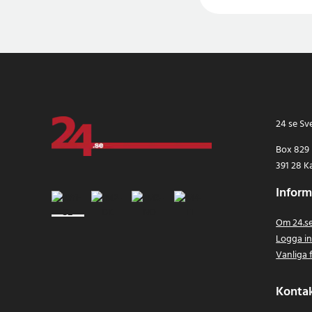
24 se Sv
Box 829
391 28 K
Inform
Om 24.s
Logga i
Vanliga 
Konta