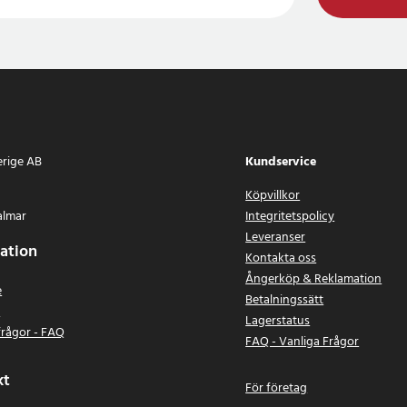
erige AB
Kundservice
Köpvillkor
almar
Integritetspolicy
Leveranser
ation
Kontakta oss
Ångerköp & Reklamation
e
Betalningssätt
n
Lagerstatus
frågor - FAQ
FAQ - Vanliga Frågor
kt
För företag