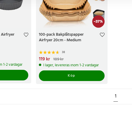
-
37
%
 Airfryer
100-pack Bakplåtspapper
Airfryer 20cm - Medium
38
Nuvarande pris
119 kr
:
119 kr
Tidigare pris
:
189 kr
189 kr
om 1-2 vardagar
I lager, levereras inom 1-2 vardagar
Köp
1