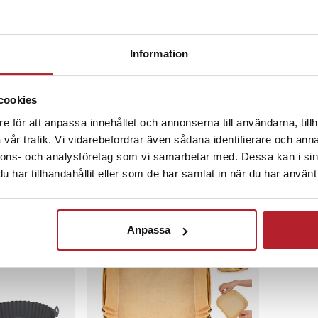
Information
-
34
%
ill airfryer
Runt bakplåtspapper till Airfryer
Bakplåtspa
cookies
20 cm - 100-pack - Medium
16x4,5cm 
e för att anpassa innehållet och annonserna till användarna, tillh
23
vår trafik. Vi vidarebefordrar även sådana identifierare och anna
Nuvarande pris
99 kr
:
99 kr
Tidigare pris
:
Pris
99 kr
:
99 k
149 kr
149 kr
nnons- och analysföretag som vi samarbetar med. Dessa kan i sin
om 1-2 vardagar
I lager,
Just nu har vi bara 2 kvar av denna produkt
har tillhandahållit eller som de har samlat in när du har använt 
Köp
Anpassa