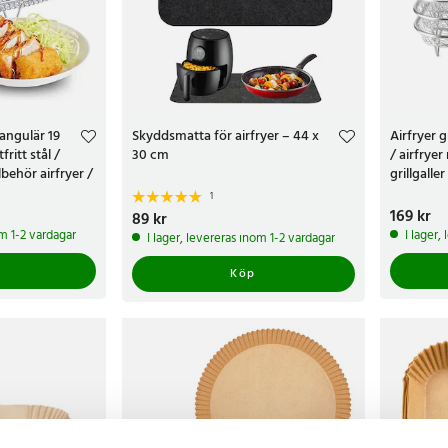
tangulär 19
Skyddsmatta för airfryer – 44 x
Airfryer g
fritt stål /
30 cm
/ airfryer 
illbehör airfryer /
grillgaller
korg 3-p
1
Pris
169 kr
:
169 
Pris
89 kr
:
89 kr
om 1-2 vardagar
I lager,
I lager, levereras inom 1-2 vardagar
Köp