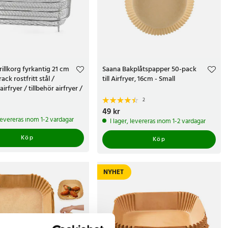
rillkorg fyrkantig 21 cm
Saana Bakplåtspapper 50-pack
rack rostfritt stål /
till Airfryer, 16cm - Small
 airfryer / tillbehör airfryer /
ack
2
kr
Pris
49 kr
:
49 kr
 levereras inom 1-2 vardagar
I lager, levereras inom 1-2 vardagar
Köp
Köp
NYHET