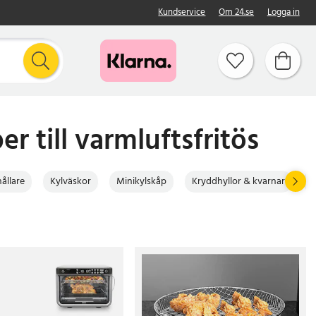
Kundservice
Om 24.se
Logga in
 till varmluftsfritös
ållare
Kylväskor
Minikylskåp
Kryddhyllor & kvarnar
D