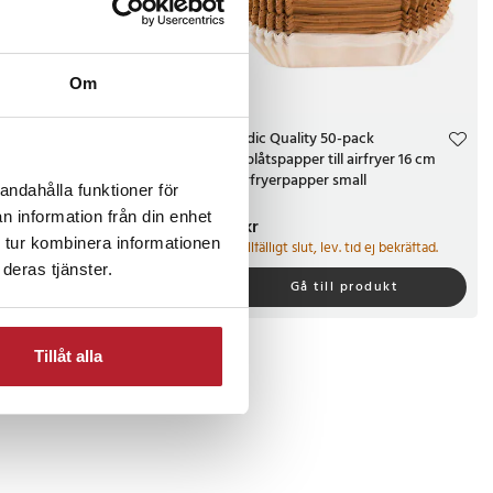
Om
pper till Airfryer
Nordic Quality 50-pack
- 100-pack - Small
bakplåtspapper till airfryer 16 cm
/ Airfryerpapper small
andahålla funktioner för
20
n information från din enhet
Pris
29 kr
:
29 kr
r
 tur kombinera informationen
Tillfälligt slut, lev. tid ej bekräftad.
 levereras inom 1-2 vardagar
deras tjänster.
Gå till produkt
Köp
Tillåt alla