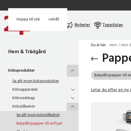
Hoppa till huvudinnehåll
Hoppa till sök
Meny
Nyheter
Topplistan
Du är här:
Hem
Hem &
Hem & Trädgård
Pappe
Köksprodukter
Bakplåtspapper till ai
Se allt inom
köksprodukter
Köksapparater
Letar du efter en ny A
Köksredskap
Kökstillbehör
Se allt inom
kökstillbehör
Bakplåtspapper till airfryer