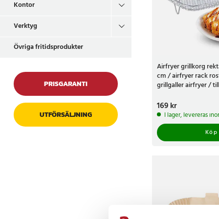
Kontor
Verktyg
Övriga fritidsprodukter
Airfryer grillkorg rek
cm / airfryer rack rost
PRISGARANTI
grillgaller airfryer / t
korg 3-pack
Pris
169 kr
:
169 kr
UTFÖRSÄLJNING
I lager, levereras in
Köp