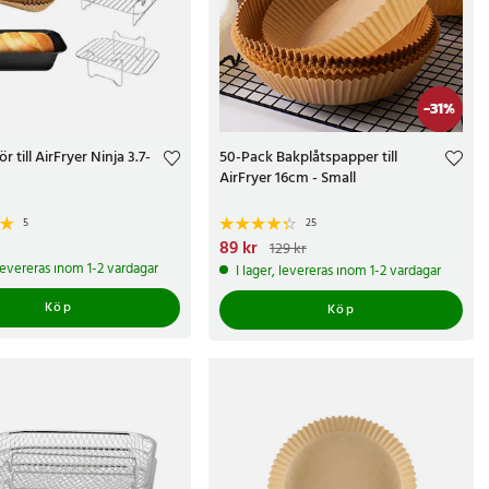
-
31
%
ör till AirFryer Ninja 3.7-
50-Pack Bakplåtspapper till
AirFryer 16cm - Small
5
25
kr
Nuvarande pris
89 kr
:
89 kr
Tidigare pris
:
129 kr
129 kr
 levereras inom 1-2 vardagar
I lager, levereras inom 1-2 vardagar
Köp
Köp