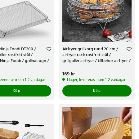
 Ninja Foodi DT200 /
Airfryer grillkorg rund 20 cm /
ller rostfritt stål /
airfryer rack rostfritt stål /
Ninja Foodi / grillnät ugn /
grillgaller airfryer / tillbehör airfryer /
Ninja Foodi
korg 3-pack
kr
Pris
169 kr
:
169 kr
 levereras inom 1-2 vardagar
I lager, levereras inom 1-2 vardagar
Köp
Köp