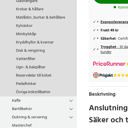
Glashängare
Komme
Krokar & hållare
Matlådor, burkar & behållare
Expressleveran
Kylväskor
Frakt 49 kr
Minikylskåp
Säkerhet
- Certi
Kryddhyllor & kvarnar
Trygghet
- 30 da
Disk & rengöring
kunder
Vattenfilter
Ugn- & bakplåtar
Reservdelar till köket
Pedalhinkar
Övriga kökstillbehör
Beskrivning
Kaffe
Anslutnings
Bartillbehör
Säker och ti
Dukning & servering
Masterchef