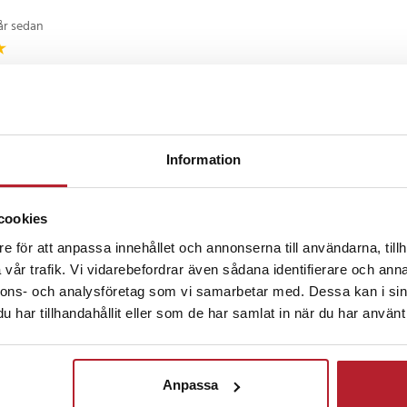
s eller ugn har en stabil och säker
 denna högkvalitativa
år sedan
d korrekt kabelkapacitet och
 du laga dina favoriträtter med
 kabel.
et. Välj kvalitet och pålitlighet
arats elektriska anslutning.
norska
•
Visa original
1 år sedan
Information
m²
cookies
r sedan
e för att anpassa innehållet och annonserna till användarna, tillh
66
vår trafik. Vi vidarebefordrar även sådana identifierare och anna
nnons- och analysföretag som vi samarbetar med. Dessa kan i sin
har tillhandahållit eller som de har samlat in när du har använt 
ckså
Anpassa