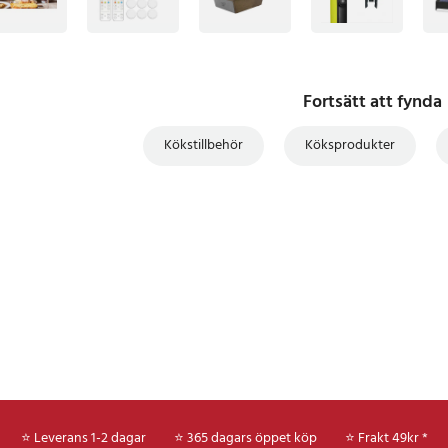
Fortsätt att fynda
Kökstillbehör
Köksprodukter
⭐ Leverans 1-2 dagar
⭐ 365 dagars öppet köp
⭐
Frakt 49kr *