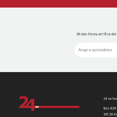
Bli den första att få ta 
24 se Sv
Box 829
391 28 K