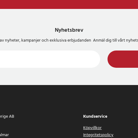
Nyhetsbrev
del av nyheter, kampanjer och exklusiva erbjudanden Anmäl dig till vårt nyh
erige AB
Kundservice
Köpvillkor
almar
Integritetspolicy