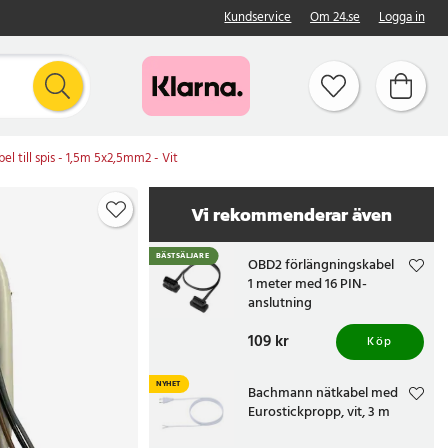
Kundservice
Om 24.se
Logga in
el till spis - 1,5m 5x2,5mm2 - Vit
Vi rekommenderar även
BÄSTSÄLJARE
OBD2 förlängningskabel
1 meter med 16 PIN-
anslutning
Pris
109 kr
:
109 kr
Köp
NYHET
Bachmann nätkabel med
Eurostickpropp, vit, 3 m