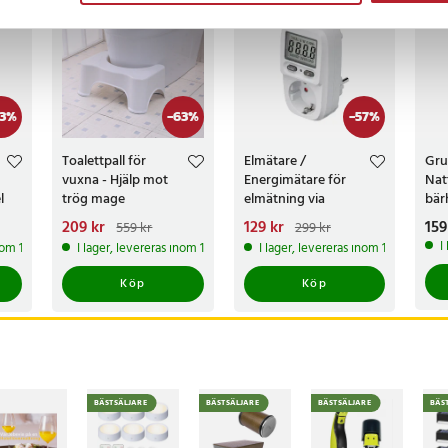
BÄSTSÄLJARE
3
%
-
63
%
-
57
%
Toalettpall för
Elmätare /
Gru
vuxna - Hjälp mot
Energimätare för
Nat
l
trög mage
elmätning via
bär
vägguttag
Nuvarande pris
209 kr
:
Nuvarande pris
129 kr
:
Pri
159
559 kr
299 kr
9 kr
209 kr
Tidigare pris
:
129 kr
Tidigare pris
:
I
inom 1-2 vardagar
I lager, levereras inom 1-2 vardagar
I lager, levereras inom 1-2 vardagar
559 kr
299 kr
Köp
Köp
BÄSTSÄLJARE
BÄSTSÄLJARE
BÄSTSÄLJARE
BÄS