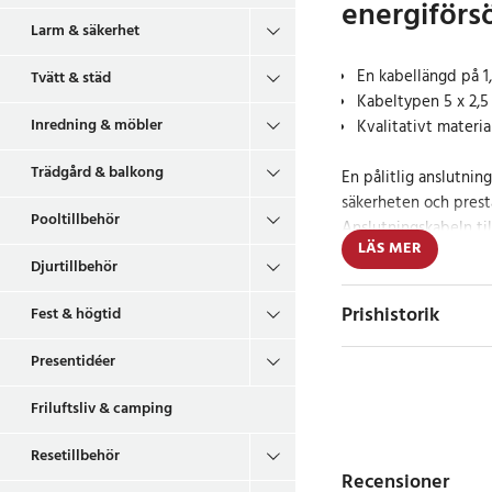
energiförs
Larm & säkerhet
En kabellängd på 1
Tvätt & städ
Kabeltypen 5 x 2,
Inredning & möbler
Kvalitativt materia
Trädgård & balkong
En pålitlig anslutnin
säkerheten och presta
Pooltillbehör
Anslutningskabeln ti
LÄS MER
hög kvalitet och säker
Djurtillbehör
och pålitlig energiför
Prishistorik
Fest & högtid
Kabelns egenska
Presentidéer
Kabeltyp:
Vår anslutn
som en 5 x 2,5 mm² ka
Friluftsliv & camping
fem ledare med en ka
Resetillbehör
Denna kabelkonfigurat
Recensioner
den elektriska belast