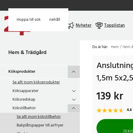
Hoppa till huvudinnehåll
Hoppa till sök
Meny
Nyheter
Topplistan
Du är här:
Hem
Hem &
Hem & Trädgård
Anslutning
Köksprodukter
1,5m 5x2,
Se allt inom
köksprodukter
Köksapparater
139 kr
Pris
:
139 kr
Köksredskap
Kökstillbehör
4.6
Se allt inom
kökstillbehör
Bakplåtspapper till airfryer
(
SKI