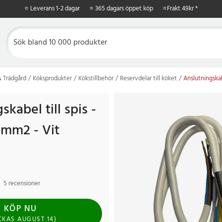
⭐ Leverans 1-2 dagar
⭐ 365 dagars öppet köp
⭐
Frakt 49kr *
 Trädgård
Köksprodukter
Kökstillbehör
Reservdelar till köket
Anslutningskab
skabel till spis -
5mm2 - Vit
5 recensioner
KÖP NU
CKAS
AUGUST 14
)