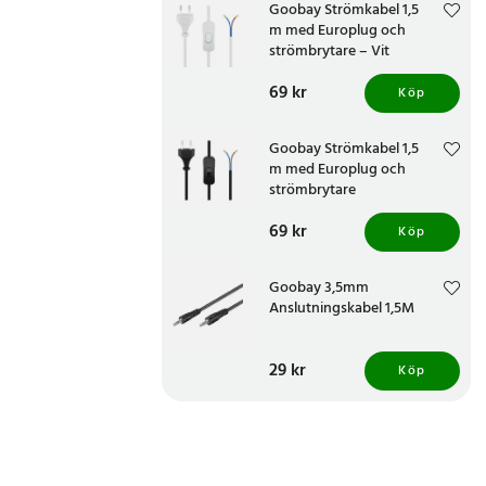
Goobay Strömkabel 1,5
m med Europlug och
strömbrytare – Vit
Pris
69 kr
:
69 kr
Köp
Goobay Strömkabel 1,5
m med Europlug och
strömbrytare
Pris
69 kr
:
69 kr
Köp
Goobay 3,5mm
Anslutningskabel 1,5M
Pris
29 kr
:
29 kr
Köp