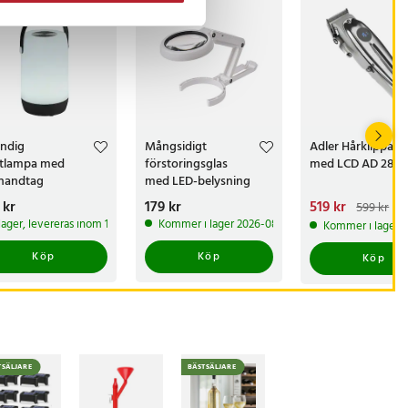
ndig
Mångsidigt
Adler Hårklippare
tlampa med
förstoringsglas
med LCD AD 2831
handtag
med LED-belysning
och vikbar design
s
 kr
:
159 kr
Pris
179 kr
:
179 kr
Nuvarande pris
519 kr
:
599 kr
519 kr
Tidigare pri
 lager, levereras inom 1-2 vardagar
Kommer i lager 2026-08-21
Kommer i lager 
599 kr
Köp
Köp
Köp
TSÄLJARE
BÄSTSÄLJARE