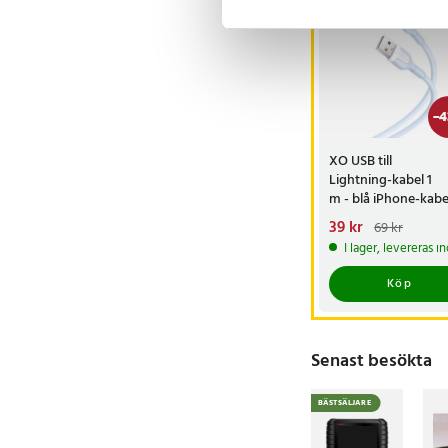
-
4
XO USB till
Lightning-kabel 1
m - blå iPhone-kabe
för laddning och
Nuvarande pris
39 kr
:
69 kr
dataöverföring
39 kr
Tidigare pris
:
6
I lager, levereras 
Köp
Senast besökta
BÄSTSÄLJARE