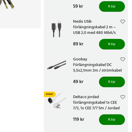
Pris
59 kr
:
59 kr
Köp
Nedis USB-
förlängningskabel 2 m –
USB 2.0 med 480 Mbit/s
Pris
89 kr
:
89 kr
Köp
Goobay
Förlängningskabel DC
5,5x2,1mm 3m / strömkabel
DC hane hona / DC kabel
Pris
49 kr
:
49 kr
Köp
NYHET
Deltaco jordad
förlängningskabel 1x CEE
7/3, 1x CEE 7/7 5m / Jordad
skarvsladd 5 m
Pris
119 kr
:
119 kr
Köp