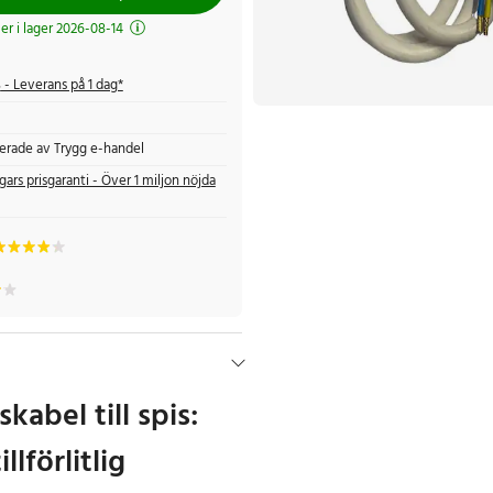
r i lager 2026-08-14
s
- Leverans på 1 dag*
fierade av Trygg e-handel
gars prisgaranti - Över 1 miljon nöjda
kabel till spis:
llförlitlig