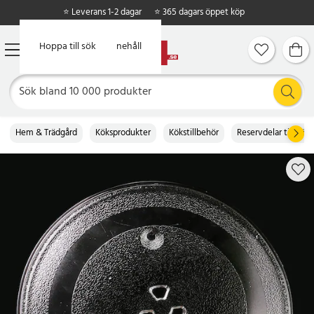
⭐ Leverans 1-2 dagar
⭐ 365 dagars öppet köp
Hoppa till huvudinnehåll
Hoppa till sök
Hem & Trädgård
Köksprodukter
Kökstillbehör
Reservdelar till köke