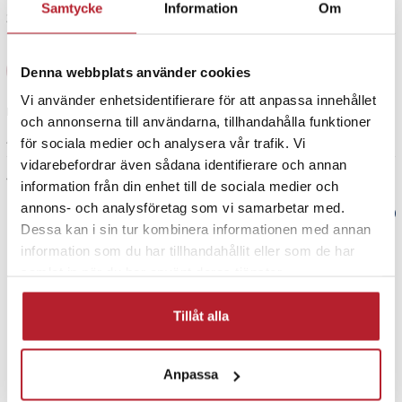
Samtycke
Information
Om
3 månader sedan
Linda L
LL
Denna webbplats använder cookies
Vi använder enhetsidentifierare för att anpassa innehållet
Passa precis
och annonserna till användarna, tillhandahålla funktioner
4 månader sedan
för sociala medier och analysera vår trafik. Vi
vidarebefordrar även sådana identifierare och annan
Visa fler recensioner
information från din enhet till de sociala medier och
annons- och analysföretag som vi samarbetar med.
Verified by Trustvoice
Dessa kan i sin tur kombinera informationen med annan
information som du har tillhandahållit eller som de har
PRISGARANTI
samlat in när du har använt deras tjänster.
UTFÖRSÄLJNING
Tillåt alla
Anpassa