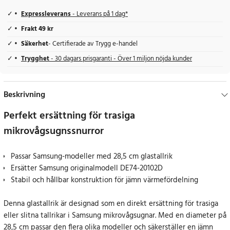
Expressleverans
- Leverans på 1 dag*
Frakt 49 kr
Säkerhet
- Certifierade av Trygg e-handel
Trygghet
- 30 dagars prisgaranti - Över 1 miljon nöjda kunder
Beskrivning
Perfekt ersättning för trasiga
mikrovågsugnssnurror
Passar Samsung-modeller med 28,5 cm glastallrik
Ersätter Samsung originalmodell DE74-20102D
Stabil och hållbar konstruktion för jämn värmefördelning
Denna glastallrik är designad som en direkt ersättning för trasiga
eller slitna tallrikar i Samsung mikrovågsugnar. Med en diameter på
28,5 cm passar den flera olika modeller och säkerställer en jämn