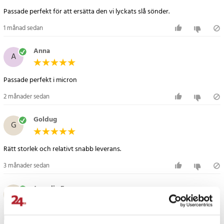
MW840BC, MW840WC, MW850WA, MW850WC, MW880BKA,
Passade perfekt för att ersätta den vi lyckats slå sönder.
MW880BLA, MW880BSA, MW880GRA, MW880KSA, MW880RDA,
MW880RSA, MW888STB
1 månad sedan
Artikelnummer
:
98686
Anna
A
Passade perfekt i micron
2 månader sedan
Goldug
G
Rätt storlek och relativt snabb leverans.
3 månader sedan
Jennelie E
JE
Passade perfekt till min Samsung MS23K3515AS! 👍🏻