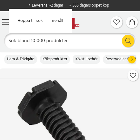
⭐ Leverans 1-2 dagar
⭐ 365 dagars öppet köp
Hoppa till huvudinnehåll
Hoppa till sök
Hem & Trädgård
Köksprodukter
Kökstillbehör
Reservdelar till köke