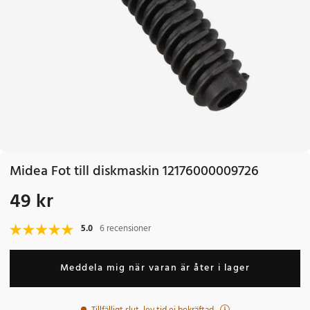
Midea Fot till diskmaskin 12176000009726
49 kr
Pris
:
49 kr
5.0
6 recensioner
Meddela mig när varan är åter i lager