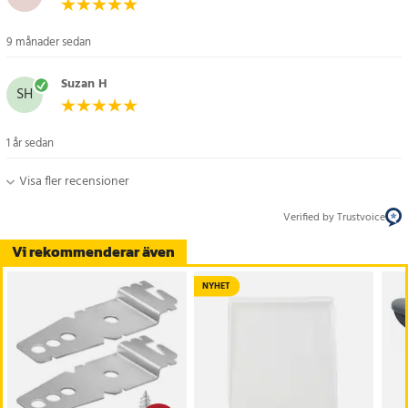
9 månader sedan
Suzan H
SH
1 år sedan
Visa fler recensioner
Verified by Trustvoice
Vi rekommenderar även
NYHET