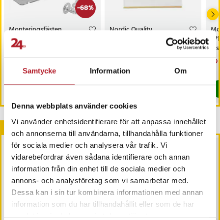
-
68
%
Monteringsfästen
Nordic Quality
Mo
8269145 till Whirlpool
droppskydd till
W10
Diskmaskin – 2-pack i
diskmaskin 45 x 55 cm /
dis
galvaniserat stål
Droppskydd för vitvaror
di
Nuvarande pris
19 kr
:
19 kr
Tidigare
Pris
69 kr
:
69 kr
Nu
29 
59 kr
pris
:
59 kr
29 
I lager, levereras inom 1-2 vardagar
Samtycke
Information
Om
I lager, levereras inom 1-2 vardagar
Köp
Köp
Denna webbplats använder cookies
Vi använder enhetsidentifierare för att anpassa innehållet
Andra köpte också
och annonserna till användarna, tillhandahålla funktioner
för sociala medier och analysera vår trafik. Vi
vidarebefordrar även sådana identifierare och annan
information från din enhet till de sociala medier och
annons- och analysföretag som vi samarbetar med.
Dessa kan i sin tur kombinera informationen med annan
information som du har tillhandahållit eller som de har
samlat in när du har använt deras tjänster.