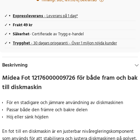
Tillfälligt slut, lev.tid ej bekräftad
Expressleverans
- Leverans på 1 dag*
Frakt 49 kr
Säkerhet
- Certifierade av Trygg e-handel
Trygghet
- 30 dagars prisgaranti - Över 1 miljon nöjda kunder
Beskrivning
Midea Fot 12176000009726 för både fram och bak
till diskmaskin
För en stadigare och jämnare användning av diskmaskinen
Passar både den främre och bakre delen
Höj eller sänk höjden
En fot till en diskmaskin är en justerbar nivåregleringskomponent
som används för att stabilisera och justera diskmaskinen på golvet.