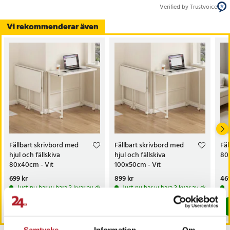
Verified by Trustvoice
Vi rekommenderar även
Fällbart skrivbord med
Fällbart skrivbord med
Fäl
hjul och fällskiva
hjul och fällskiva
80
80x40cm - Vit
100x50cm - Vit
Pris
699 kr
:
699 kr
Pris
899 kr
:
899 kr
Pri
469
Just nu har vi bara 3 kvar av denna produkt
Just nu har vi bara 3 kvar av denna pr
Köp
Köp