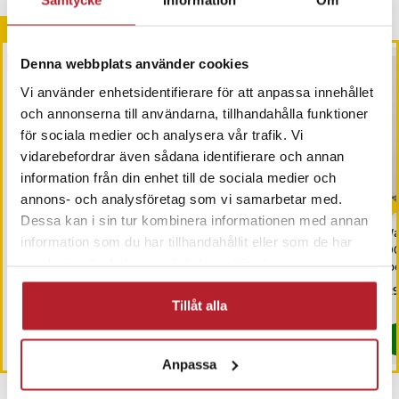
Samtycke
Information
Om
Andra köpte också
BÄSTSÄLJARE
Denna webbplats använder cookies
Vi använder enhetsidentifierare för att anpassa innehållet
och annonserna till användarna, tillhandahålla funktioner
för sociala medier och analysera vår trafik. Vi
vidarebefordrar även sådana identifierare och annan
information från din enhet till de sociala medier och
annons- och analysföretag som vi samarbetar med.
Dessa kan i sin tur kombinera informationen med annan
Stånghållare 4-pack -
USB-Adapter USB-C till
Wal
information som du har tillhandahållit eller som de har
Transparent 6 x 6 cm
Lightning
10
samlat in när du har använt deras tjänster.
spe
Pris
49 kr
:
49 kr
Pris
99 kr
:
99 kr
Pri
129
Tillåt alla
I lager, levereras inom 1-2 vardagar
I lager, levereras inom 1-2 vardagar
Köp
Köp
Anpassa