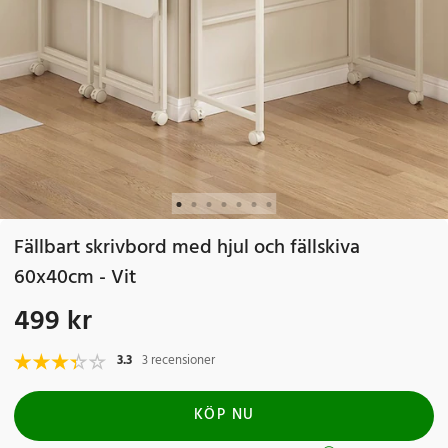
Fällbart skrivbord med hjul och fällskiva
60x40cm - Vit
499 kr
Pris
:
499 kr
3.3
3 recensioner
KÖP NU