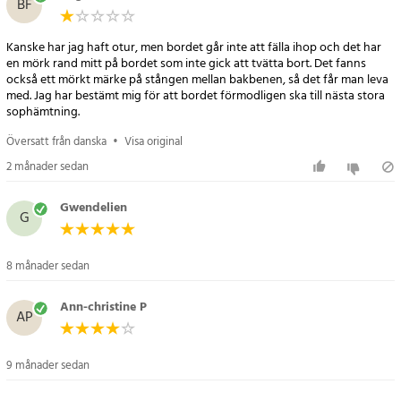
BF
- Material: Träskiva med metallram
- Färg: Vit
Kanske har jag haft otur, men bordet går inte att fälla ihop och det har
- Funktion: Hopfällbar med hjul
en mörk rand mitt på bordet som inte gick att tvätta bort. Det fanns
- Extra fällskiva för utökad arbetsyta
också ett mörkt märke på stången mellan bakbenen, så det får man leva
med. Jag har bestämt mig för att bordet förmodligen ska till nästa stora
Artikelnummer
:
120059
sophämtning.
Översatt från danska
•
Visa original
2 månader sedan
Gwendelien
G
8 månader sedan
Ann-christine P
AP
9 månader sedan