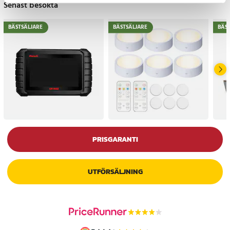
Senast besökta
BÄSTSÄLJARE
BÄSTSÄLJARE
BÄS
PRISGARANTI
UTFÖRSÄLJNING