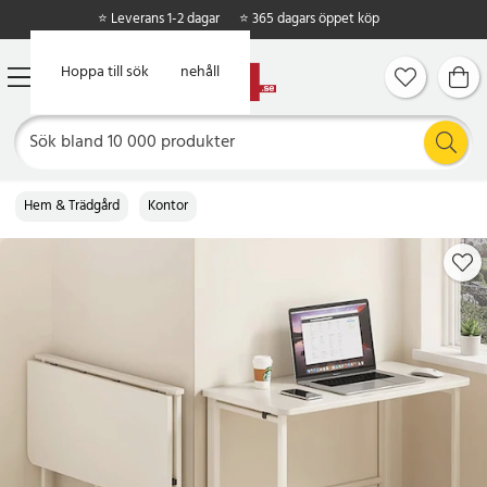
⭐ Leverans 1-2 dagar
⭐ 365 dagars öppet köp
Hoppa till huvudinnehåll
Hoppa till sök
Hem & Trädgård
Kontor