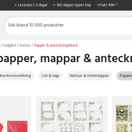
⭐ Leverans 1-2 dagar
⭐ 365 dagars öppet köp
⭐
Frakt 49kr *
 Trädgård
Kontor
Papper & anteckningsblock
papper, mappar & anteck
Kontorsinredning
Lim & tejp
Notisar & klisterlappar
Papper