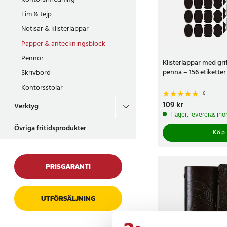
Lim & tejp
Notisar & klisterlappar
Papper & anteckningsblock
Pennor
Klisterlappar med gri
penna – 156 etiketter
Skrivbord
Kontorsstolar
6
Pris
109 kr
:
109 kr
Verktyg
I lager, levereras in
Övriga fritidsprodukter
Köp
PRISGARANTI
UTFÖRSÄLJNING