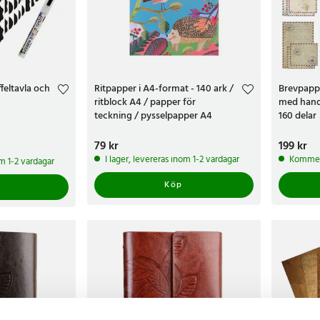
ffeltavla och
Ritpapper i A4-format - 140 ark /
Brevpappe
ritblock A4 / papper för
med hands
teckning / pysselpapper A4
160 delar
Pris
79 kr
:
79 kr
Pris
199 kr
:
199 
I lager, levereras inom 1-2 vardagar
Kommer 
om 1-2 vardagar
Köp