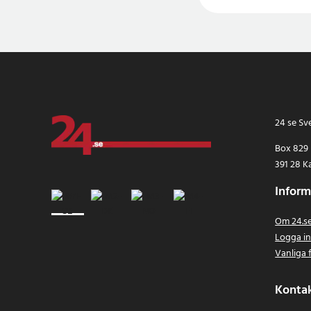
24 se Sv
Box 829
391 28 K
Inform
Om 24.s
Logga i
Vanliga 
Konta