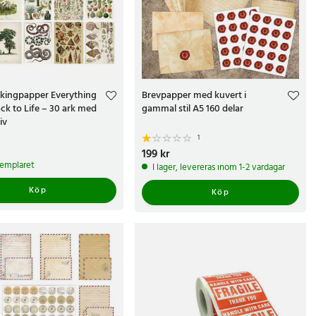
kingpapper Everything
Brevpapper med kuvert i
k to Life – 30 ark med
gammal stil A5 160 delar
iv
1
r
Pris
199 kr
:
199 kr
xemplaret
I lager, levereras inom 1-2 vardagar
Köp
Köp