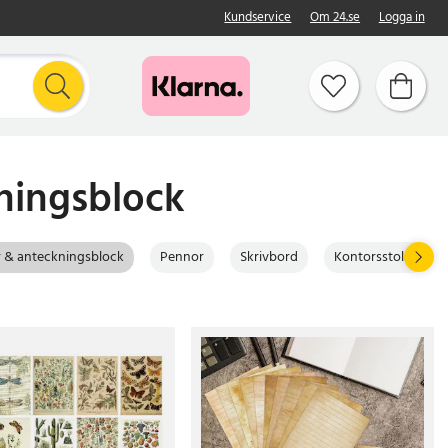
Kundservice
Om 24.se
Logga in
ningsblock
 & anteckningsblock
Pennor
Skrivbord
Kontorsstolar