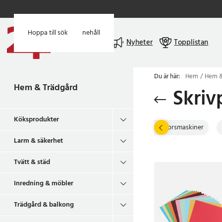
Hoppa till huvudinnehåll
Hoppa till sök
Meny
Nyheter
Topplistan
Du är här:
Hem
Hem &
Hem & Trädgård
Skriv
Köksprodukter
storingsglas
Kalendrar & veckoplanerare
Kontorsmaskiner
Larm & säkerhet
Tvätt & städ
Inredning & möbler
Trädgård & balkong