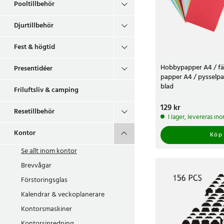
Pooltillbehör
Djurtillbehör
Fest & högtid
Hobbypapper A4 / fä
Presentidéer
papper A4 / pysselpa
blad
Friluftsliv & camping
Pris
129 kr
:
129 kr
Resetillbehör
I lager, levereras in
Kontor
Köp
Se allt inom
kontor
Brevvågar
Förstoringsglas
Kalendrar & veckoplanerare
Kontorsmaskiner
Kontorsinredning