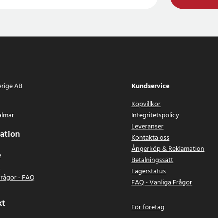
erige AB
Kundservice
Köpvillkor
almar
Integritetspolicy
Leveranser
ation
Kontakta oss
Ångerköp & Reklamation
e
Betalningssätt
n
Lagerstatus
frågor - FAQ
FAQ - Vanliga Frågor
kt
För företag