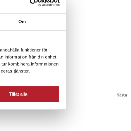
Om
papper i vintage-stil –
ubbelsidigt
andahålla funktioner för
10
n information från din enhet
r
 levereras inom 1-2 vardagar
 tur kombinera informationen
deras tjänster.
Köp
Tillåt alla
Nästa