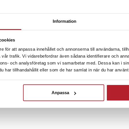
-
27
%
-
34
%
Information
ok / Dagbok
Retro Anteckningsbok / Dagbok
A4 skrivar
äder och
med dekorativt band och mjukt
48 ark, d
cookies
imiterat läder
e för att anpassa innehållet och annonserna till användarna, tillh
45
vår trafik. Vi vidarebefordrar även sådana identifierare och anna
kr
Tidigare pris
:
Nuvarande pris
99 kr
:
99 kr
Tidigare pris
:
Pris
89 kr
:
89 k
149 kr
149 kr
I lager,
nnons- och analysföretag som vi samarbetar med. Dessa kan i sin
om 1-2 vardagar
I lager, levereras inom 1-2 vardagar
har tillhandahållit eller som de har samlat in när du har använt 
Köp
Anpassa
1