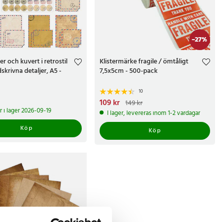
-
27
%
r och kuvert i retrostil
Klistermärke fragile / ömtåligt
krivna detaljer, A5 -
7,5x5cm - 500-pack
10
kr
Nuvarande pris
109 kr
:
109 kr
Tidigare pris
:
149 kr
149 kr
i lager 2026-09-19
I lager, levereras inom 1-2 vardagar
Köp
Köp