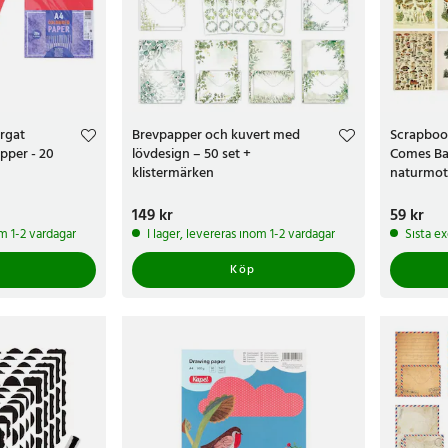
rgat
Brevpapper och kuvert med
Scrapboo
pper - 20
lövdesign – 50 set +
Comes Bac
klistermärken
naturmot
Pris
149 kr
:
149 kr
Pris
59 kr
:
59 k
om 1-2 vardagar
I lager, levereras inom 1-2 vardagar
Sista e
Köp