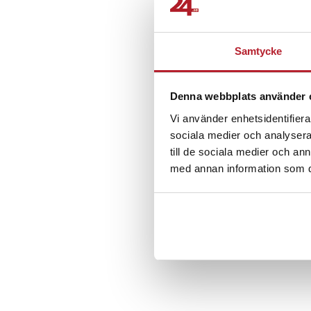
Samtycke
Retro Anteckningsb
med mjukt imiterat l
Denna webbplats använder 
dekorativt band
Vi använder enhetsidentifierar
16
sociala medier och analysera 
Nuvarande pris
109 kr
:
109 
149 kr
149 kr
till de sociala medier och a
I lager, levereras in
med annan information som du 
Köp
Föregående