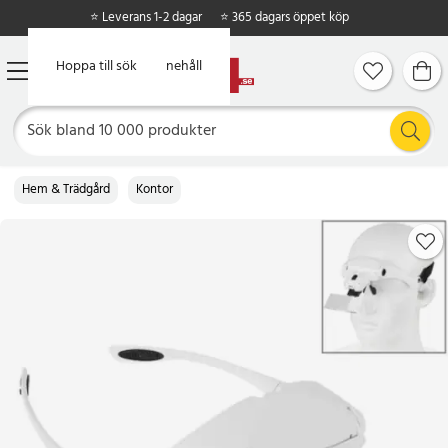
⭐ Leverans 1-2 dagar
⭐ 365 dagars öppet köp
Hoppa till huvudinnehåll
Hoppa till sök
Hem & Trädgård
Kontor