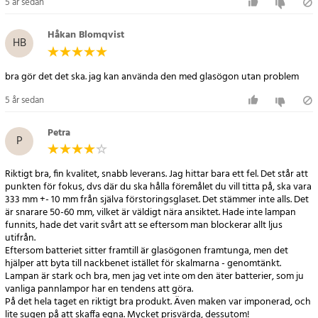
5 år sedan
Håkan Blomqvist
HB
bra gör det det ska. jag kan använda den med glasögon utan problem
5 år sedan
Petra
P
Riktigt bra, fin kvalitet, snabb leverans. Jag hittar bara ett fel. Det står att
punkten för fokus, dvs där du ska hålla föremålet du vill titta på, ska vara
333 mm +- 10 mm från själva förstoringsglaset. Det stämmer inte alls. Det
är snarare 50-60 mm, vilket är väldigt nära ansiktet. Hade inte lampan
funnits, hade det varit svårt att se eftersom man blockerar allt ljus
utifrån.
Eftersom batteriet sitter framtill är glasögonen framtunga, men det
hjälper att byta till nackbenet istället för skalmarna - genomtänkt.
Lampan är stark och bra, men jag vet inte om den äter batterier, som ju
vanliga pannlampor har en tendens att göra.
På det hela taget en riktigt bra produkt. Även maken var imponerad, och
lite sugen på att skaffa egna. Mycket prisvärda, dessutom!