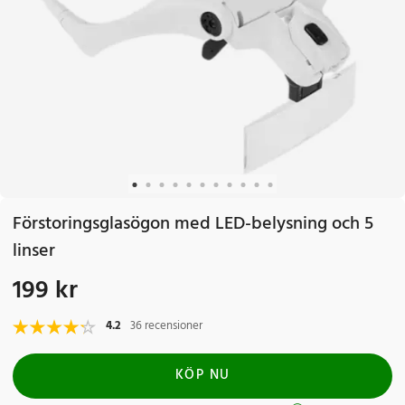
Förstoringsglasögon med LED-belysning och 5
linser
199 kr
Pris
:
199 kr
4.2
36 recensioner
KÖP NU