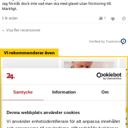
Jag förstår dock inte vad man ska med glaset utan förstoring till.
Märkligt.
5 år sedan
1
Visa fler recensioner
Verified by Trustvoice
Vi rekommenderar även
Samtycke
Information
Om
Denna webbplats använder cookies
Mångsidigt
Förstoringsglas med
Fö
Vi använder enhetsidentifierare för att anpassa innehållet
förstoringsglas med LED-
nackhållare
la