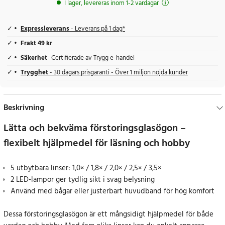
I lager, levereras inom 1-2 vardagar
Expressleverans
- Leverans på 1 dag*
Frakt 49 kr
Säkerhet
- Certifierade av Trygg e-handel
Trygghet
- 30 dagars prisgaranti - Över 1 miljon nöjda kunder
Beskrivning
Lätta och bekväma förstoringsglasögon –
flexibelt hjälpmedel för läsning och hobby
5 utbytbara linser: 1,0× / 1,8× / 2,0× / 2,5× / 3,5×
2 LED-lampor ger tydlig sikt i svag belysning
Använd med bågar eller justerbart huvudband för hög komfort
Dessa förstoringsglasögon är ett mångsidigt hjälpmedel för både