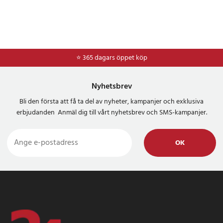
⭐ 365 dagars öppet köp
⭐
Frakt 49kr *
Nyhetsbrev
Bli den första att få ta del av nyheter, kampanjer och exklusiva
erbjudanden Anmäl dig till vårt nyhetsbrev och SMS-kampanjer.
OK