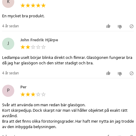
K
Specifikation
- Linser: 5 st (1,0× / 1,8× / 2,0× / 2,5× / 3,5×)
En mycket bra produkt.
- Linsmaterial: Glas
- Belysning: 2 × LED
4 år sedan
- Storlek (vikta): 11 × 14 × 7 cm
- Vikt: 46 g
John Fredrik Hjärpe
J
Artikelnummer
:
46488
Ledlampa uselt börjar blinka direkt och flimrar. Glasögonen fungerar bra
då jag har glasögon och den sitter stadigt och bra.
4 år sedan
Per
P
Svår att använda om man redan bär glasögon.
Kort skärpedjup. Dock skarpt när man väl håller objektet på exakt rätt
avstånd.
Bra att det finns olika förstoringsgrader. Har haft mer nytta än jag trodde
av den inbyggda belysningen.