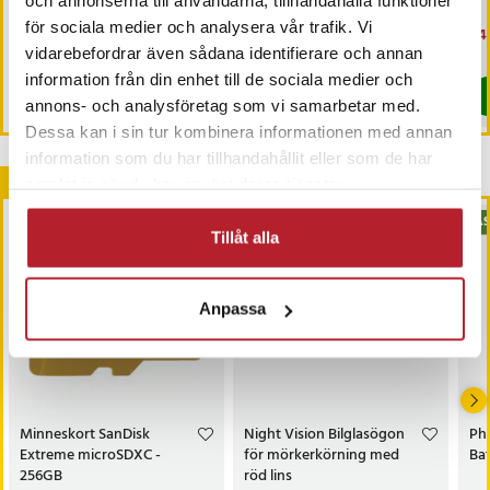
och annonserna till användarna, tillhandahålla funktioner
belysning och vikbar design
för sociala medier och analysera vår trafik. Vi
Pris
179 kr
:
179 kr
Pris
299 kr
:
299 kr
Nu
449
449
vidarebefordrar även sådana identifierare och annan
Kommer i lager 2026-08-21
I lager, levereras inom 1-2 vardagar
information från din enhet till de sociala medier och
Köp
Köp
annons- och analysföretag som vi samarbetar med.
Dessa kan i sin tur kombinera informationen med annan
information som du har tillhandahållit eller som de har
Andra köpte också
samlat in när du har använt deras tjänster.
BÄS
Tillåt alla
Anpassa
Minneskort SanDisk
Night Vision Bilglasögon
Ph
Extreme microSDXC -
för mörkerkörning med
Bat
256GB
röd lins