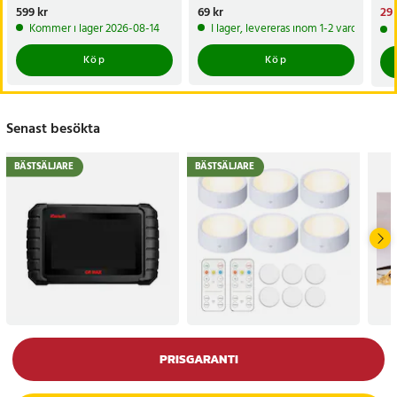
Pris
599 kr
:
599 kr
Pris
69 kr
:
69 kr
Nu
29 
29 
Kommer i lager 2026-08-14
I lager, levereras inom 1-2 vardagar
Köp
Köp
Senast besökta
BÄSTSÄLJARE
BÄSTSÄLJARE
PRISGARANTI