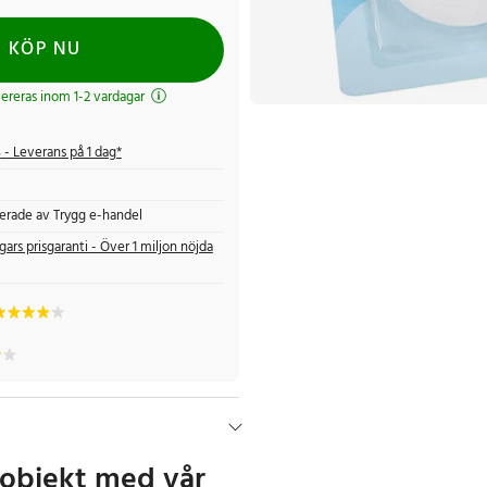
KÖP NU
evereras inom 1-2 vardagar
s
- Leverans på 1 dag*
fierade av Trygg e-handel
gars prisgaranti - Över 1 miljon nöjda
 objekt med vår