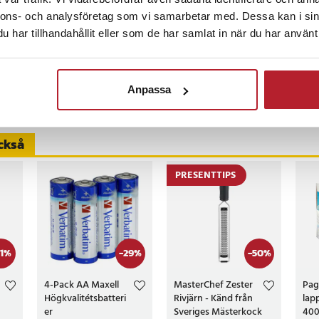
dörr skylt på våran ytterdörr. Resultatet blev mycket bra .
nnons- och analysföretag som vi samarbetar med. Dessa kan i sin
har tillhandahållit eller som de har samlat in när du har använt 
censioner
Anpassa
ckså
PRESENTTIPS
1
%
-
29
%
-
50
%
4-Pack AA Maxell
MasterChef Zester
Pag
Högkvalitétsbatteri
Rivjärn - Känd från
lap
er
Sveriges Mästerkock
400