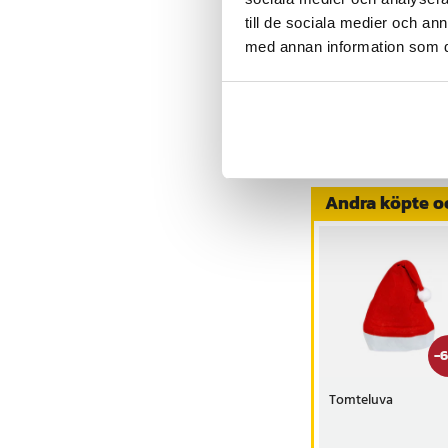
fästa upp en 
till de sociala medier och a
med annan information som du 
Visa fler re
Andra köpte o
-
6
Tomteluva