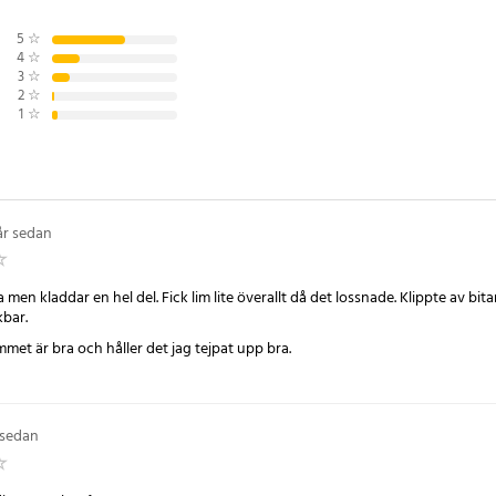
l. Den kan fästa på de flesta hårda
sive metall, glas,
5
☆
4
☆
ast och gummi. Och med sina
3
☆
 bred och 4 meter lång, har du
2
☆
för flera applikationer. Oavsett
1
☆
v, erbjuder vår dubbelhäftande
lösning.
år sedan
 meter
nomhusbruk
ftande skumtejp
a men kladdar en hel del. Fick lim lite överallt då det lossnade. Klippte av bit
: Fäster på de flesta hårda ytor
bar.
metall, glas, kompositmaterial,
mmet är bra och håller det jag tejpat upp bra.
6
 sedan