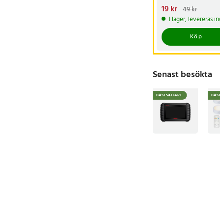
Nuvarande pris
19 kr
:
49 kr
19 kr
Tidigare pris
:
4
I lager, levereras 
Köp
Senast besökta
BÄSTSÄLJARE
BÄS