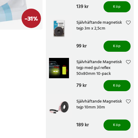
Pris
139 kr
:
139 kr
Köp
-
31
%
Självhäftande magnetisk
tejp 3m x 2,5cm
Pris
99 kr
:
99 kr
Köp
Självhäftande Magnetisk
tejp med gul reflex
50x80mm 10-pack
Pris
79 kr
:
79 kr
Köp
Självhäftande Magnetisk
tejp 10mm 30m
Pris
189 kr
:
189 kr
Köp