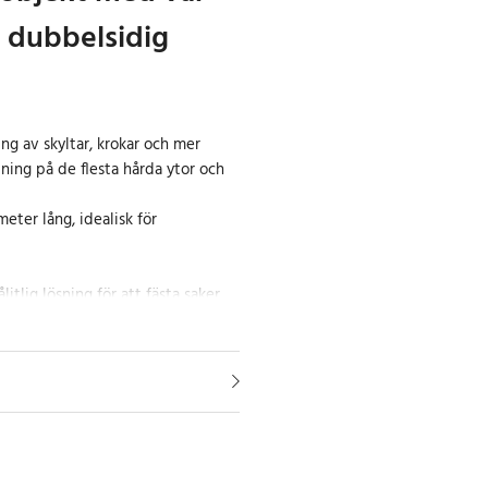
ga dubbelsidig
ng av skyltar, krokar och mer
ning på de flesta hårda ytor och
eter lång, idealisk för
tlig lösning för att fästa saker
belhäftande skumtejp det perfekta
 vidhäftning kan den säkert hålla
r på plats.
yrka i en roll
 tejp är inte bara stark, den är