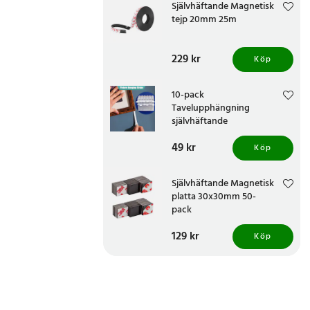
Självhäftande Magnetisk
tejp 20mm 25m
Pris
229 kr
:
229 kr
Köp
10-pack
Tavelupphängning
självhäftande
Pris
49 kr
:
49 kr
Köp
Självhäftande Magnetisk
platta 30x30mm 50-
pack
Pris
129 kr
:
129 kr
Köp