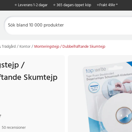
⭐ Leverans 1-2 dagar
⭐ 365 dagars öppet köp
⭐
Frakt 49kr *
 Trädgård
Kontor
Monteringstejp / Dubbelhäftande Skumtejp
stejp /
ftande Skumtejp
r
Tidigare pris
:
85 kr
r
50 recensioner