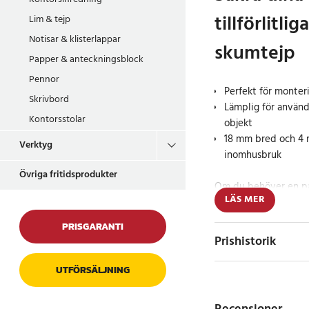
tillförlitli
Lim & tejp
Notisar & klisterlappar
skumtejp
Papper & anteckningsblock
Pennor
Perfekt för monteri
Skrivbord
Lämplig för använd
Kontorsstolar
objekt
18 mm bred och 4 m
Verktyg
inomhusbruk
Övriga fritidsprodukter
Om du behöver en påli
LÄS MER
på plats, är vår dub
valet. Med sin starka
PRISGARANTI
skyltar, krokar och me
Prishistorik
Flexibilitet och st
UTFÖRSÄLJNING
Denna dubbelhäftande