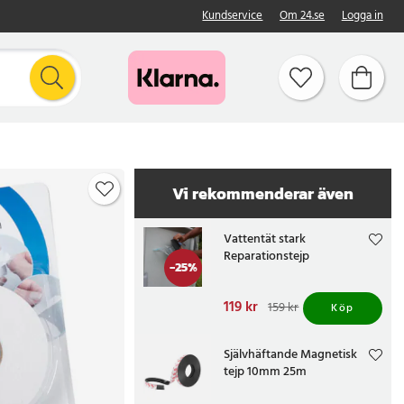
Kundservice
Om 24.se
Logga in
Vi rekommenderar även
Vattentät stark
Reparationstejp
-
25
%
Nuvarande pris
119 kr
:
159 kr
Köp
119 kr
Tidigare pris
:
159 kr
Självhäftande Magnetisk
tejp 10mm 25m