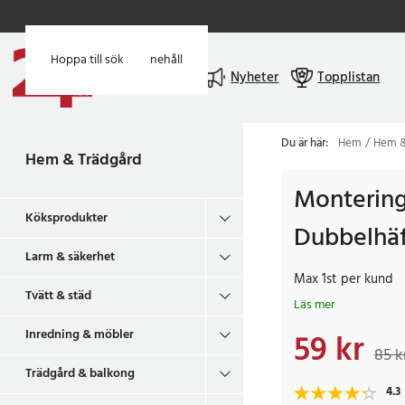
Hoppa till huvudinnehåll
Hoppa till sök
Meny
Nyheter
Topplistan
Du är här:
Hem
Hem &
Hem & Trädgård
Montering
Köksprodukter
Dubbelhä
Larm & säkerhet
Max 1st per kund
Tvätt & städ
Läs mer
Inredning & möbler
59 kr
Nuvarande pris
:
59 k
85 k
Trädgård & balkong
4.3