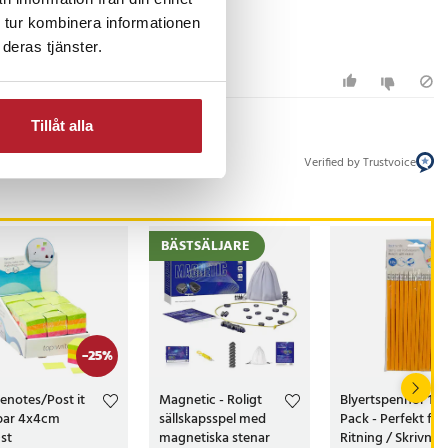
 tur kombinera informationen
deras tjänster.
Tillåt alla
Verified by Trustvoice
BÄSTSÄLJARE
-
25
%
enotes/Post it
Magnetic - Roligt
Blyertspennor 12-
par 4x4cm
sällskapsspel med
Pack - Perfekt för
st
magnetiska stenar
Ritning / Skrivnin