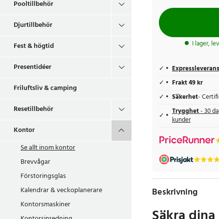
Pooltillbehör
Djurtillbehör
I lager, l
Fest & högtid
Presentidéer
Expressleveran
Frakt 49 kr
Friluftsliv & camping
Säkerhet
- Certi
Resetillbehör
Trygghet
- 30 da
kunder
Kontor
Se allt inom
kontor
Brevvågar
Förstoringsglas
Kalendrar & veckoplanerare
Beskrivning
Kontorsmaskiner
Säkra dina
Kontorsinredning