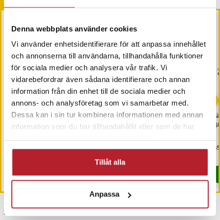
Andra köpte också
Denna webbplats använder cookies
Vi använder enhetsidentifierare för att anpassa innehållet
och annonserna till användarna, tillhandahålla funktioner
för sociala medier och analysera vår trafik. Vi
vidarebefordrar även sådana identifierare och annan
information från din enhet till de sociala medier och
-
35
%
annons- och analysföretag som vi samarbetar med.
Blyertspennor 12-Pack -
Dessa kan i sin tur kombinera informationen med annan
Bläckpatron HP 301 XL
Bl
Perfekt för Ritning /
CH564EE - Färg
F6
information som du har tillhandahållit eller som de har
Skrivning / Skissning
samlat in när du har använt deras tjänster.
Nuvarande pris
49 kr
:
Pris
149 kr
:
149 kr
Pri
149
75 kr
49 kr
Tidigare pris
:
75 kr
I lager, levereras inom 1-2 vardagar
I lager, levereras inom 1-2 vardagar
Tillåt alla
Köp
Köp
Anpassa
Senast besökta