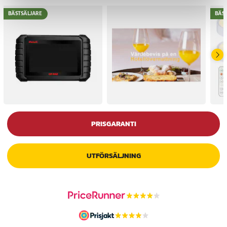
BÄSTSÄLJARE
BÄS
PRISGARANTI
UTFÖRSÄLJNING