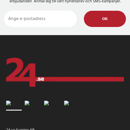
erbjudanden Anmäl dig till vårt nyhetsbrev och SMS-kampanjer.
OK