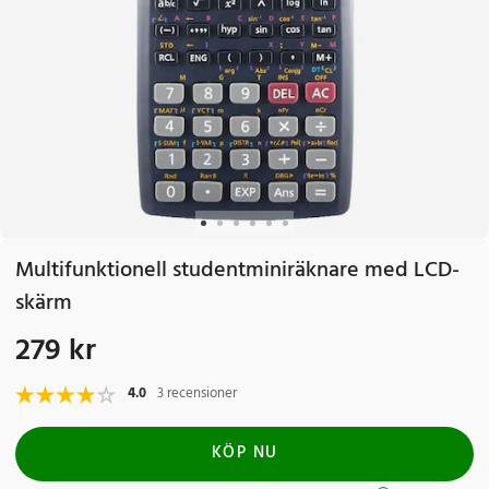
Multifunktionell studentminiräknare med LCD-
skärm
279 kr
Pris
:
279 kr
4.0
3 recensioner
KÖP NU