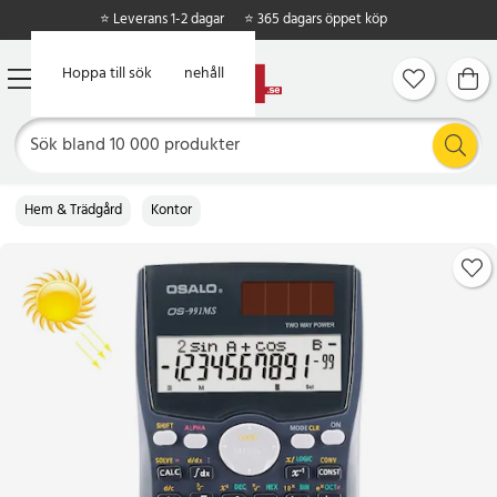
⭐ Leverans 1-2 dagar
⭐ 365 dagars öppet köp
Hoppa till huvudinnehåll
Hoppa till sök
Hem & Trädgård
Kontor