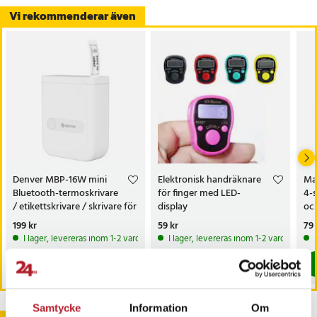
Vi rekommenderar även
Denver MBP-16W mini
Elektronisk handräknare
Ma
Bluetooth-termoskrivare
för finger med LED-
4-s
/ etikettskrivare / skrivare för
display
och
klistermärken
Pris
199 kr
:
199 kr
Pris
59 kr
:
59 kr
Pri
79 
I lager, levereras inom 1-2 vardagar
I lager, levereras inom 1-2 vardagar
Köp
Köp
Samtycke
Information
Om