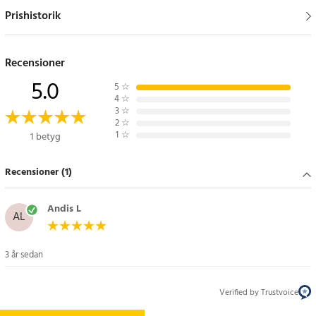
Prishistorik
Recensioner
5.0
5
☆
4
☆
3
☆
2
☆
1
☆
1 betyg
Recensioner (1)
Andis L
AL
3 år sedan
Verified by Trustvoice