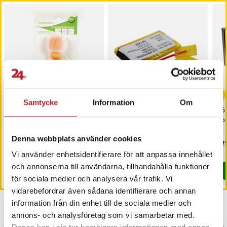
-
25
%
Samtycke
Information
Om
Öronproppar /
Batteri till Trådlöst
För
Hörselproppar med extra
headset för Sony SBH-20
So
dämpning - 8-Pack
Denna webbplats använder cookies
Nuvarande pris
59 kr
:
Pris
69 kr
:
69 kr
Pri
229
79 kr
59 kr
Tidigare pris
:
79 kr
Varan finns i vårt fjärrlager, förväntas
I lager, levereras inom 1-2 vardagar
Vi använder enhetsidentifierare för att anpassa innehållet
och annonserna till användarna, tillhandahålla funktioner
Köp
Köp
för sociala medier och analysera vår trafik. Vi
vidarebefordrar även sådana identifierare och annan
information från din enhet till de sociala medier och
Senast besökta
annons- och analysföretag som vi samarbetar med.