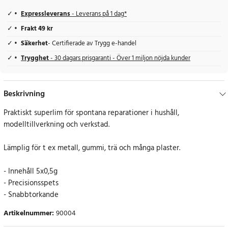
Expressleverans
- Leverans på 1 dag*
Frakt 49 kr
Säkerhet
- Certifierade av Trygg e-handel
Trygghet
- 30 dagars prisgaranti - Över 1 miljon nöjda kunder
Beskrivning
Praktiskt superlim för spontana reparationer i hushåll,
modelltillverkning och verkstad.
Lämplig för t ex metall, gummi, trä och många plaster.
- Innehåll 5x0,5g
- Precisionsspets
- Snabbtorkande
Artikelnummer
:
90004