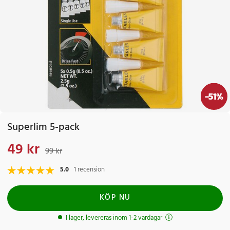
-
51
%
Superlim 5-pack
49 kr
Nuvarande pris
:
49 kr
Tidigare pris
:
99 kr
99 kr
5.0
1 recension
KÖP NU
I lager, levereras inom 1-2 vardagar