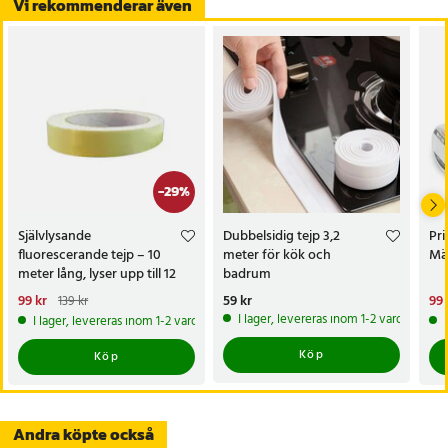
Vi rekommenderar även
-
29
%
Självlysande
Dubbelsidig tejp 3,2
Pri
fluorescerande tejp – 10
meter för kök och
Mä
meter lång, lyser upp till 12
badrum
timmar i mörker
Nuvarande pris
99 kr
:
Pris
59 kr
:
59 kr
Nu
99 
139 kr
99 kr
Tidigare pris
:
139 kr
99 
I lager, levereras inom 1-2 vardagar
I lager, levereras inom 1-2 vardagar
Köp
Köp
Andra köpte också