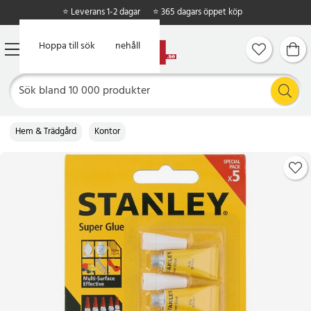
⭐ Leverans 1-2 dagar
⭐ 365 dagars öppet köp
Hoppa till huvudinnehåll
Hoppa till sök
Hem & Trädgård
Kontor