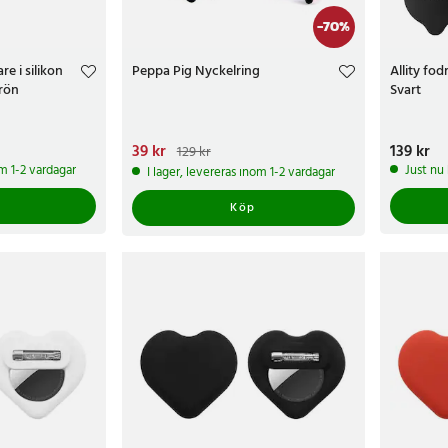
-
70
%
re i silikon
Peppa Pig Nyckelring
Allity fod
Grön
Svart
Nuvarande pris
39 kr
:
39 kr
Tidigare pris
:
Pris
139 kr
:
139 
129 kr
129 kr
om 1-2 vardagar
Just nu
I lager, levereras inom 1-2 vardagar
Köp