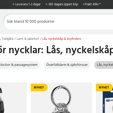
⭐ Leverans 1-2 dagar
⭐ 365 dagars öppet köp
⭐
Frakt 49kr *
 Trädgård
Larm & säkerhet
Lås, nyckelskåp & keyfinders
för nycklar: Lås, nyckelsk
klockor & passagesystem
Överfallslarm & självförsvar
Lås, nycke
NYHET
NYHET