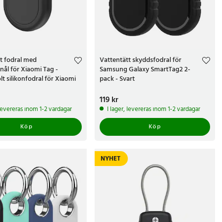
t fodral med
Vattentätt skyddsfodral för
nål för Xiaomi Tag -
Samsung Galaxy SmartTag2 2-
lt silikonfodral för Xiaomi
pack - Svart
r
Pris
119 kr
:
119 kr
 levereras inom 1-2 vardagar
I lager, levereras inom 1-2 vardagar
Köp
Köp
NYHET