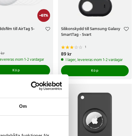
-
61
%
sfilm till AirTag 5-
Silikonskydd till Samsung Galaxy
SmartTag - Svart
1
e pris
:
19 kr
Tidigare pris
:
 kr
Pris
89 kr
:
89 kr
 levereras inom 1-2 vardagar
I lager, levereras inom 1-2 vardagar
Köp
Köp
Om
andahålla funktioner för