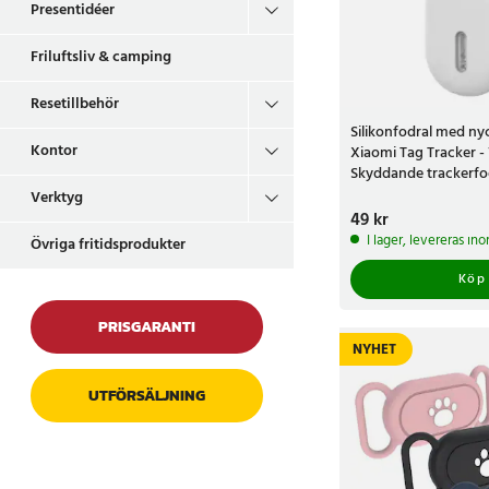
Presentidéer
Friluftsliv & camping
Resetillbehör
Silikonfodral med nyc
Kontor
Xiaomi Tag Tracker - 
Skyddande trackerfo
Verktyg
Pris
49 kr
:
49 kr
I lager, levereras in
Övriga fritidsprodukter
Köp
PRISGARANTI
NYHET
UTFÖRSÄLJNING