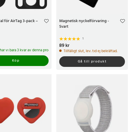
ral för AirTag 3-pack –
Magnetisk nyckelförvaring -
Svart
1
kr
Pris
89 kr
:
89 kr
 har vi bara 3 kvar av denna produkt
Tillfälligt slut, lev. tid ej bekräftad.
Köp
Gå till produkt