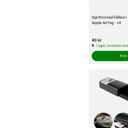
Hjärtformad hållare i 
Apple AirTag - vit
Pris
49 kr
:
49 kr
I lager, levereras in
Köp