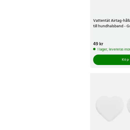
Vattentät Airtag-hålla
till hundhalsband - 
Pris
49 kr
:
49 kr
I lager, levereras in
Köp