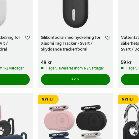
kelring för
Silikonfodral med nyckelring för
Vattentät
Vit /
Xiaomi Tag Tracker - Svart /
säkerhets
dral
Skyddande trackerfodral
Svart / Do
Tag
Pris
49 kr
:
49 kr
Pris
59 kr
:
59 k
om 1-2 vardagar
I lager, levereras inom 1-2 vardagar
I lager,
Köp
NYHET
NYHET