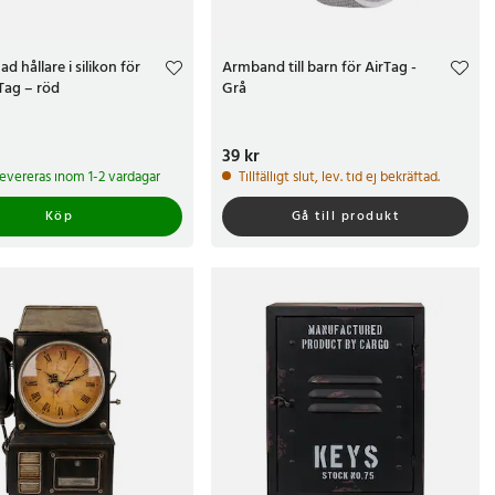
d hållare i silikon för
Armband till barn för AirTag -
Tag – röd
Grå
r
Pris
39 kr
:
39 kr
 levereras inom 1-2 vardagar
Tillfälligt slut, lev. tid ej bekräftad.
Köp
Gå till produkt