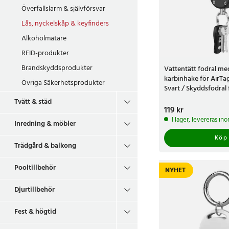
Överfallslarm & självförsvar
Lås, nyckelskåp & keyfinders
Alkoholmätare
RFID-produkter
Brandskyddsprodukter
Vattentätt fodral me
karbinhake för AirTag
Övriga Säkerhetsprodukter
Svart / Skyddsfodral
skruvlås
Tvätt & städ
Pris
119 kr
:
119 kr
I lager, levereras in
Inredning & möbler
Köp
Trädgård & balkong
Pooltillbehör
NYHET
Djurtillbehör
Fest & högtid