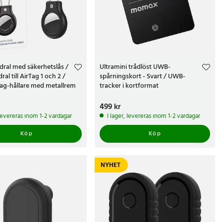
dral med säkerhetslås /
Ultramini trådlöst UWB-
al till AirTag 1 och 2 /
spårningskort - Svart / UWB-
Tag-hållare med metallrem
tracker i kortformat
r
Pris
499 kr
:
499 kr
 levereras inom 1-2 vardagar
I lager, levereras inom 1-2 vardagar
Köp
Köp
NYHET