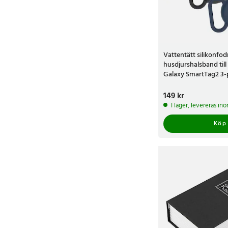
Vattentätt silikonfodr
husdjurshalsband til
Galaxy SmartTag2 3-
Pris
149 kr
:
149 kr
I lager, levereras in
Köp