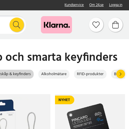
Kundservice
Om 24.se
Logga in
åp och smarta keyfinders
lskåp & keyfinders
Alkoholmätare
RFID-produkter
Brandsk
NYHET