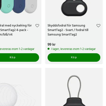
dral med nyckelring för
Skyddsfodral för Samsung
SmartTag2 4-pack -
SmartTag2 - Svart / fodral till
n/blå/vit
Samsung SmartTag2
r
Pris
99 kr
:
99 kr
 levereras inom 1-2 vardagar
I lager, levereras inom 1-2 vardagar
Köp
Köp