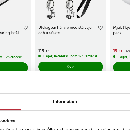
Utdragbar hållare med stålvajer
Mjuk Skydd
ring i stål
och ID-fäste
pack
Pris
119 kr
:
119 kr
Nuvarand
19 kr
49
49 kr
I lager, levereras inom 1-2 vardagar
I lager,
om 1-2 vardagar
Köp
Information
cookies
e för att anpassa innehållet och annonserna till användarna, tillh