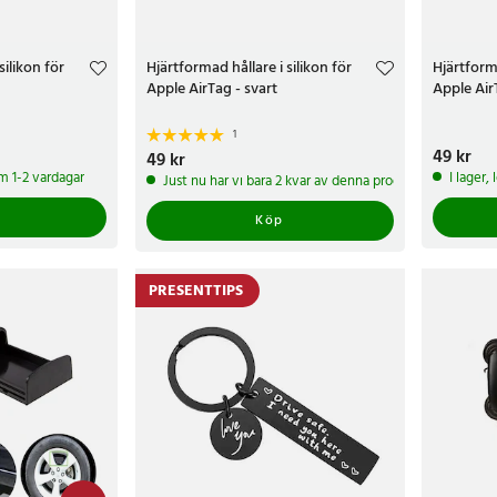
silikon för
Hjärtformad hållare i silikon för
Hjärtforma
Apple AirTag - svart
Apple Air
1
Pris
49 kr
:
49 k
Pris
49 kr
:
49 kr
om 1-2 vardagar
I lager,
Just nu har vi bara 2 kvar av denna produkt
Köp
PRESENTTIPS