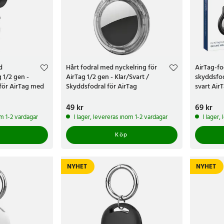
d
Hårt fodral med nyckelring för
AirTag-fo
 1/2 gen -
AirTag 1/2 gen - Klar/Svart /
skyddsfodr
 för AirTag med
Skyddsfodral för AirTag
svart Air
Pris
49 kr
:
49 kr
Pris
69 kr
:
69 k
om 1-2 vardagar
I lager, levereras inom 1-2 vardagar
I lager,
Köp
NYHET
NYHET