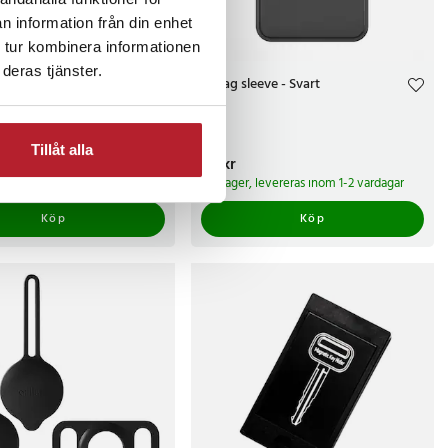
n information från din enhet
 tur kombinera informationen
deras tjänster.
änt kombinationslås
Airtag sleeve - Svart
ajer och 3-siffrig kod
Tillåt alla
r
Pris
49 kr
:
49 kr
 levereras inom 1-2 vardagar
I lager, levereras inom 1-2 vardagar
Köp
Köp