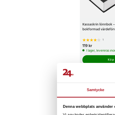
Kassaskrin lönnbok –
bokformad värdeförva
1
Pris
119 kr
:
119 kr
I lager, levereras in
Köp
Samtycke
Denna webbplats använder 
Vi använder enhetsidentifierar