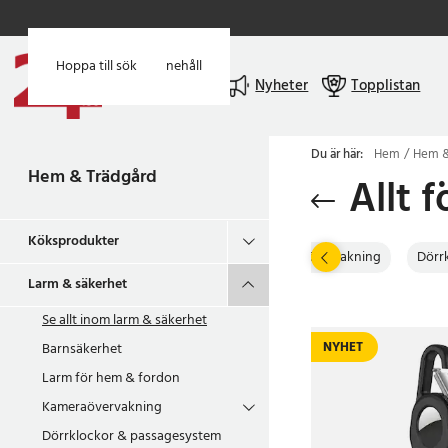
Hoppa till huvudinnehåll
Hoppa till sök
Meny
Nyheter
Topplistan
Du är här:
Hem
Hem &
Hem & Trädgård
Allt 
Köksprodukter
säkerhet
Larm för hem & fordon
Kameraövervakning
Dörr
Larm & säkerhet
Se allt inom
larm & säkerhet
NYHET
Barnsäkerhet
Larm för hem & fordon
Kameraövervakning
Dörrklockor & passagesystem