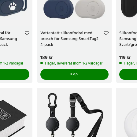
al för
Vattentätt silikonfodral med
Silikonfo
l Samsung
brosch för Samsung SmartTag2
Samsung 
pack
4-pack
Svart/grö
Pris
189 kr
:
189 kr
Pris
119 kr
:
119 k
om 1-2 vardagar
I lager, levereras inom 1-2 vardagar
I lager,
Köp