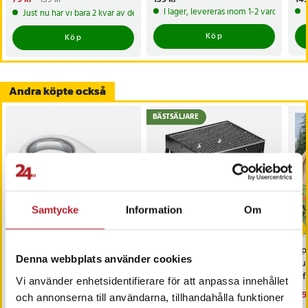
79 kr
Tidigare pris
:
159 kr
I lager, levereras inom 1-2 vardagar
Just nu har vi bara 2 kvar av denna produkt
Köp
Köp
Andra köpte också
BÄSTSÄLJARE
Samtycke
Information
Om
-
55
%
-
56
%
Samsung T5600BWEGEU
Hopfällbar grill 36 × 27
Upp
Denna webbplats använder cookies
Smart Tag 2 - Vit
cm / portabel minigrill /
pu
kolgrill med bärhandtag /
luf
Vi använder enhetsidentifierare för att anpassa innehållet
camping- och picknickgrill
Nuvarande pris
179 kr
:
Nuvarande pris
149 kr
:
Nu
3 9
399 kr
339 kr
och annonserna till användarna, tillhandahålla funktioner
179 kr
Tidigare pris
:
399 kr
149 kr
Tidigare pris
:
339 kr
3 9