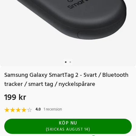
Samsung Galaxy SmartTag 2 - Svart / Bluetooth
tracker / smart tag / nyckelspårare
199 kr
Pris
:
199 kr
4.0
1 recension
KÖP NU
(
SKICKAS
AUGUST 14
)