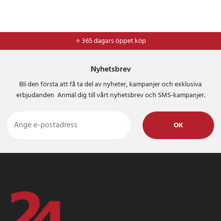
⭐ 365 dagars öppet köp
⭐
Frakt 49kr *
Nyhetsbrev
Bli den första att få ta del av nyheter, kampanjer och exklusiva
erbjudanden Anmäl dig till vårt nyhetsbrev och SMS-kampanjer.
OK