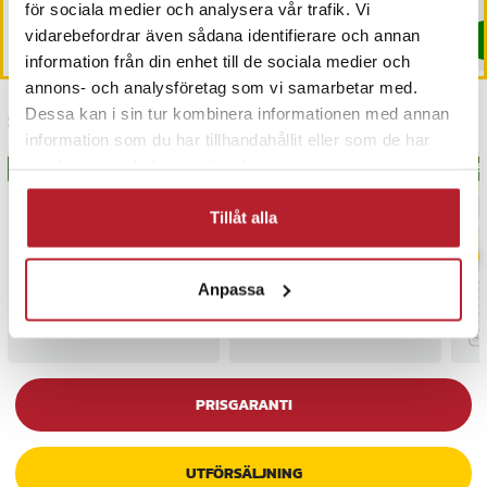
I lager, levereras inom 1-2 vardagar
I lager, levereras inom 1-2 vardagar
för sociala medier och analysera vår trafik. Vi
vidarebefordrar även sådana identifierare och annan
Köp
Köp
information från din enhet till de sociala medier och
annons- och analysföretag som vi samarbetar med.
Dessa kan i sin tur kombinera informationen med annan
Senast besökta
information som du har tillhandahållit eller som de har
samlat in när du har använt deras tjänster.
BÄSTSÄLJARE
BÄS
Tillåt alla
Anpassa
PRISGARANTI
UTFÖRSÄLJNING