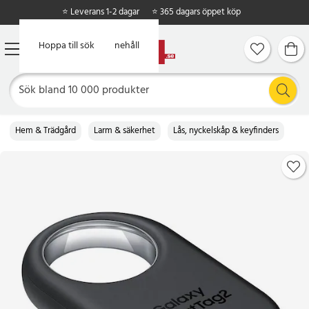
⭐ Leverans 1-2 dagar
⭐ 365 dagars öppet köp
Hoppa till huvudinnehåll
Hoppa till sök
Hem & Trädgård
Larm & säkerhet
Lås, nyckelskåp & keyfinders