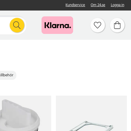
Kundservice
Om 24.se
Logga in
illbehör