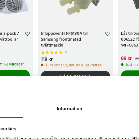
ur 3-pack /
Inloppsventil FPS180A till
Lås till 
tvättbollar
Samsung frontmatad
00652D f
tvättmaskin
WF-C863
R1065S
2
Nuvarand
89 kr
2
Pris
119 kr
:
119 kr
209 kr
om 1-2 vardagar
Just nu
Tillfälligt slut, lev. tid ej bekräftad.
Gå till produkt
Information
cookies
e för att anpassa innehållet och annonserna till användarna, tillh