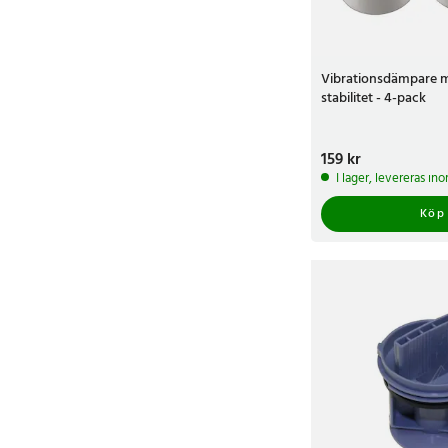
Vibrationsdämpare 
stabilitet - 4-pack
Pris
159 kr
:
159 kr
I lager, levereras in
Köp