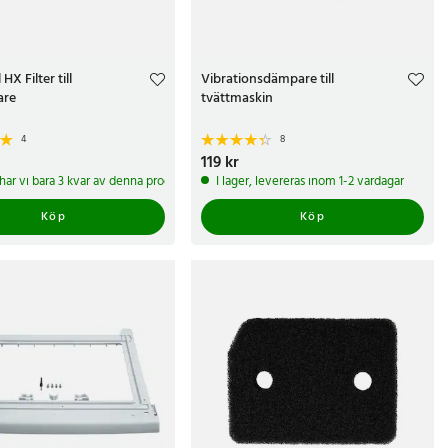
HX Filter till
Vibrationsdämpare till
are
tvättmaskin
4
8
kr
Pris
119 kr
:
119 kr
 har vi bara 3 kvar av denna produkt
I lager, levereras inom 1-2 vardagar
Köp
Köp