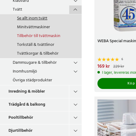
Klädvård
Tvätt
Se allt inom
tvätt
Minitvättmaskiner
Tillbehör till tvättmaskin
WEBA Special maski
Torkställ & tvättlinor
Tvättkorgar & tillbehör
6
Dammsugare & tillbehör
Nuvarande pris
169 kr
:
169 
229 kr
229 kr
Inomhusmiljö
I lager, levereras in
Övriga städprodukter
Köp
Inredning & möbler
Trädgård & balkong
Pooltillbehör
Djurtillbehör