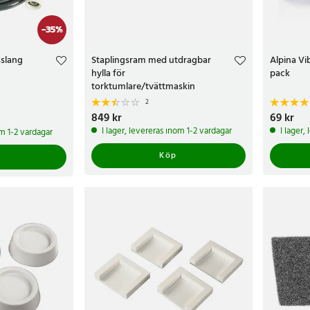
-
35
%
sslang
Staplingsram med utdragbar
Alpina Vi
hylla för
pack
torktumlare/tvättmaskin
2
kr
Tidigare pris
:
Pris
849 kr
:
849 kr
Pris
69 kr
:
69 k
I lager, levereras inom 1-2 vardagar
I lager,
om 1-2 vardagar
Köp