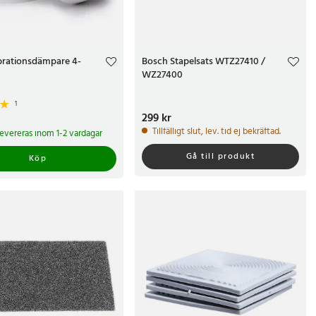
brationsdämpare 4-
Bosch Stapelsats WTZ27410 /
WZ27400
1
Pris
299 kr
:
299 kr
r
Tillfälligt slut, lev. tid ej bekräftad.
 levereras inom 1-2 vardagar
Gå till produkt
Köp