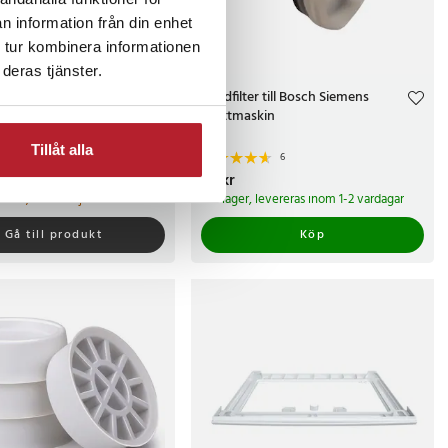
n information från din enhet
 tur kombinera informationen
deras tjänster.
elsbehållare med 1800
Luddfilter till Bosch Siemens
tet och lufttät
Tvättmaskin
g - 1800ml
Tillåt alla
2
6
kr
Pris
59 kr
:
59 kr
gt slut, lev. tid ej bekräftad.
I lager, levereras inom 1-2 vardagar
Gå till produkt
Köp