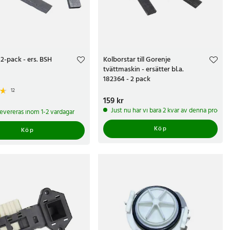
2-pack - ers. BSH
Kolborstar till Gorenje
tvättmaskin - ersätter bl.a.
182364 - 2 pack
12
Pris
159 kr
:
159 kr
r
Just nu har vi bara 2 kvar av denna produkt
 levereras inom 1-2 vardagar
Köp
Köp