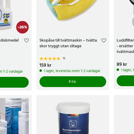
-
26
%
ndiskmedel
Skopåse till tvättmaskin – tvätta
Luddfilter
skor tryggt utan slitage
- ersätter
tvättmas
19
Pris
89 kr
:
89 k
kr
Tidigare pris
:
Pris
159 kr
:
159 kr
I lager,
I lager, levereras inom 1-2 vardagar
om 1-2 vardagar
Köp