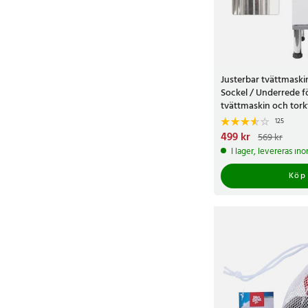
Justerbar tvättmaski
Sockel / Underrede f
tvättmaskin och tor
125
Nuvarande pris
499 kr
:
499 
569 kr
569 kr
I lager, levereras in
Köp