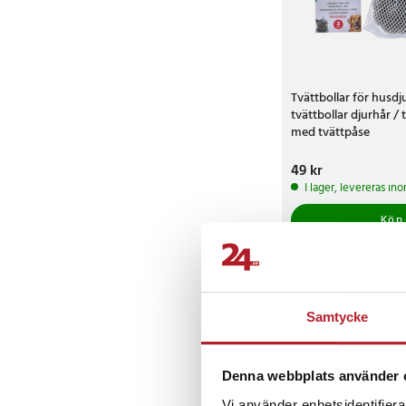
Tvättbollar för husdj
tvättbollar djurhår / 
med tvättpåse
Pris
49 kr
:
49 kr
I lager, levereras in
Köp
Samtycke
Denna webbplats använder 
Vi använder enhetsidentifierar