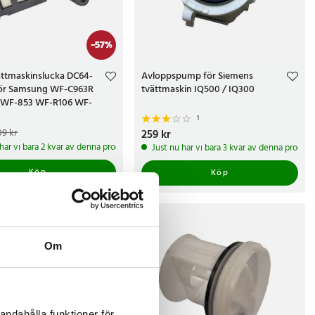
-
57
%
tvättmaskinslucka DC64-
Avloppspump för Siemens
ör Samsung WF-C963R
tvättmaskin IQ500 / IQ300
 WF-853 WF-R106 WF-
1
e pris
:
89 kr
Tidigare pris
:
09 kr
Pris
259 kr
:
259 kr
 har vi bara 2 kvar av denna produkt
Just nu har vi bara 3 kvar av denna produkt
Köp
Köp
Om
andahålla funktioner för