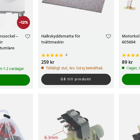
-
12
%
nssockel –
Halkskyddsmatta för
Motorkol 
ör
tvättmaskin
605694
ktumlare
6
kr
Tidigare pris
:
Pris
259 kr
:
259 kr
Pris
89 kr
:
89 k
Tillfälligt slut, lev. tid ej bekräftad.
I lager,
om 1-2 vardagar
Gå till produkt