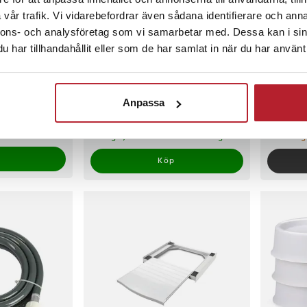
vår trafik. Vi vidarebefordrar även sådana identifierare och anna
nnons- och analysföretag som vi samarbetar med. Dessa kan i sin
har tillhandahållit eller som de har samlat in när du har använt 
ör kök och
Inloppsslang för tvättmaskin
Tvättmed
och diskmaskin – 2 m
ml kapaci
förseglin
Anpassa
1
Pris
149 kr
:
149 kr
Pris
129 kr
:
129 
om 1-2 vardagar
I lager, levereras inom 1-2 vardagar
Tillfälli
Köp