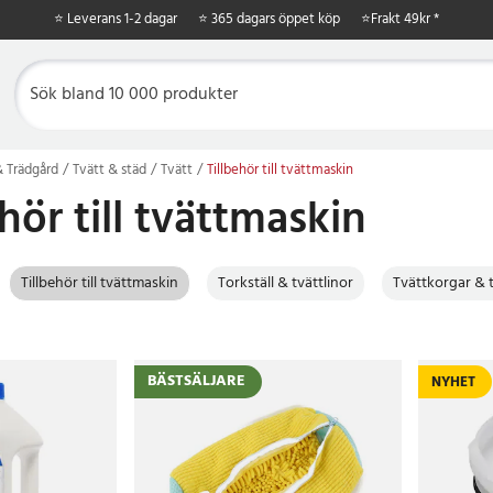
⭐ Leverans 1-2 dagar
⭐ 365 dagars öppet köp
⭐
Frakt 49kr *
 Trädgård
Tvätt & städ
Tvätt
Tillbehör till tvättmaskin
ehör till tvättmaskin
Tillbehör till tvättmaskin
Torkställ & tvättlinor
Tvättkorgar & t
BÄSTSÄLJARE
NYHET