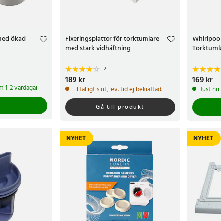
med ökad
Fixeringsplattor för torktumlare
Whirlpool 
med stark vidhäftning
Torktuml
2
Pris
189 kr
:
189 kr
Pris
169 kr
:
169 
om 1-2 vardagar
Tillfälligt slut, lev. tid ej bekräftad.
Just nu
Gå till produkt
NYHET
NYHET