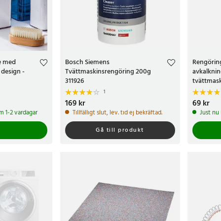
e med
Bosch Siemens
Rengörin
 design -
Tvättmaskinsrengöring 200g
avkalkni
311926
tvättmas
1
Pris
169 kr
:
169 kr
Pris
69 kr
:
69 k
om 1-2 vardagar
Tillfälligt slut, lev. tid ej bekräftad.
Just nu
Gå till produkt