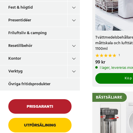
Fest & högtid
Presentidéer
Friluftsliv & camping
Tvättmedelsbehållar
måttskala och lufttät
Resetillbehör
1100ml
1
Kontor
Pris
99 kr
:
99 kr
I lager, levereras in
Verktyg
Köp
Övriga fritidsprodukter
BÄSTSÄLJARE
PRISGARANTI
UTFÖRSÄLJNING