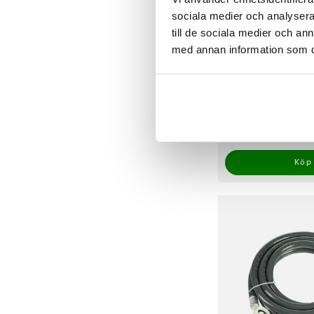
sociala medier och analysera 
till de sociala medier och a
med annan information som du 
Vattenläckagelarm f
våtutrymmen
Pris
129 kr
:
129 kr
I lager, levereras in
Köp