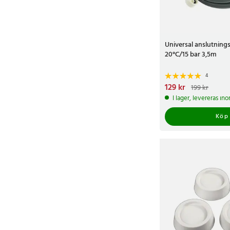
Universal anslutning
20°C/15 bar 3,5m
4
Nuvarande pris
129 kr
:
129 
199 kr
199 kr
I lager, levereras in
Köp