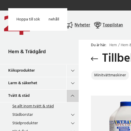
Hoppa till huvudinnehåll
Hoppa till sök
Meny
Nyheter
Topplistan
Du är här:
Hem
Hem &
Hem & Trädgård
Tillb
Köksprodukter
Minitvättmaskiner
Larm & säkerhet
Tvätt & städ
Se allt inom
tvätt & städ
Städborstar
Städprodukter