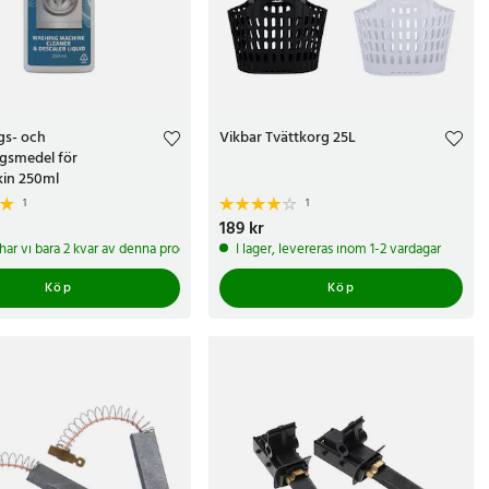
gs- och
Vikbar Tvättkorg 25L
ngsmedel för
kin 250ml
1
1
r
Pris
189 kr
:
189 kr
 har vi bara 2 kvar av denna produkt
I lager, levereras inom 1-2 vardagar
Köp
Köp