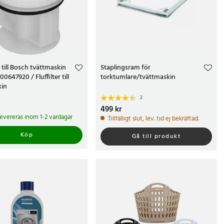
 till Bosch tvättmaskin
Staplingsram för
 00647920 / Fluffilter till
torktumlare/tvättmaskin
kin
2
r
Pris
499 kr
:
499 kr
 levereras inom 1-2 vardagar
Tillfälligt slut, lev. tid ej bekräftad.
Köp
Gå till produkt