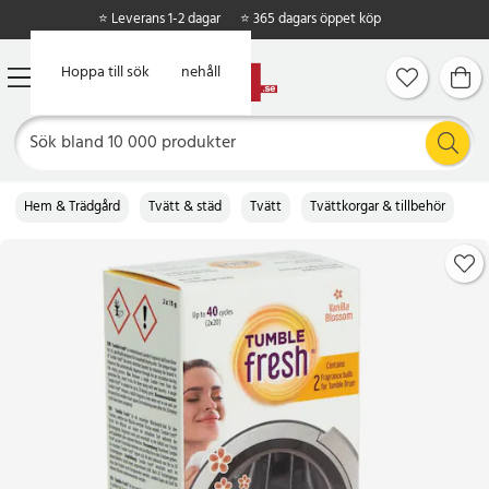
⭐ Leverans 1-2 dagar
⭐ 365 dagars öppet köp
Hoppa till huvudinnehåll
Hoppa till sök
Hem & Trädgård
Tvätt & städ
Tvätt
Tvättkorgar & tillbehör