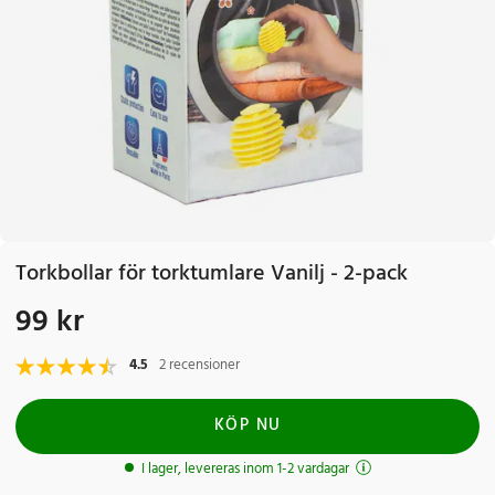
Torkbollar för torktumlare Vanilj - 2-pack
99 kr
Pris
:
99 kr
4.5
2 recensioner
KÖP NU
I lager, levereras inom 1-2 vardagar