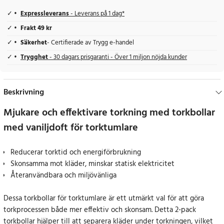
Expressleverans
- Leverans på 1 dag*
Frakt 49 kr
Säkerhet
- Certifierade av Trygg e-handel
Trygghet
- 30 dagars prisgaranti - Över 1 miljon nöjda kunder
Beskrivning
Mjukare och effektivare torkning med torkbollar
med vaniljdoft för torktumlare
Reducerar torktid och energiförbrukning
Skonsamma mot kläder, minskar statisk elektricitet
Återanvändbara och miljövänliga
Dessa torkbollar för torktumlare är ett utmärkt val för att göra
torkprocessen både mer effektiv och skonsam. Detta 2-pack
torkbollar hjälper till att separera kläder under torkningen, vilket