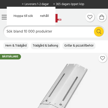
⭐ Leverans 1-2 dagar
⭐ 365 dagars öppet köp
Hoppa till huvudinnehåll
Hoppa till sök
Hem & Trädgård
Trädgård & balkong
Grillar & pizzatillbehör
BÄSTSÄLJARE