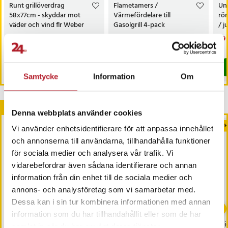
Runt grillöverdrag
Flametamers /
Uni
58x77cm - skyddar mot
Värmefördelare till
rör
väder och vind flr Weber
Gasolgrill 4-pack
/ j
klotgrill 57cmm mm
gas
Nuvarande pris
149 kr
:
Pris
259 kr
:
259 kr
Nu
99 
189 kr
149 kr
Tidigare pris
:
189 kr
99 
I lager, levereras inom 1-2 vardagar
I lager, levereras inom 1-2 vardagar
Köp
Köp
Samtycke
Information
Om
Andra köpte också
Denna webbplats använder cookies
NYH
Vi använder enhetsidentifierare för att anpassa innehållet
och annonserna till användarna, tillhandahålla funktioner
för sociala medier och analysera vår trafik. Vi
vidarebefordrar även sådana identifierare och annan
information från din enhet till de sociala medier och
annons- och analysföretag som vi samarbetar med.
-
41
%
Dessa kan i sin tur kombinera informationen med annan
information som du har tillhandahållit eller som de har
Snabbladdare 20W USB-
Grillgaller i gjutjärn 44,5 x
3-i
samlat in när du har använt deras tjänster.