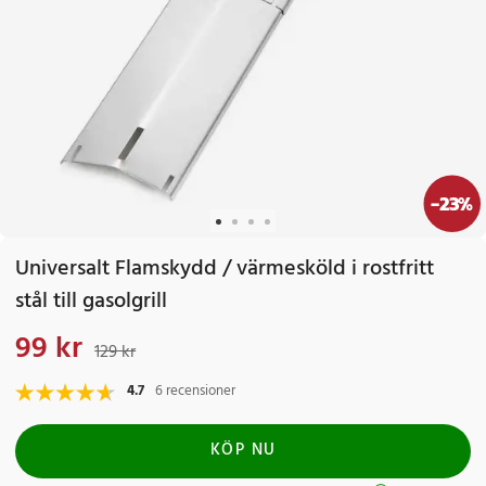
-
23
%
Universalt Flamskydd / värmesköld i rostfritt
stål till gasolgrill
99 kr
Nuvarande pris
:
99 kr
Tidigare pris
:
129 kr
129 kr
4.7
6 recensioner
KÖP NU