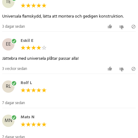
TE
- Bredd: 9,5 cm
- Längd: Justerbar 30–53 cm (max 47,8 cm vid bakåtvänd
Universala flamskydd, lätta att montera och gedigen konstruktion.
montering)
- Förpackningsmått: 325 × 110 × 53 mm
3 dagar sedan
- Vikt: 328 g
Eskil E
EE
Artikelnummer
:
122499
Jättebra med universela plåtar passar alla!
3 veckor sedan
Rolf L
RL
7 dagar sedan
Mats N
MN
7 dagar sedan