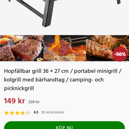
-
56
%
Hopfällbar grill 36 × 27 cm / portabel minigrill /
kolgrill med bärhandtag / camping- och
picknickgrill
149 kr
Nuvarande pris
:
149 kr
Tidigare pris
:
339 kr
339 kr
4.3
39 recensioner
KÖP NU