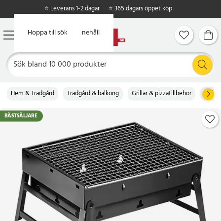
⭐ Leverans 1-2 dagar
⭐ 365 dagars öppet köp
Hoppa till huvudinnehåll
Hoppa till sök
Hem & Trädgård
Trädgård & balkong
Grillar & pizzatillbehör
Grillar
BÄSTSÄLJARE