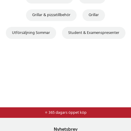
Grillar & pizzatillbehör
Grillar
Utförsäljning Sommar
Student & Examenspresenter
⭐ 365 dagars öppet köp
⭐
Frakt 49kr *
Nyhetsbrev