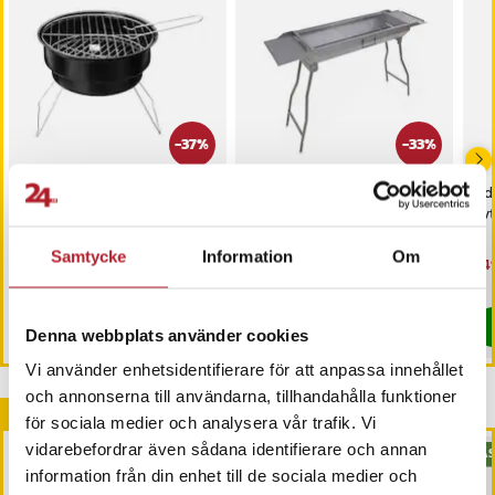
-
37
%
-
33
%
Liten & Kraftfull Portabel
Vikbar kolgrill /
Adl
Grill – Perfekt för
hopfällbar campinggrill /
av
Picknick & Camping!
portabel utomhusgrill / grill
med sidoplattor
Samtycke
Information
Om
Nuvarande pris
269 kr
:
Nuvarande pris
599 kr
:
Nu
349
429 kr
899 kr
269 kr
Tidigare pris
:
429 kr
599 kr
Tidigare pris
:
899 kr
349
I lager, levereras inom 1-2 vardagar
Kommer i lager 2026-11-06
Köp
Köp
Denna webbplats använder cookies
Vi använder enhetsidentifierare för att anpassa innehållet
och annonserna till användarna, tillhandahålla funktioner
Andra köpte också
för sociala medier och analysera vår trafik. Vi
vidarebefordrar även sådana identifierare och annan
BÄS
information från din enhet till de sociala medier och