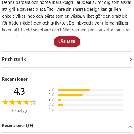
Denna bärbara och hopfällbara kolgrill är idealisk för dig som älskar
att grilla oavsett plats. Tack vare sin smarta design kan grillen
enkelt vikas ihop och bäras som en väska, vilket gör den praktisk
för både trädgården och utflykter. De inbyggda ventilerna hjälper
kolen att ta eld snabbare och håller värmen jämn, vilket garanterar
en smidig grillupplevelse.
LÄS MER
Robust och lätt att använda
Prishistorik
Tillverkad av slitstarkt järn är grillen både robust och hållbar,
samtidigt som den är lätt nog att enkelt bära med sig. Den enkla
hopfällbara konstruktionen gör den redo att användas på bara
Recensioner
några sekunder.
4.3
5
☆
4
☆
Kompakt men rymlig
3
☆
2
☆
1
☆
39 betyg
Trots sin lilla storlek erbjuder grillen tillräckligt med utrymme för
att laga mat till mindre sällskap. Perfekt för picknick, camping eller
Recensioner (39)
en mysig kväll hemma. Denna grill är perfekt för dig som söker en