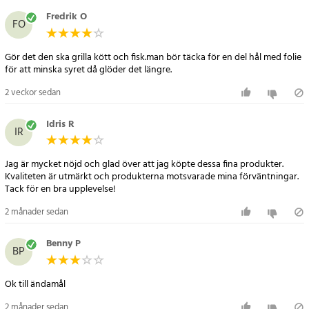
enkel och praktisk lösning för att kunna njuta av grillning var som
helst. Kompakt, lätt och funktionell – en pålitlig följeslagare för
Fredrik O
FO
dina äventyr!
Gör det den ska grilla kött och fisk.man bör täcka för en del hål med folie
Specifikation
för att minska syret då glöder det längre.
- Material: Järn
2 veckor sedan
- Mått: ca 36 x 27 x 6 cm
- Vikt: ca 1,3 kg
Idris R
- Typ: Kolgrill
IR
- Funktion: Hopfällbar med bärhandtag
Jag är mycket nöjd och glad över att jag köpte dessa fina produkter.
Artikelnummer
:
91173
Kvaliteten är utmärkt och produkterna motsvarade mina förväntningar.
Tack för en bra upplevelse!
2 månader sedan
Benny P
BP
Ok till ändamål
2 månader sedan