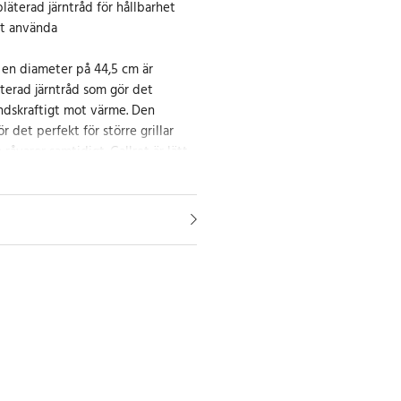
pläterad järntråd för hållbarhet
tt använda
d en diameter på 44,5 cm är
läterad järntråd som gör det
åndskraftigt mot värme. Den
r det perfekt för större grillar
a råvaror samtidigt. Gallret är lätt
kelt placeras eller flyttas vid
 för grillkvällar
 men lätta konstruktion är detta
gt redskap för både kol- och
 att tillaga kött, grönsaker eller
at.