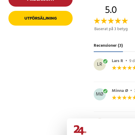
- Material: Elektropl
5.0
- Diameter: 44,5 cm
- Användning: Grill
UTFÖRSÄLJNING
Artikelnummer
:
12381
Baserat på 3 betyg
Recensioner (3)
Lars R
•
9 
LR
Minna Ø
•
MØ
Inger L
•
4 
IL