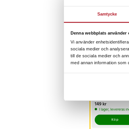
Samtycke
Andra köpte o
Denna webbplats använder 
Vi använder enhetsidentifierar
sociala medier och analysera 
till de sociala medier och a
med annan information som du 
Skorstenständare
för grillen med
trähandtag
Pris
149 kr
:
149 kr
I lager, levereras 
Köp