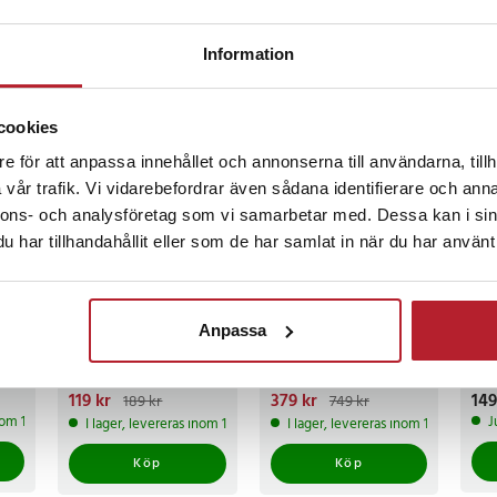
Information
ckså
cookies
e för att anpassa innehållet och annonserna till användarna, tillh
vår trafik. Vi vidarebefordrar även sådana identifierare och anna
nnons- och analysföretag som vi samarbetar med. Dessa kan i sin
har tillhandahållit eller som de har samlat in när du har använt 
-
37
%
-
49
%
100-pack
Grillnät i rostfritt
Dric
Anpassa
Bakplåtspapper
stål 330mm
pac
Airfryer 20cm -
400 
Medium
och
Nuvarande pris
119 kr
:
Nuvarande pris
379 kr
:
Pri
149
189 kr
749 kr
dis
119 kr
Tidigare pris
:
379 kr
Tidigare pris
:
inom 1-2 vardagar
J
I lager, levereras inom 1-2 vardagar
I lager, levereras inom 1-2 vardagar
189 kr
749 kr
Köp
Köp