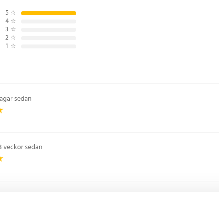
äterad järntråd
5
☆
4
☆
3
☆
2
☆
6
1
☆
dagar sedan
3 veckor sedan
månader sedan