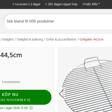
⭐ Leverans 1-2 dagar
⭐ 365 dagars öppet köp
⭐
Frakt 49kr *
 Trädgård
Trädgård & balkong
Grillar & pizzatillbehör
Grillgaller 44,5cm
r 44,5cm
3 recensioner
KÖP NU
CKAS
NOVEMBER 6
)
r i lager 2026-11-06