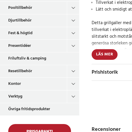
Tillverkat i elektro
Pooltillbehör
Lätt och smidigt a
Djurtillbehör
Detta grillgaller me
tillverkat i elektrop
Fest & högtid
slitstarkt och motst
generösa storleken gö
Presentidéer
och tillagning av fler
LÄS MER
att hantera och kan en
Friluftsliv & camping
behov.
Resetillbehör
Prishistorik
Praktiskt tillbehör
Kontor
Tack vare sin robusta
Verktyg
grillgaller ett smidi
gasolgrill. Perfekt för
Övriga fritidsprodukter
fisk med jämnt result
Specifikation
Recensioner
PRISGARANTI