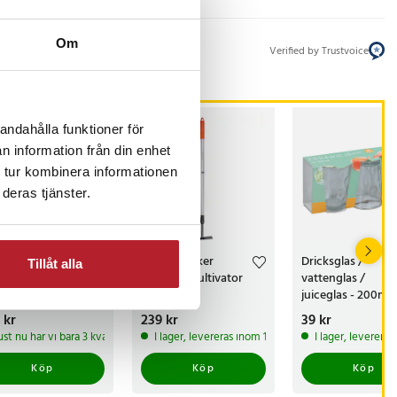
Om
Verified by Trustvoice
andahålla funktioner för
n information från din enhet
 tur kombinera informationen
deras tjänster.
ksglas plast 6-
Black+Decker
Dricksglas /
Tillåt alla
k / vattenglas
Teleskop Kultivator
vattenglas /
ml / glas för juice
med hacka
juiceglas - 200ml 
 cocktails /
pack
s
 kr
:
149 kr
Pris
239 kr
:
239 kr
Pris
39 kr
:
39 kr
kmaskinssäkra glas
ust nu har vi bara 3 kvar av denna produkt
I lager, levereras inom 1-2 vardagar
I lager, leverera
Köp
Köp
Köp