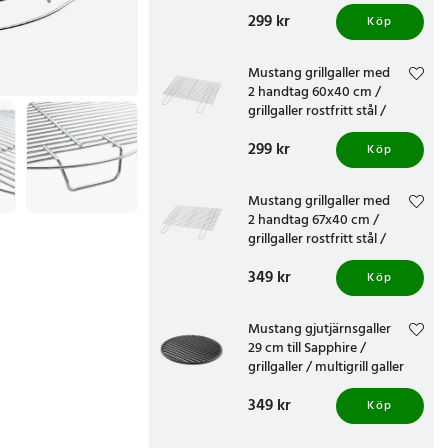
rostfritt stål
Pris
299 kr
:
299 kr
Köp
Mustang grillgaller med
2 handtag 60x40 cm /
grillgaller rostfritt stål /
grillnät stort
Pris
299 kr
:
299 kr
Köp
Mustang grillgaller med
2 handtag 67x40 cm /
grillgaller rostfritt stål /
grillnät stort
Pris
349 kr
:
349 kr
Köp
Mustang gjutjärnsgaller
29 cm till Sapphire /
grillgaller / multigrill galler
Pris
349 kr
:
349 kr
Köp