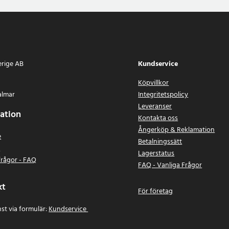
erige AB
Kundservice
Köpvillkor
almar
Integritetspolicy
Leveranser
ation
Kontakta oss
Ångerköp & Reklamation
e
Betalningssätt
n
Lagerstatus
frågor - FAQ
FAQ - Vanliga Frågor
kt
För företag
st via formulär:
Kundservice