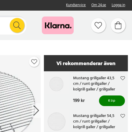
Kundservice
Om 24.se
Logga in
Vi rekommenderar även
Mustang grillgaller 43,5
cm / runt grillgaller /
kolgrill galler / grillgaller
rostfritt stål
Pris
199 kr
:
199 kr
Köp
Mustang grillgaller 54,5
cm / runt grillgaller /
kolgrill galler / grillgaller