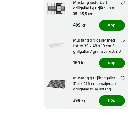
Mustang justerbart
grillgaller i gjutjärn 30 ×
35–45,5 cm
Pris
499 kr
:
499 kr
Köp
Mustang grillgaller med
fötter 30 x 48 x 10 cm /
grillgaller / grillrist i rostfritt
stål
Pris
169 kr
:
169 kr
Köp
Mustang gjutjärnsgaller
31,5 x 41,5 cm emaljerat /
grillgaller till Mustang
Nashville
Pris
399 kr
:
399 kr
Köp