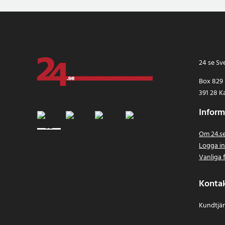
24 se Sv
Box 829
391 28 K
Inform
Om 24.s
Logga i
Vanliga 
Konta
Kundtjän