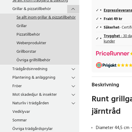
Se allt inom
trädgård & balkong
Grillar & pizzatillbehör
Expressleveran
Se allt inom
grillar & pizzatillbehör
Frakt 49 kr
Grillar
Säkerhet
- Certi
Pizzatillbehör
Trygghet
- 30 da
kunder
Weberprodukter
Grillborstar
Övriga grilltillbehör
Trädgårdsinredning
Plantering & anläggning
Beskrivning
Fröer
Mot skadedjur & insekter
Runt grillg
Naturliv i trädgården
järntråd
Vedklyvar
Sommar
Diameter 44,5 cm – 
Övriga trädgårdsprylar