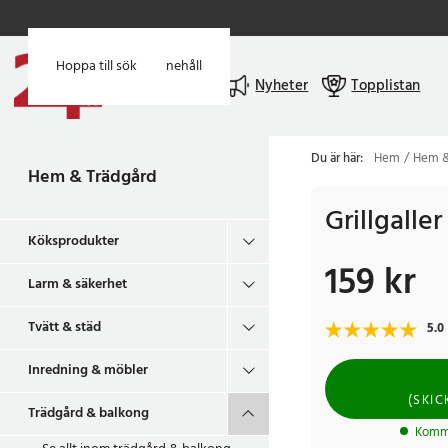
Hoppa till huvudinnehåll
Hoppa till sök
Meny
Nyheter
Topplistan
Du är här:
Hem
Hem &
Hem & Trädgård
Grillgalle
Köksprodukter
159 kr
Pris
:
159 kr
Larm & säkerhet
Tvätt & städ
5.0
Inredning & möbler
(
SKI
Trädgård & balkong
Komme