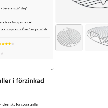
s
- Leverans på 1 dag*
fierade av Trygg e-handel
gars prisgaranti - Över 1 miljon nöjda
aller i förzinkad
idealiskt för stora grillar