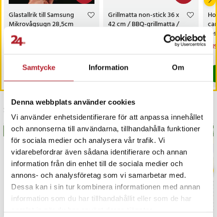
Glastallrik till Samsung
Grillmatta non-stick 36 x
Hop
Mikrovågsugn 28,5cm
42 cm / BBQ-grillmatta /
cam
grillmatta med non-stick-
res
beläggning
ba
Nuvarande pris
159 kr
:
Nuvarande pris
39 kr
:
Nu
419
209 kr
99 kr
159 kr
Tidigare pris
:
209 kr
39 kr
Tidigare pris
:
99 kr
419
I lager, levereras inom 1-2 vardagar
I lager, levereras inom 1-2 vardagar
Samtycke
Information
Om
Köp
Köp
Denna webbplats använder cookies
Senast besökta
Vi använder enhetsidentifierare för att anpassa innehållet
och annonserna till användarna, tillhandahålla funktioner
BÄSTSÄLJARE
BÄS
för sociala medier och analysera vår trafik. Vi
vidarebefordrar även sådana identifierare och annan
information från din enhet till de sociala medier och
annons- och analysföretag som vi samarbetar med.
Dessa kan i sin tur kombinera informationen med annan
information som du har tillhandahållit eller som de har
samlat in när du har använt deras tjänster.