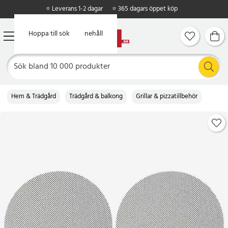
⭐ Leverans 1-2 dagar
⭐ 365 dagars öppet köp
Hoppa till huvudinnehåll
Hoppa till sök
Hem & Trädgård
Trädgård & balkong
Grillar & pizzatillbehör