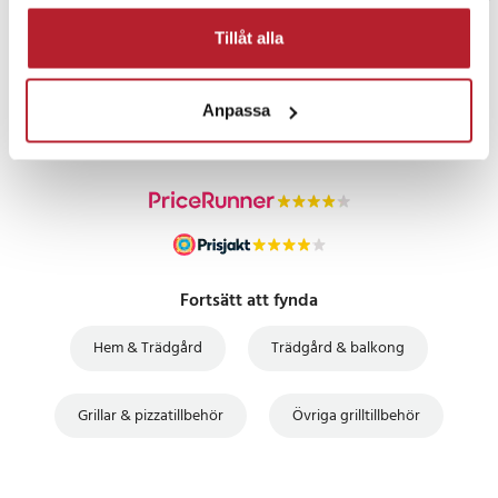
Tillåt alla
PRISGARANTI
Anpassa
UTFÖRSÄLJNING
Fortsätt att fynda
Hem & Trädgård
Trädgård & balkong
Grillar & pizzatillbehör
Övriga grilltillbehör