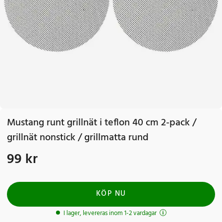
Mustang runt grillnät i teflon 40 cm 2-pack /
grillnät nonstick / grillmatta rund
99 kr
Pris
:
99 kr
KÖP NU
I lager, levereras inom 1-2 vardagar