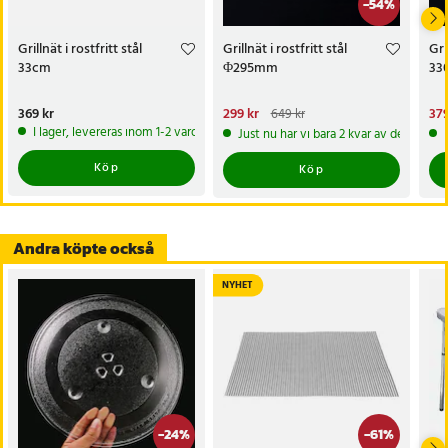
-
54
%
Specifikation
- Varumärke: Mustang
Grillnät i rostfritt stål
Grillnät i rostfritt stål
Gri
- Material: Fiberduk med PTFE-beläggning
33cm
Φ295mm
33
- Färg: Svart
- Diameter: 40 cm
Pris
369 kr
:
369 kr
Nuvarande pris
299 kr
:
Nu
379
649 kr
- Antal: 2 st
299 kr
Tidigare pris
:
649 kr
379
I lager, levereras inom 1-2 vardagar
Just nu har vi bara 2 kvar av denna pr
Artikelnummer
:
129969
Köp
Köp
Andra köpte också
NYHET
-
24
%
-
61
%