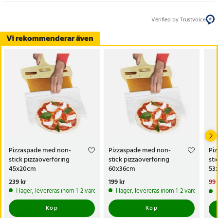
Verified by Trustvoice
Vi rekommenderar även
Pizzaspade med non-
Pizzaspade med non-
Pi
stick pizzaöverföring
stick pizzaöverföring
sti
45x20cm
60x36cm
53
Pris
239 kr
:
239 kr
Pris
199 kr
:
199 kr
Nu
99 
99 
I lager, levereras inom 1-2 vardagar
I lager, levereras inom 1-2 vardagar
Köp
Köp