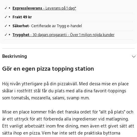
Expressleverans
- Leverans på 1 dag*
Frakt 49 kr
Säkerhet
- Certifierade av Trygg e-handel
Trygghet
- 30 dagars prisgaranti - Över 1 miljon nöjda kunder
Beskrivning
Gör en egen pizza topping station
Höj nivån ytterligare på din pizzakväll. Med dessa mise en place
skålar i rostfritt stål får du plats med alla dina favorit-toppings
som tomatsås, mozarella, salami, svamp m.m.
Mise en place kommer från det franska ordet för "allt på plats" och
är ett uttryck för att förbereda alla ingredienser vid matlagning.
Ett vanligt arbetssätt inom fine dining, men även ett givet sätt att
sätta ihop en pizza. Vem har inte sett de praktiska byttorna