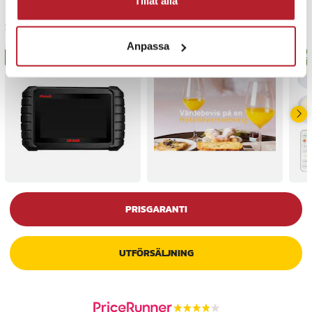
Tillåt alla
Senast besökta
Anpassa
BÄSTSÄLJARE
BÄS
PRISGARANTI
UTFÖRSÄLJNING