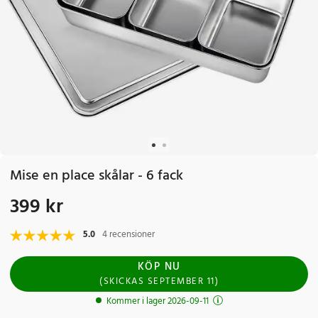
Mise en place skålar - 6 fack
399 kr
Pris
:
399 kr
5.0
4 recensioner
KÖP NU
(
SKICKAS
SEPTEMBER 11
)
Kommer i lager 2026-09-11