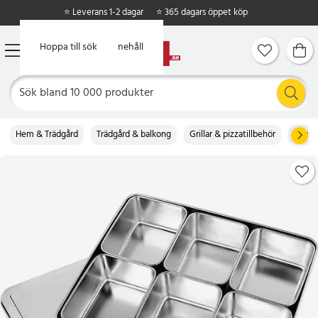
⭐ Leverans 1-2 dagar
⭐ 365 dagars öppet köp
Hoppa till huvudinnehåll
Hoppa till sök
Hem & Trädgård
Trädgård & balkong
Grillar & pizzatillbehör
Pizzat