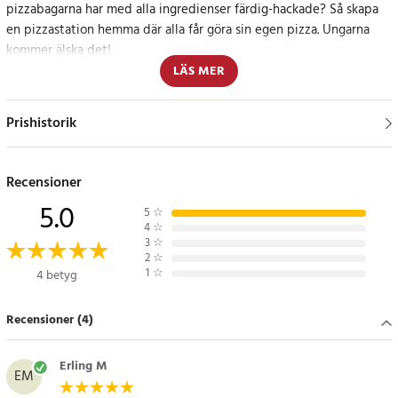
pizzabagarna har med alla ingredienser färdig-hackade? Så skapa
en pizzastation hemma där alla får göra sin egen pizza. Ungarna
kommer älska det!
LÄS MER
Förvaringslådan har ett lock för att enkelt stoppa in resterna i
kylen. Skålarna kan tas ut ur lådan och diskas för sig.
Prishistorik
Specifikation:
- Mått: 34 x 29 x 6,5 cm (L x B x H)
Recensioner
- Material: rostfritt stål
5.0
- Antal fack: 6
5
☆
4
☆
- Lock
3
☆
2
☆
Artikelnummer
:
101455
1
☆
4 betyg
Recensioner (4)
Erling M
EM