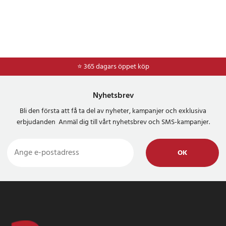
⭐ 365 dagars öppet köp
⭐
Frakt 49kr *
Nyhetsbrev
Bli den första att få ta del av nyheter, kampanjer och exklusiva
erbjudanden Anmäl dig till vårt nyhetsbrev och SMS-kampanjer.
OK