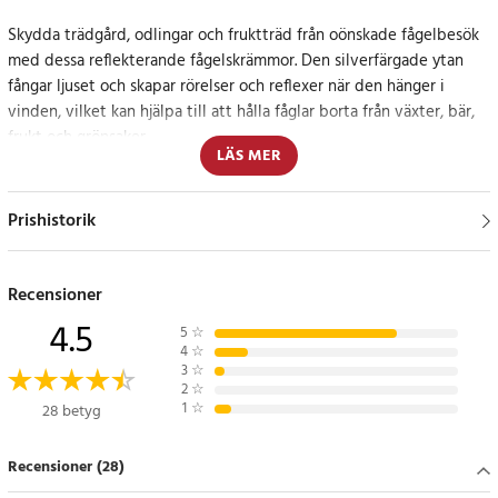
Skydda trädgård, odlingar och fruktträd från oönskade fågelbesök
med dessa reflekterande fågelskrämmor. Den silverfärgade ytan
fångar ljuset och skapar rörelser och reflexer när den hänger i
vinden, vilket kan hjälpa till att hålla fåglar borta från växter, bär,
frukt och grönsaker.
LÄS MER
Varje fågelskrämma är cirka 40 cm lång och levereras med snöre för
enkel upphängning. Placera dem exempelvis i träd, vid rabatter, på
Prishistorik
staket, balkong, uteplats eller i växthus där du vill skydda känsliga
växter och odlingar.
Recensioner
Praktiskt 10-pack för större områden
4.5
5
☆
4
☆
Förpackningen innehåller 10 reflekterande fågelskrämmor, vilket
3
☆
2
☆
gör det enkelt att täcka flera platser samtidigt. Det slitstarka PS-
1
☆
28 betyg
materialet gör dem lämpliga för användning utomhus under
varierande väderförhållanden.
Recensioner (28)
Specifikation