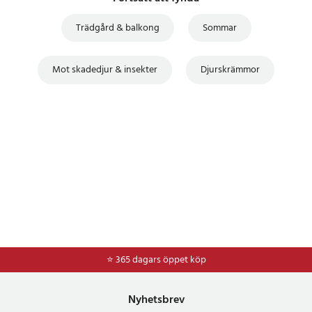
Trädgård & balkong
Sommar
Mot skadedjur & insekter
Djurskrämmor
⭐ 365 dagars öppet köp
⭐
Frakt 49kr *
Nyhetsbrev