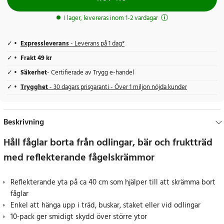
I lager, levereras inom 1-2 vardagar
Expressleverans
- Leverans på 1 dag*
Frakt 49 kr
Säkerhet
- Certifierade av Trygg e-handel
Trygghet
- 30 dagars prisgaranti - Över 1 miljon nöjda kunder
Beskrivning
Håll fåglar borta från odlingar, bär och fruktträd
med reflekterande fågelskrämmor
Reflekterande yta på ca 40 cm som hjälper till att skrämma bort
fåglar
Enkel att hänga upp i träd, buskar, staket eller vid odlingar
10-pack ger smidigt skydd över större ytor