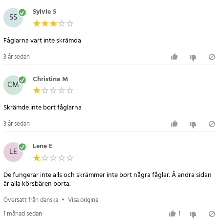
- Storlek: ca 40 cm
Sylvie S
SS
- Antal: 10 st
- Material: PS
Fåglarna vart inte skrämda
- Färg: silver
- Upphängning: snöre medföljer
3 år sedan
Artikelnummer
:
102254
Christina M
CM
3 år sedan
Lene E
LE
De fungerar inte alls och skrämmer inte bort några fåglar. Å andra sidan
är alla körsbären borta.
Översatt från danska
•
Visa original
1 månad sedan
1