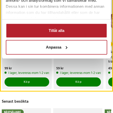
annons- och analysföretag som vi samarbetar med.
Dessa kan i sin tur kombinera informationen med annan
information som du har tillhandahållit eller som de har
samlat in när du har använt deras tjänster.
Tillåt alla
Anpassa
Fågelskrämma -
Tarmo Fågelskrämma -
Få
Reflekterande snurra
Uggla med bjällror
få
tr
sig
Pris
99 kr
:
99 kr
Pris
59 kr
:
59 kr
Pri
49 
I lager, levereras inom 1-2 vardagar
I lager, levereras inom 1-2 vardagar
Köp
Köp
Senast besökta
BÄSTSÄLJARE
BÄS