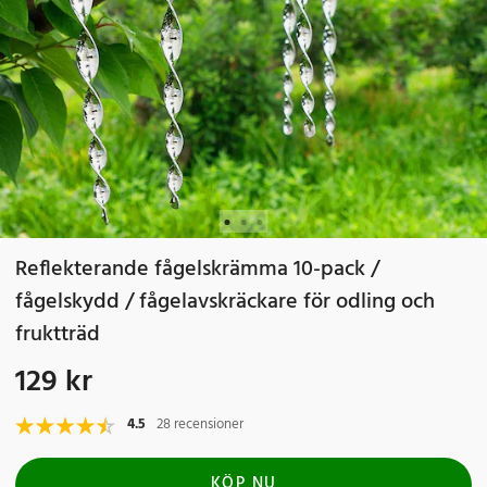
Reflekterande fågelskrämma 10-pack /
fågelskydd / fågelavskräckare för odling och
fruktträd
129 kr
Pris
:
129 kr
4.5
28 recensioner
KÖP NU