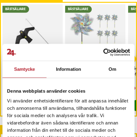
BÄSTSÄLJARE
BÄSTSÄLJARE
BÄS
-
58
%
Fågelskrämma - stor
Fågelskrämma Snurra 10-
Få
Samtycke
Information
Om
fågel
pack
re
Nuvarande pris
229 kr
:
Pris
199 kr
:
199 kr
Nu
69 
549 kr
Denna webbplats använder cookies
229 kr
Tidigare pris
:
549 kr
69 
I lager, levereras inom 1-2 vardagar
I lager, levereras inom 1-2 vardagar
Vi använder enhetsidentifierare för att anpassa innehållet
Köp
Köp
och annonserna till användarna, tillhandahålla funktioner
för sociala medier och analysera vår trafik. Vi
vidarebefordrar även sådana identifierare och annan
Andra köpte också
information från din enhet till de sociala medier och