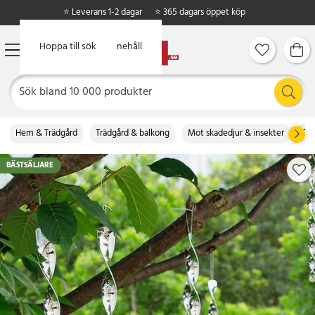
⭐ Leverans 1-2 dagar
⭐ 365 dagars öppet köp
Hoppa till huvudinnehåll
Hoppa till sök
Hem & Trädgård
Trädgård & balkong
Mot skadedjur & insekter
Dj
BÄSTSÄLJARE