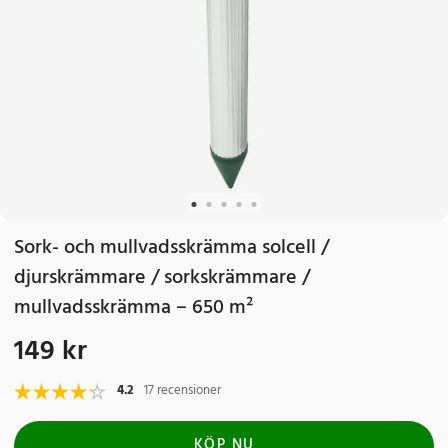
Sork- och mullvadsskrämma solcell /
djurskrämmare / sorkskrämmare /
mullvadsskrämma – 650 m²
149 kr
Pris
:
149 kr
4.2
17 recensioner
KÖP NU