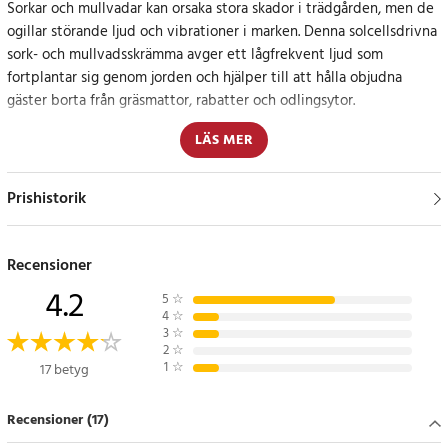
Sorkar och mullvadar kan orsaka stora skador i trädgården, men de
ogillar störande ljud och vibrationer i marken. Denna solcellsdrivna
sork- och mullvadsskrämma avger ett lågfrekvent ljud som
fortplantar sig genom jorden och hjälper till att hålla objudna
gäster borta från gräsmattor, rabatter och odlingsytor.
LÄS MER
Solcellsdriven mullvadsskrämma med enkel placering
Placera skrämman på en öppen yta med god tillgång till solljus och
Prishistorik
kompakt jord runt omkring för bästa effekt. Gräv ner staven och
packa jorden ordentligt runt enheten så att ljudvågorna kan
spridas effektivt. Räckvidden påverkas av jordtyp, densitet och
Recensioner
placering, och i vissa trädgårdar kan fler än en skrämma behövas
4.2
5
☆
för önskat resultat. Eftersom enheten drivs av solenergi slipper du
4
☆
dra sladdar eller byta batterier.
3
☆
2
☆
1
☆
17 betyg
Specifikationer
- Produkttyp: Sork- och mullvadsskrämma
Recensioner (17)
- Drift: Solcellsdriven
- Användning: Utomhus