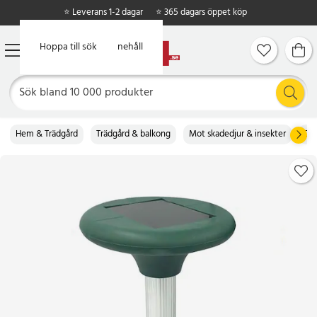
⭐ Leverans 1-2 dagar
⭐ 365 dagars öppet köp
Hoppa till huvudinnehåll
Hoppa till sök
Hem & Trädgård
Trädgård & balkong
Mot skadedjur & insekter
Dj