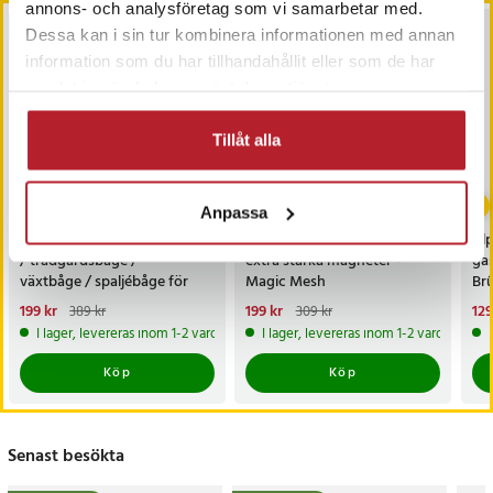
annons- och analysföretag som vi samarbetar med.
BÄSTSÄLJARE
BÄSTSÄLJARE
Dessa kan i sin tur kombinera informationen med annan
information som du har tillhandahållit eller som de har
samlat in när du har använt deras tjänster.
Tillåt alla
-
49
%
-
36
%
Anpassa
Rosenbåge 240 x 140 cm
Vit myggnätsdörr med
Alp
/ trädgårdsbåge /
extra starka magneter -
ga
växtbåge / spaljébåge för
Magic Mesh
Br
klätterväxter och rosor
Nuvarande pris
199 kr
:
Nuvarande pris
199 kr
:
Nu
129
389 kr
309 kr
199 kr
Tidigare pris
:
389 kr
199 kr
Tidigare pris
:
309 kr
129
I lager, levereras inom 1-2 vardagar
I lager, levereras inom 1-2 vardagar
Köp
Köp
Senast besökta