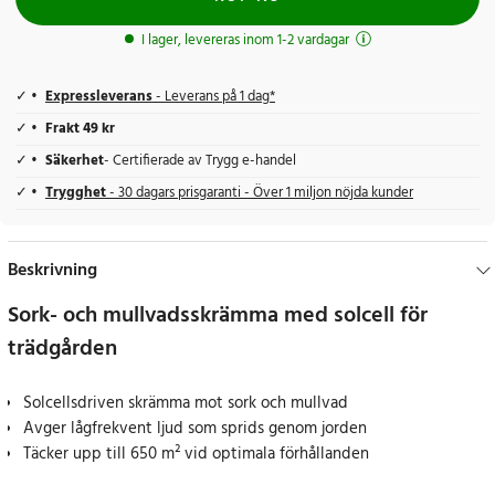
I lager, levereras inom 1-2 vardagar
Expressleverans
- Leverans på 1 dag*
Frakt 49 kr
Säkerhet
- Certifierade av Trygg e-handel
Trygghet
- 30 dagars prisgaranti - Över 1 miljon nöjda kunder
Beskrivning
Sork- och mullvadsskrämma med solcell för
trädgården
Solcellsdriven skrämma mot sork och mullvad
Avger lågfrekvent ljud som sprids genom jorden
Täcker upp till 650 m² vid optimala förhållanden