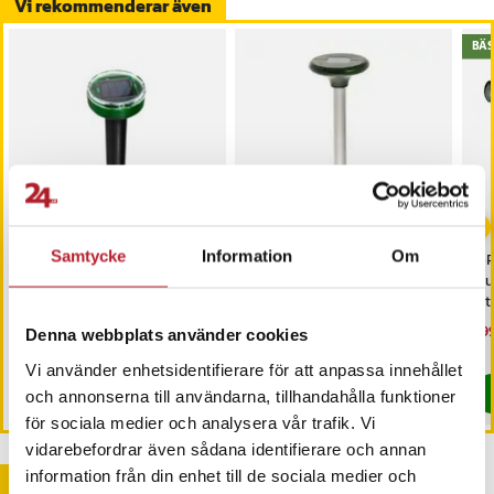
Vi rekommenderar även
BÄS
-
20
%
Samtycke
Information
Om
Solcellsdriven
Solcellsdriven
2-P
mullvadsskrämma -
skadedjursskrämmare
dj
sorkskrämma /
för trädgård
ult
gnagarskrämma /
Nuvarande pris
119 kr
:
Pris
189 kr
:
189 kr
Nu
399
149 kr
Denna webbplats använder cookies
djurskrämma för trädgård
119 kr
Tidigare pris
:
149 kr
399
I lager, levereras inom 1-2 vardagar
I lager, levereras inom 1-2 vardagar
Vi använder enhetsidentifierare för att anpassa innehållet
Köp
Köp
och annonserna till användarna, tillhandahålla funktioner
för sociala medier och analysera vår trafik. Vi
vidarebefordrar även sådana identifierare och annan
information från din enhet till de sociala medier och
Andra köpte också