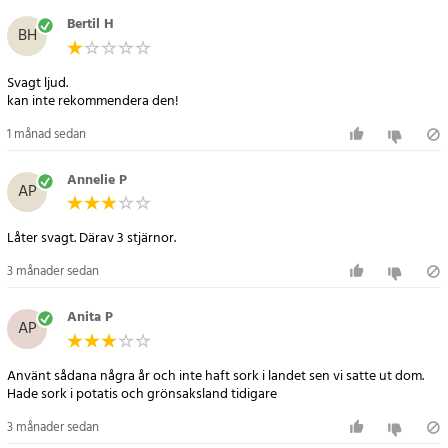
- Funktion: Lågfrekvent ljud som sprids genom jorden
Bertil H
BH
- Räckvidd: Upp till 650 m² vid optimala förhållanden
- Frekvens: 400–1000 Hz
Svagt ljud.
- Solpanel: 7 x 8 cm, 2 V, 60 mA
kan inte rekommendera den!
- Mått: 15 x 15 x 32 cm
1 månad sedan
Artikelnummer
:
103594
Annelie P
AP
Låter svagt. Därav 3 stjärnor.
3 månader sedan
Anita P
AP
Använt sådana några år och inte haft sork i landet sen vi satte ut dom.
Hade sork i potatis och grönsaksland tidigare
3 månader sedan