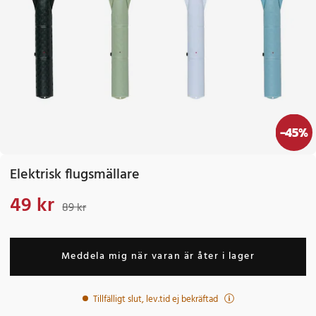
-
45
%
Elektrisk flugsmällare
49 kr
Nuvarande pris
:
49 kr
Tidigare pris
:
89 kr
89 kr
Meddela mig när varan är åter i lager
Tillfälligt slut, lev.tid ej bekräftad