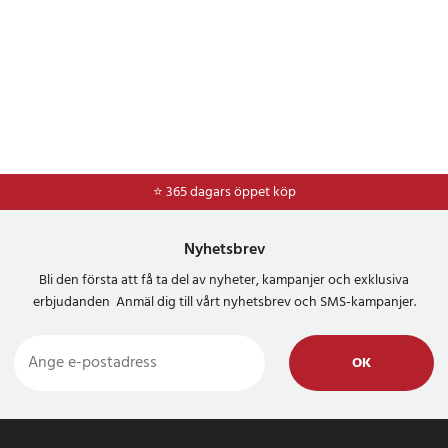
⭐ 365 dagars öppet köp
⭐
Frakt 49kr *
Nyhetsbrev
Bli den första att få ta del av nyheter, kampanjer och exklusiva
erbjudanden Anmäl dig till vårt nyhetsbrev och SMS-kampanjer.
OK