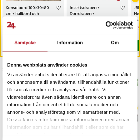
Konsolbord 100×30×80
Insektsdraperi /
JBL
cm / hallbord och
Dörrdraperi /
He
sidobord i industriell stil med
Dörrförhänge - 90x210cm
Sva
två lådor – Trä/svart
Pris
999 kr
:
999 kr
Nuvarande pris
149 kr
:
Nu
179
229 kr
149 kr
Tidigare pris
:
229 kr
179
Kommer i lager 2026-08-14
I lager, levereras inom 1-2 vardagar
Samtycke
Information
Om
Köp
Köp
Denna webbplats använder cookies
Senast besökta
Vi använder enhetsidentifierare för att anpassa innehållet
och annonserna till användarna, tillhandahålla funktioner
BÄSTSÄLJARE
BÄS
för sociala medier och analysera vår trafik. Vi
vidarebefordrar även sådana identifierare och annan
information från din enhet till de sociala medier och
annons- och analysföretag som vi samarbetar med.
Dessa kan i sin tur kombinera informationen med annan
information som du har tillhandahållit eller som de har
samlat in när du har använt deras tjänster.