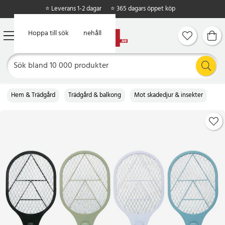
⭐ Leverans 1-2 dagar
⭐ 365 dagars öppet köp
Hoppa till huvudinnehåll
Hoppa till sök
Hem & Trädgård
Trädgård & balkong
Mot skadedjur & insekter