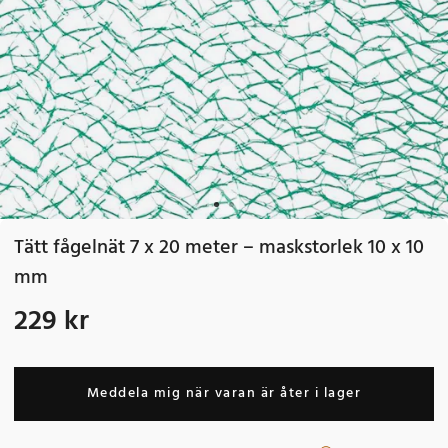
Tätt fågelnät 7 x 20 meter – maskstorlek 10 x 10
mm
229 kr
Pris
:
229 kr
Meddela mig när varan är åter i lager