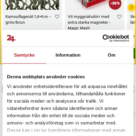
-
36
%
Kamouflagenät 1,4×6 m –
Vit myggnätsdörr med
Sko
grön/brun
extra starka magneter -
län
Magic Mesh
Pris
499 kr
:
499 kr
Nuvarande pris
199 kr
:
Nu
29 
309 kr
199 kr
Tidigare pris
:
309 kr
29 
I lager, levereras inom 1-2 vardagar
I lager, levereras inom 1-2 vardagar
Köp
Köp
Samtycke
Information
Om
Senast besökta
Denna webbplats använder cookies
Vi använder enhetsidentifierare för att anpassa innehållet
BÄSTSÄLJARE
BÄS
och annonserna till användarna, tillhandahålla funktioner
för sociala medier och analysera vår trafik. Vi
vidarebefordrar även sådana identifierare och annan
information från din enhet till de sociala medier och
annons- och analysföretag som vi samarbetar med.
Dessa kan i sin tur kombinera informationen med annan