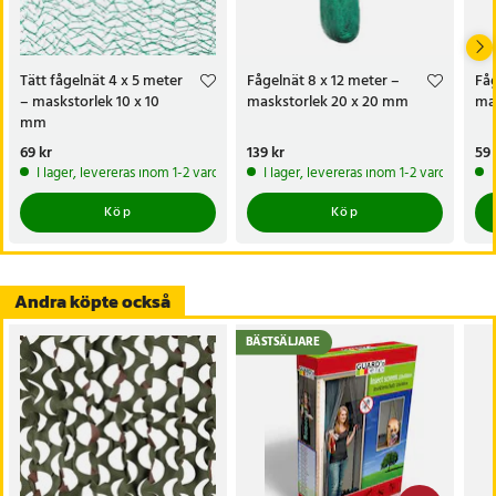
- Material: polyeten (PE)
- Användning: för skydd av bärbuskar, fruktträd och odlingar
- Montering: direkt på växt eller runt stödstruktur
Tätt fågelnät 4 x 5 meter
Fågelnät 8 x 12 meter –
Fåg
– maskstorlek 10 x 10
maskstorlek 20 x 20 mm
ma
Artikelnummer
:
122187
mm
Pris
69 kr
:
69 kr
Pris
139 kr
:
139 kr
Pri
59 
I lager, levereras inom 1-2 vardagar
I lager, levereras inom 1-2 vardagar
Köp
Köp
Andra köpte också
BÄSTSÄLJARE