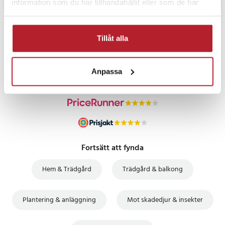
information som du har tillhandahållit eller som de har
samlat in när du har använt deras tjänster.
PRISGARANTI
Tillåt alla
UTFÖRSÄLJNING
Anpassa
Fortsätt att fynda
Hem & Trädgård
Trädgård & balkong
Plantering & anläggning
Mot skadedjur & insekter