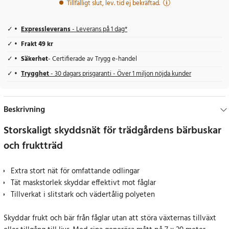
Tillfälligt slut, lev. tid ej bekräftad.
Expressleverans
- Leverans på 1 dag*
Frakt 49 kr
Säkerhet
- Certifierade av Trygg e-handel
Trygghet
- 30 dagars prisgaranti - Över 1 miljon nöjda kunder
Beskrivning
Storskaligt skyddsnät för trädgårdens bärbuskar
och fruktträd
Extra stort nät för omfattande odlingar
Tät maskstorlek skyddar effektivt mot fåglar
Tillverkat i slitstark och vädertålig polyeten
Skyddar frukt och bär från fåglar utan att störa växternas tillväxt