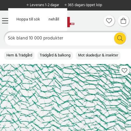
⭐ Leverans 1-2 dagar
⭐ 365 dagars öppet köp
Hoppa till huvudinnehåll
Hoppa till sök
Hem & Trädgård
Trädgård & balkong
Mot skadedjur & insekter