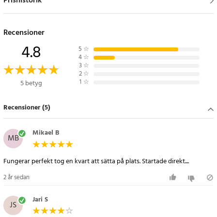
Prishistorik
Recensioner
4.8
5
☆
4
☆
3
☆
2
☆
1
☆
5 betyg
Recensioner (5)
Mikael B
MB
Fungerar perfekt tog en kvart att sätta på plats. Startade direkt....
2 år sedan
Jari S
JS