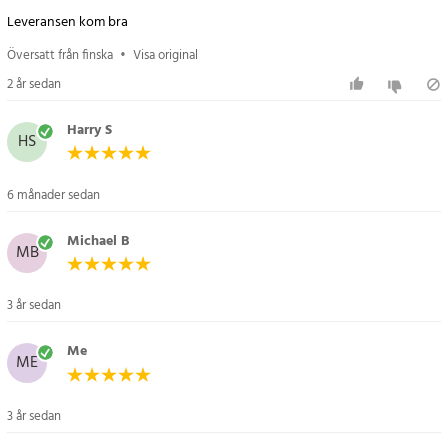
Leveransen kom bra
Översatt från finska
•
Visa original
2 år sedan
Harry S
HS
6 månader sedan
Michael B
MB
3 år sedan
Me
ME
3 år sedan