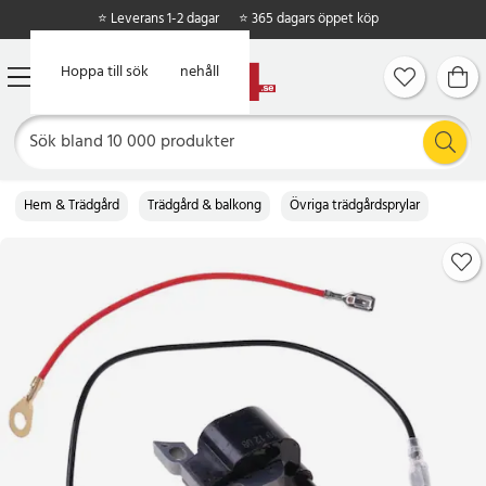
⭐ Leverans 1-2 dagar
⭐ 365 dagars öppet köp
Hoppa till huvudinnehåll
Hoppa till sök
Hem & Trädgård
Trädgård & balkong
Övriga trädgårdsprylar