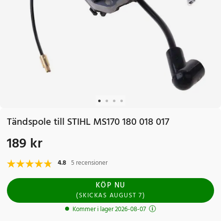
Tändspole till STIHL MS170 180 018 017
189 kr
Pris
:
189 kr
4.8
5 recensioner
KÖP NU
(
SKICKAS
AUGUST 7
)
Kommer i lager 2026-08-07