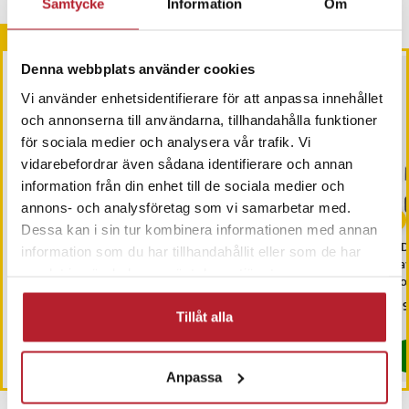
Samtycke
Information
Om
Andra köpte också
Denna webbplats använder cookies
Vi använder enhetsidentifierare för att anpassa innehållet
och annonserna till användarna, tillhandahålla funktioner
för sociala medier och analysera vår trafik. Vi
vidarebefordrar även sådana identifierare och annan
information från din enhet till de sociala medier och
annons- och analysföretag som vi samarbetar med.
Dessa kan i sin tur kombinera informationen med annan
SATA Förlängningskabel
Micro-USB till USB-C-
ODB
information som du har tillhandahållit eller som de har
Ström 30cm
kabel för DJI Mavic Pro &
Kaw
samlat in när du har använt deras tjänster.
Spark fjärrkontroll – 30 cm
Ho
Pris
39 kr
:
39 kr
Pris
79 kr
:
79 kr
Pri
139
Tillåt alla
I lager, levereras inom 1-2 vardagar
I lager, levereras inom 1-2 vardagar
Köp
Köp
Anpassa