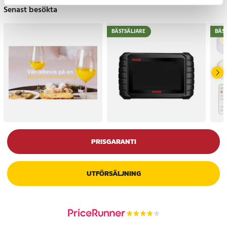
Senast besökta
BÄSTSÄLJARE
BÄS
PRISGARANTI
UTFÖRSÄLJNING