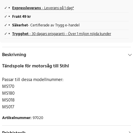
Expressleverans
- Leverans på 1 dag*
Frakt 49 kr
Säkerhet
- Certifierade av Trygg e-handel
Trygghet
- 30 dagars prisgaranti - Över 1 miljon nöjda kunder
Beskrivning
Tändspole för motorsåg till Stihl
Passar till dessa modellnummer:
MS170
MS180
MS018
MS017
Artikelnummer
:
97020