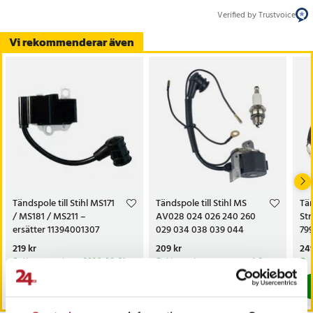
Verified by Trustvoice
Vi rekommenderar även
Tändspole till Stihl MS171
Tändspole till Stihl MS
Tän
/ MS181 / MS211 –
AV028 024 026 240 260
St
ersätter 11394001307
029 034 038 039 044
79
Pris
219 kr
:
219 kr
Pris
209 kr
:
209 kr
Pri
249
Kommer i lager 2026-08-21
I lager, levereras inom 1-2 vardagar
Köp
Köp