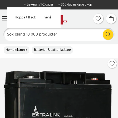
⭐ Leverans 1-2 dagar
⭐ 365 dagars öppet köp
Hoppa till huvudinnehåll
Hoppa till sök
Hemelektronik
Batterier & batteriladdare