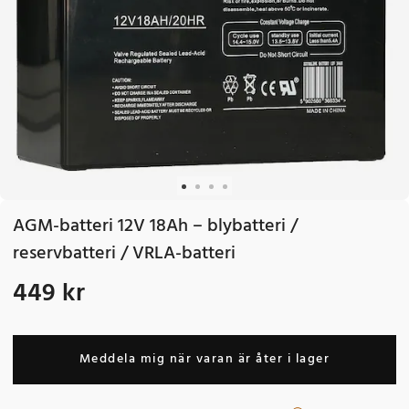
AGM-batteri 12V 18Ah – blybatteri /
reservbatteri / VRLA-batteri
449 kr
Pris
:
449 kr
Meddela mig när varan är åter i lager