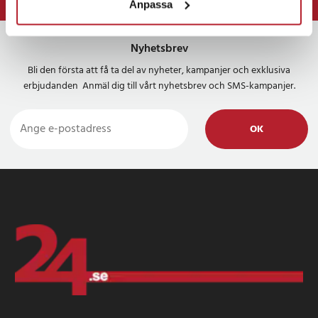
Anpassa
⭐ 365 dagars öppet köp
Nyhetsbrev
Bli den första att få ta del av nyheter, kampanjer och exklusiva
erbjudanden Anmäl dig till vårt nyhetsbrev och SMS-kampanjer.
OK