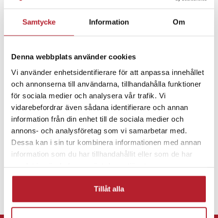
- Batteriteknik: Slutna blybatterier (VRLA)
- Batterityp: AGM
Samtycke
Information
Om
- Batterispänning: 13,5 V
Fortsätt att fynda
- Batterikapacitet: 18 Ah
- Batterikapacitet (mAh): 18 000 mAh
Denna webbplats använder cookies
Batterier & batteriladdare
AGM batterier
- Hot-swap: Ja
Vi använder enhetsidentifierare för att anpassa innehållet
- ADR-klassificering: UN 2800
och annonserna till användarna, tillhandahålla funktioner
Hemelektronik
Artikelnummer
:
129803
för sociala medier och analysera vår trafik. Vi
vidarebefordrar även sådana identifierare och annan
information från din enhet till de sociala medier och
annons- och analysföretag som vi samarbetar med.
Dessa kan i sin tur kombinera informationen med annan
information som du har tillhandahållit eller som de har
samlat in när du har använt deras tjänster.
Tillåt alla