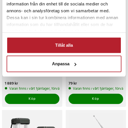
information från din enhet till de sociala medier och
annons- och analysföretag som vi samarbetar med.
Dessa kan i sin tur kombinera informationen med annan
information som du har tillhandahållit eller som de har
samlat in när du har använt deras tjänster.
Tillåt alla
Samsung Galaxy Tab A11
4smarts 2-i-1 kapacitiv
Anpassa
WiFi X130 64GB Gray EU
penna och kulspetspenna
Pris
1 889 kr
:
1 889 kr
Pris
79 kr
:
79 kr
Varan finns i vårt fjärrlager, förväntas skickas inom 5-7 arbetsdagar
Varan finns i vårt fjärrlager, förvän
Köp
Köp