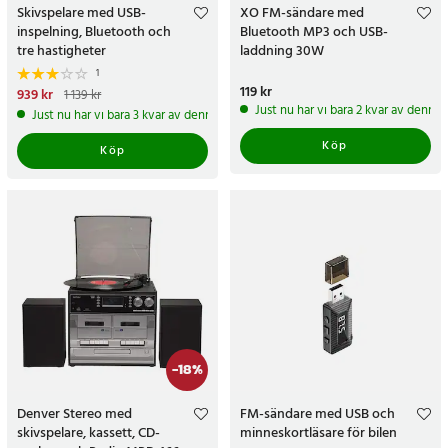
Skivspelare med USB-
XO FM-sändare med
inspelning, Bluetooth och
Bluetooth MP3 och USB-
tre hastigheter
laddning 30W
1
Pris
119 kr
:
119 kr
Nuvarande pris
939 kr
:
939 kr
Tidigare
1 139 kr
pris
:
1 139 kr
Just nu har vi bara 2 kvar av denna
Just nu har vi bara 3 kvar av denna produkt
Köp
Köp
-
18
%
Denver Stereo med
FM-sändare med USB och
skivspelare, kassett, CD-
minneskortläsare för bilen