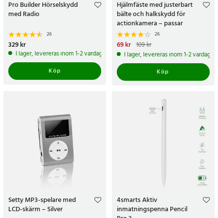
Pro Builder Hörselskydd
Hjälmfäste med justerbart
med Radio
bälte och halkskydd för
actionkamera – passar
hakskydd
26
26
Pris
329 kr
:
329 kr
Nuvarande pris
69 kr
:
69 kr
Tidigare
109 kr
pris
:
109 kr
I lager, levereras inom 1-2 vardagar
I lager, levereras inom 1-2 vardagar
Köp
Köp
Setty MP3-spelare med
4smarts Aktiv
LCD-skärm – Silver
inmatningspenna Pencil