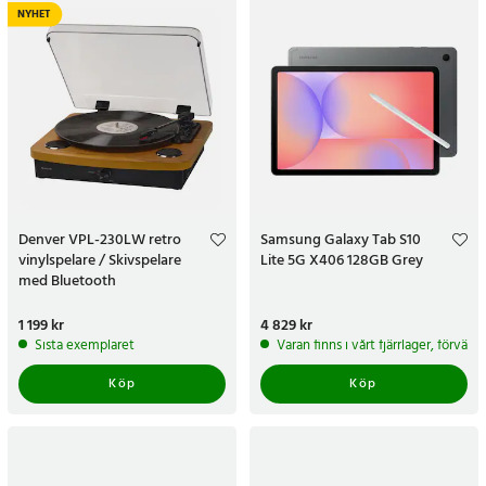
NYHET
Denver VPL-230LW retro
Samsung Galaxy Tab S10
vinylspelare / Skivspelare
Lite 5G X406 128GB Grey
med Bluetooth
Pris
1 199 kr
:
1 199 kr
Pris
4 829 kr
:
4 829 kr
Sista exemplaret
Varan finns i vårt fjärrlager, förvän
Köp
Köp