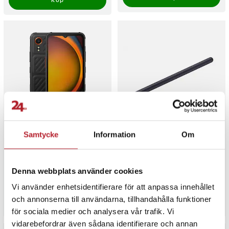
Köp
Samsung Galaxy Xcover 7
Samsung S Pen för Galaxy
Samtycke
Information
Om
G556 128GB svart Dual SIM
Tab S8
Outdoor Smartphone (EE EU)
Denna webbplats använder cookies
Pris
3 289 kr
:
3 289 kr
Pris
499 kr
:
499 kr
Varan finns i vårt fjärrlager, förväntas skickas inom 5-7 arbetsdagar
Varan finns i vårt fjärrlager, förvän
Vi använder enhetsidentifierare för att anpassa innehållet
och annonserna till användarna, tillhandahålla funktioner
Köp
Köp
för sociala medier och analysera vår trafik. Vi
vidarebefordrar även sådana identifierare och annan