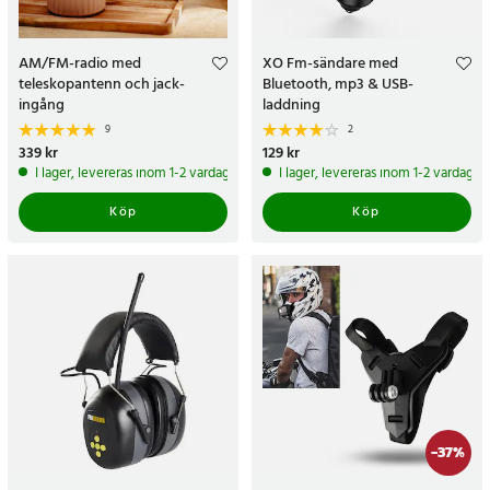
AM/FM-radio med
XO Fm-sändare med
teleskopantenn och jack-
Bluetooth, mp3 & USB-
ingång
laddning
9
2
Pris
339 kr
:
339 kr
Pris
129 kr
:
129 kr
I lager, levereras inom 1-2 vardagar
I lager, levereras inom 1-2 vardagar
Köp
Köp
-
37
%