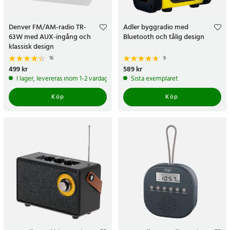
Denver FM/AM-radio TR-
Adler byggradio med
63W med AUX-ingång och
Bluetooth och tålig design
klassisk design
16
9
Pris
499 kr
:
499 kr
Pris
589 kr
:
589 kr
I lager, levereras inom 1-2 vardagar
Sista exemplaret
Köp
Köp