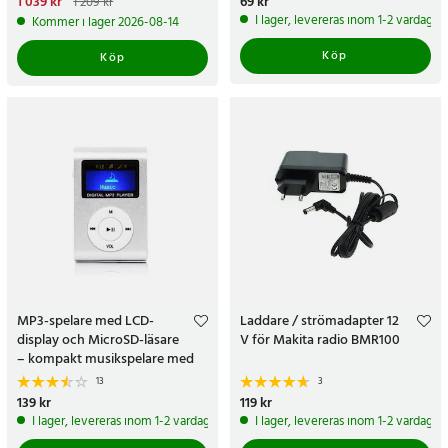
Nuvarande pris
1 039 kr
:
Pris
69 kr
:
69 kr
1 209 kr
1 039 kr
Tidigare pris
:
1 209 kr
I lager, levereras inom 1-2 vardagar
Kommer i lager 2026-08-14
Köp
Köp
MP3-spelare med LCD-
Laddare / strömadapter 12
display och MicroSD-läsare
V för Makita radio BMR100
– kompakt musikspelare med
clips och laddningsbart batteri
13
3
Pris
139 kr
:
139 kr
Pris
119 kr
:
119 kr
I lager, levereras inom 1-2 vardagar
I lager, levereras inom 1-2 vardagar