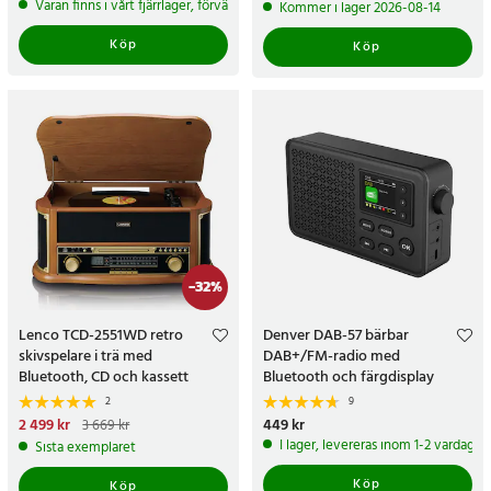
1 799 kr
Tidigare pris
:
2 499 kr
Varan finns i vårt fjärrlager, förväntas skickas inom 5-7 arbetsdagar
Kommer i lager 2026-08-14
Köp
Köp
-
32
%
Lenco TCD-2551WD retro
Denver DAB-57 bärbar
skivspelare i trä med
DAB+/FM-radio med
Bluetooth, CD och kassett
Bluetooth och färgdisplay
2
9
Nuvarande pris
2 499 kr
:
Pris
449 kr
:
449 kr
3 669 kr
2 499 kr
Tidigare pris
:
3 669 kr
I lager, levereras inom 1-2 vardagar
Sista exemplaret
Köp
Köp