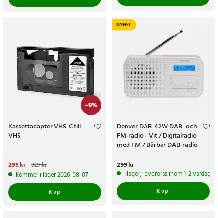
NYHET
-
9
%
Kassettadapter VHS-C till
Denver DAB-42W DAB- och
VHS
FM-radio - Vit / Digitalradio
med FM / Bärbar DAB-radio
Nuvarande pris
299 kr
:
299 kr
Tidigare
Pris
299 kr
:
299 kr
329 kr
pris
:
329 kr
I lager, levereras inom 1-2 vardagar
Kommer i lager 2026-08-07
Köp
Köp