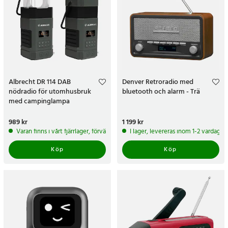
Albrecht DR 114 DAB
Denver Retroradio med
nödradio för utomhusbruk
bluetooth och alarm - Trä
med campinglampa
Pris
989 kr
:
989 kr
Pris
1 199 kr
:
1 199 kr
Varan finns i vårt fjärrlager, förväntas skickas inom 5-7 arbetsdagar
I lager, levereras inom 1-2 vardagar
Köp
Köp