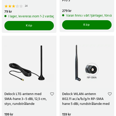
Pro 3
24
Pris
279 kr
:
279 kr
Pris
79 kr
:
79 kr
Varan finns i vårt fjärrlager, förvän
I lager, levereras inom 1-2 vardagar
Köp
Köp
Delock LTE-antenn med
Delock WLAN-antenn
SMA-hane 3–5 dBi, 12,5 cm,
802.11 ac/a/b/g/n RP-SMA
styv, rundstrålande
hane 5 dBi, rundstrålande med
kippled
Pris
199 kr
:
199 kr
Pris
159 kr
:
159 kr