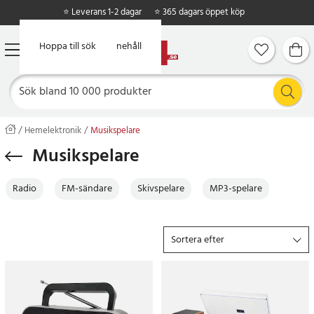
⭐ Leverans 1-2 dagar
⭐ 365 dagars öppet köp
Hoppa till huvudinnehåll
Hoppa till sök
Hemelektronik
Musikspelare
Musikspelare
Radio
FM-sändare
Skivspelare
MP3-spelare
Sortera efter