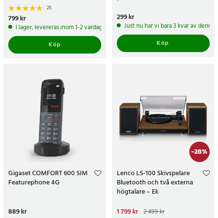
25
Pris
299 kr
:
299 kr
Pris
799 kr
:
799 kr
Just nu har vi bara 3 kvar av denna
I lager, levereras inom 1-2 vardagar
Köp
Köp
-
28
%
Gigaset COMFORT 600 SIM
Lenco LS-100 Skivspelare
Featurephone 4G
Bluetooth och två externa
högtalare – Ek
Pris
889 kr
:
889 kr
Nuvarande pris
1 799 kr
:
2 499 kr