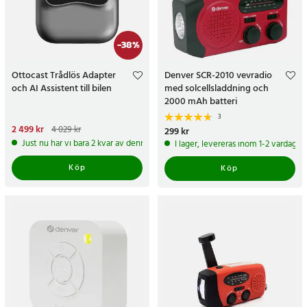
-
38
%
Ottocast Trådlös Adapter
Denver SCR-2010 vevradio
och AI Assistent till bilen
med solcellsladdning och
2000 mAh batteri
3
Nuvarande pris
2 499 kr
:
4 029 kr
Pris
299 kr
:
299 kr
2 499 kr
Tidigare pris
:
4 029 kr
Just nu har vi bara 2 kvar av denna produkt
I lager, levereras inom 1-2 vardagar
Köp
Köp