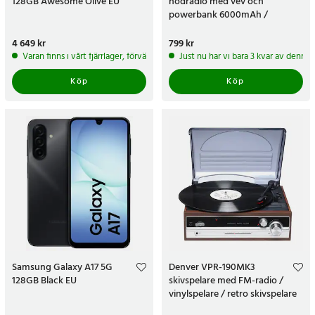
128GB Awesome Olive EU
nödradio med vev och
powerbank 6000mAh /
överlevnadsradio med SOS-
larm
Pris
4 649 kr
:
4 649 kr
Pris
799 kr
:
799 kr
Varan finns i vårt fjärrlager, förväntas skickas inom 5-7 arbetsdagar
Just nu har vi bara 3 kvar av denna
Köp
Köp
Samsung Galaxy A17 5G
Denver VPR-190MK3
128GB Black EU
skivspelare med FM-radio /
vinylspelare / retro skivspelare