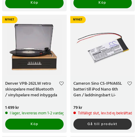
Köp
Köp
NYHET
NYHET
Denver VPB-262LW retro
Cameron Sino CS-IPNA6SL
skivspelare med Bluetooth
batteri till iPod Nano 6th
/ vinylspelare med inbyggda
Gen / laddningsbart Li-
högtalare / LP-spelare
Polymer-batteri 110 mAh
Pris
1 499 kr
:
1 499 kr
Pris
79 kr
:
79 kr
I lager, levereras inom 1-2 vardagar
Tillfälligt slut, lev.tid ej bekräftad
Köp
Gå till produkt