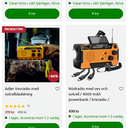
Varan finns i vårt fjärrlager, förväntas skickas inom 5-7 arbetsdagar
Varan finns i vårt fjärrlager, förvän
Köp
Köp
PRESENTTIPS
-
24
%
Adler Vevradio med
Nödradio med vev och
solcellsladdning
solcell / 4000 mAh
powerbank / krisradio /
beredskapsradio med ficklampa
13
och SOS-larm
Pris
499 kr
:
499 kr
Nuvarande pris
319 kr
:
319 kr
Tidigare
419 kr
pris
:
419 kr
I lager, levereras inom 1-2 vardagar
I lager, levereras inom 1-2 vardagar
Köp