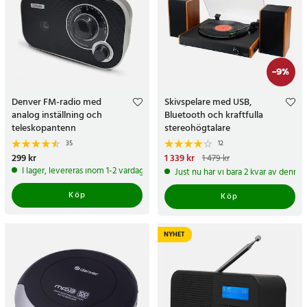
-
9
%
Denver FM-radio med
Skivspelare med USB,
analog inställning och
Bluetooth och kraftfulla
teleskopantenn
stereohögtalare
35
12
Pris
299 kr
:
299 kr
Nuvarande pris
1 339 kr
:
1 479 kr
1 339 kr
Tidigare pris
:
1 479 kr
I lager, levereras inom 1-2 vardagar
Just nu har vi bara 2 kvar av denna
Köp
Köp
NYHET