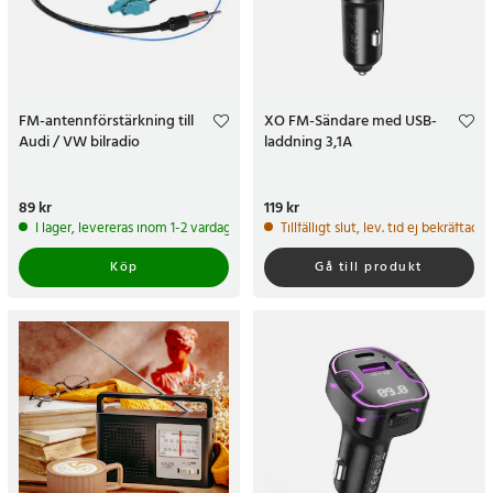
FM-antennförstärkning till
XO FM-Sändare med USB-
Audi / VW bilradio
laddning 3,1A
Pris
89 kr
:
89 kr
Pris
119 kr
:
119 kr
I lager, levereras inom 1-2 vardagar
Tillfälligt slut, lev. tid ej bekräftad.
Köp
Gå till produkt