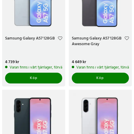
Samsung Galaxy A57 128GB
Samsung Galaxy A57 128GB
Awesome Gray
Pris
4 739 kr
:
4 739 kr
Pris
4 649 kr
:
4 649 kr
Varan finns i vårt fjärrlager, förväntas skickas inom 5-7 arbetsdagar
Varan finns i vårt fjärrlager, förvän
Köp
Köp