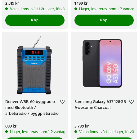
Pris
2 519 kr
:
2 519 kr
Pris
1 199 kr
:
1 199 kr
Varan finns i vårt fjärrlager, förväntas skickas inom 5-7 arbetsdagar
I lager, levereras inom 1-2 vardagar
Köp
Köp
Denver WRB-60 byggradio
Samsung Galaxy A37 128GB
med Bluetooth /
Awesome Charcoal
arbetsradio / byggplatsradio
FM
Pris
699 kr
:
699 kr
Pris
3 739 kr
:
3 739 kr
I lager, levereras inom 1-2 vardagar
Varan finns i vårt fjärrlager, förvän