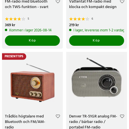
FM-radio med bluetooth
Vattentät FM-radio med
och TWS-funktion - svart
klocka och kompakt design
5
6
Pris
369 kr
:
369 kr
Pris
219 kr
:
219 kr
Kommer i lager 2026-08-14
I lager, levereras inom 1-2 vardagar
Köp
Köp
PRESENTTIPS
Trådlös högtalare med
Denver TR-51GR analog FM-
Bluetooth och FM/AM-
radio / bärbar radio /
radio
portabel FM-radio