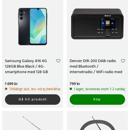
Samsung Galaxy A16 4G
Denver DIR-200 DAB-radio
128GB Blue Black / 4G-
med Bluetooth /
smartphone med 128 GB
internetradio / WiFi radio med
DAB FM
Pris
1 699 kr
:
1 699 kr
Pris
799 kr
:
799 kr
Tillfälligt slut, lev. tid ej bekräftad.
I lager, levereras inom 1-2 vardagar
Gå till produkt
Köp