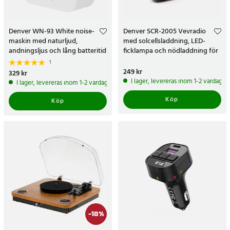
Denver WN-93 White noise-
Denver SCR-2005 Vevradio
maskin med naturljud,
med solcellsladdning, LED-
andningsljus och lång batteritid
ficklampa och nödladdning för
mobil
1
Pris
249 kr
:
249 kr
Pris
329 kr
:
329 kr
I lager, levereras inom 1-2 vardagar
I lager, levereras inom 1-2 vardagar
Köp
Köp
-
18
%