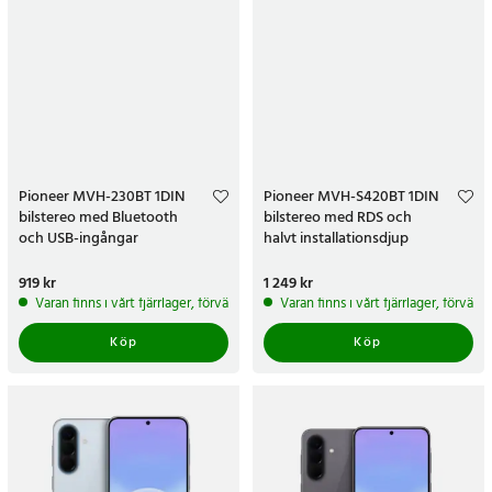
Pioneer MVH-230BT 1DIN
Pioneer MVH-S420BT 1DIN
bilstereo med Bluetooth
bilstereo med RDS och
och USB-ingångar
halvt installationsdjup
Pris
919 kr
:
919 kr
Pris
1 249 kr
:
1 249 kr
Varan finns i vårt fjärrlager, förväntas skickas inom 5-7 arbetsdagar
Varan finns i vårt fjärrlager, förvän
Köp
Köp