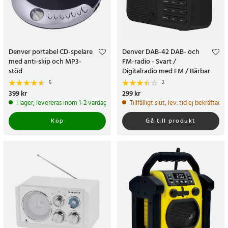
Denver portabel CD-spelare
Denver DAB-42 DAB- och
med anti-skip och MP3-
FM-radio - Svart /
stöd
Digitalradio med FM / Bärbar
DAB-radio
5
2
Pris
399 kr
:
399 kr
Pris
299 kr
:
299 kr
I lager, levereras inom 1-2 vardagar
Tillfälligt slut, lev. tid ej bekräftad.
Köp
Gå till produkt