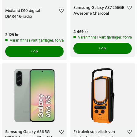
Samsung Galaxy A37 256GB
Midland D10 digital
Awesome Charcoal
DMR446-radio
Pris
4 469 kr
:
4 469 kr
Pris
2 129 kr
:
2 129 kr
Varan finns i vårt fjärrlager, förvän
Varan finns i vårt fjärrlager, förväntas skickas inom 5-7 arbetsdagar
Köp
Köp
Samsung Galaxy A56 5G
Extralink solcellsdriven