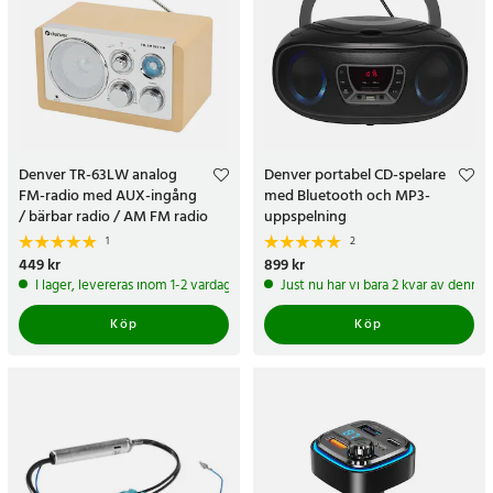
Denver TR-63LW analog
Denver portabel CD-spelare
FM-radio med AUX-ingång
med Bluetooth och MP3-
/ bärbar radio / AM FM radio
uppspelning
1
2
Pris
449 kr
:
449 kr
Pris
899 kr
:
899 kr
I lager, levereras inom 1-2 vardagar
Just nu har vi bara 2 kvar av denna
Köp
Köp