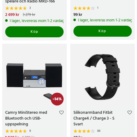
spelare och Radio MRD-166
3
1
Nuvarande pris
2 699 kr
:
Pris
99 kr
:
99 kr
3 279 kr
2 699 kr
Tidigare pris
:
3 279 kr
I lager, levereras inom 1-2 vardagar
I lager, levereras inom 1-2 vardagar
Köp
Köp
-
14
%
Camry MiniStereo med
Silikonarmband Fitbit
Bluetooth och USB-
Charge4 / Charge 3 - S
uppspelning
Svart
9
84