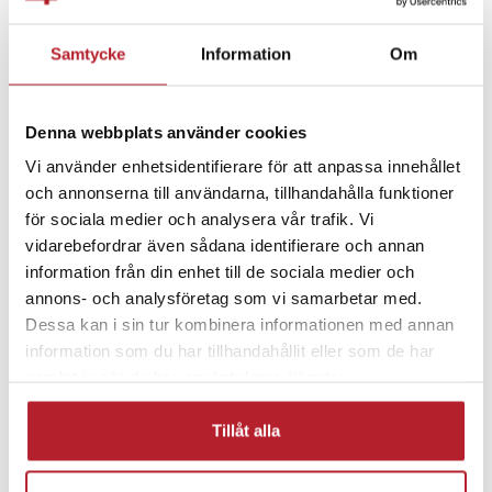
Fortsätt att fynda
Samtycke
Information
Om
Batterier & batteriladdare
Rea Övrigt
Denna webbplats använder cookies
Övriga batterier
Rea 50-99 Kronor
Vi använder enhetsidentifierare för att anpassa innehållet
och annonserna till användarna, tillhandahålla funktioner
Hemelektronik
för sociala medier och analysera vår trafik. Vi
vidarebefordrar även sådana identifierare och annan
information från din enhet till de sociala medier och
annons- och analysföretag som vi samarbetar med.
Dessa kan i sin tur kombinera informationen med annan
information som du har tillhandahållit eller som de har
samlat in när du har använt deras tjänster.
Tillåt alla