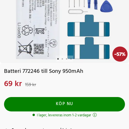
-
57
%
Batteri 772246 till Sony 950mAh
69 kr
Nuvarande pris
:
69 kr
Tidigare pris
:
159 kr
159 kr
KÖP NU
I lager, levereras inom 1-2 vardagar