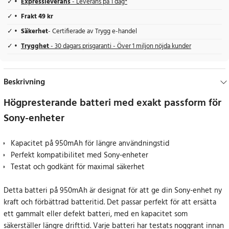
Expressleverans
- Leverans på 1 dag*
Frakt 49 kr
Säkerhet
- Certifierade av Trygg e-handel
Trygghet
- 30 dagars prisgaranti - Över 1 miljon nöjda kunder
Beskrivning
Högpresterande batteri med exakt passform för
Sony-enheter
Kapacitet på 950mAh för längre användningstid
Perfekt kompatibilitet med Sony-enheter
Testat och godkänt för maximal säkerhet
Detta batteri på 950mAh är designat för att ge din Sony-enhet ny
kraft och förbättrad batteritid. Det passar perfekt för att ersätta
ett gammalt eller defekt batteri, med en kapacitet som
säkerställer längre drifttid. Varje batteri har testats noggrant innan