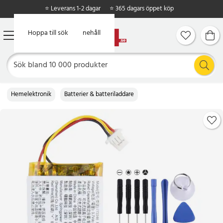
⭐ Leverans 1-2 dagar
⭐ 365 dagars öppet köp
Hoppa till huvudinnehåll
Hoppa till sök
Hemelektronik
Batterier & batteriladdare