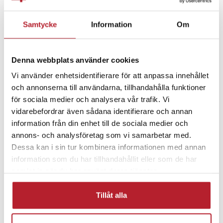
Fortsätt att fynda
Samtycke
Information
Om
Batterier & batteriladdare
Rea Övrigt
Denna webbplats använder cookies
Övriga batterier
Rea 30-49 Kronor
Vi använder enhetsidentifierare för att anpassa innehållet
och annonserna till användarna, tillhandahålla funktioner
Hemelektronik
för sociala medier och analysera vår trafik. Vi
vidarebefordrar även sådana identifierare och annan
information från din enhet till de sociala medier och
annons- och analysföretag som vi samarbetar med.
Dessa kan i sin tur kombinera informationen med annan
information som du har tillhandahållit eller som de har
samlat in när du har använt deras tjänster.
Tillåt alla