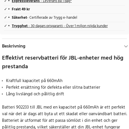
Expressleverans
- Leverans på 1 dag*
Frakt 49 kr
Säkerhet
- Certifierade av Trygg e-handel
Trygghet
- 30 dagars prisgaranti - Över 1 miljon nöjda kunder
Beskrivning
Effektivt reservbatteri för JBL-enheter med hög
prestanda
Kraftfull kapacitet på 660mAh
Perfekt ersättning för defekta eller slitna batterier
Lång livslängd och pålitlig drift
Batteri 902233 till JBL med en kapacitet på 660mAh är ett perfekt
val när det är dags att byta ut ett skadat eller oanvändbart batteri.
Batteriet är utformat för att passa sömlöst i din enhet och ger
pålitlig prestanda, vilket säkerställer att din JBL-enhet fungerar