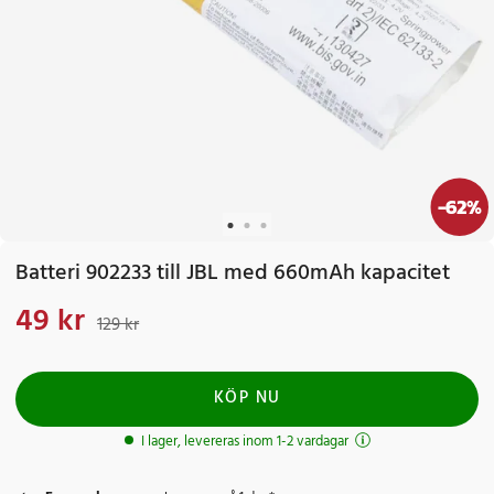
-
62
%
Batteri 902233 till JBL med 660mAh kapacitet
49 kr
Nuvarande pris
:
49 kr
Tidigare pris
:
129 kr
129 kr
KÖP NU
I lager, levereras inom 1-2 vardagar