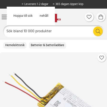
⭐ Leverans 1-2 dagar
⭐ 365 dagars öppet köp
Hoppa till huvudinnehåll
Hoppa till sök
Hemelektronik
Batterier & batteriladdare