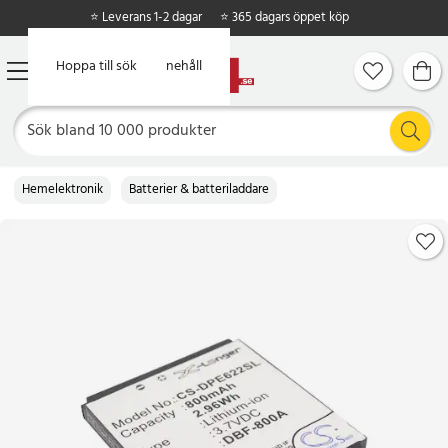
⭐ Leverans 1-2 dagar
⭐ 365 dagars öppet köp
Hoppa till huvudinnehåll
Hoppa till sök
Hemelektronik
Batterier & batteriladdare