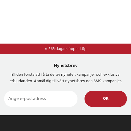
⭐ 365 dagars öppet köp
⭐
Frakt 49kr *
Nyhetsbrev
Bli den första att få ta del av nyheter, kampanjer och exklusiva
erbjudanden Anmäl dig till vårt nyhetsbrev och SMS-kampanjer.
OK