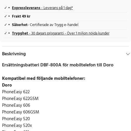
Expressleverans
- Leverans på 1 dag*
Frakt 49 kr
Säkerhet
- Certifierade av Trygg e-handel
Trygghet
- 30 dagars prisgaranti - Över 1 miljon nöjda kunder
Beskrivning
Ersättningsbatteri DBF-800A för mobiltelefon till Doro
Kompatibel med följande mobiltelefoner:
Doro
PhoneEasy 622
PhoneEasy 622GSM
PhoneEasy 606
PhoneEasy 606GSM
PhoneEasy 520
PhoneEasy 520x