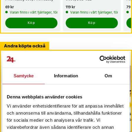
345, PhoneEasy 342 m.fl.
702
Pris
69 kr
:
69 kr
Pris
119 kr
:
119 kr
Pri
79 
Varan finns i vårt fjärrlager, förväntas skickas inom 20-25 arbetsdagar
Varan finns i vårt fjärrlager, förväntas
Köp
Köp
Andra köpte också
Samtycke
Information
Om
Denna webbplats använder cookies
Vi använder enhetsidentifierare för att anpassa innehållet
och annonserna till användarna, tillhandahålla funktioner
Mobilbatteri BL-5C till
Mobilbatteri BL-4C till
Vä
Nokia - 1200mAh
Nokia - 750mAh
Hot
för sociala medier och analysera vår trafik. Vi
vidarebefordrar även sådana identifierare och annan