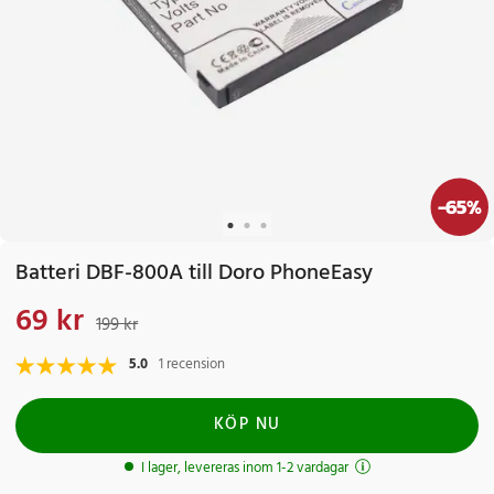
-
65
%
Batteri DBF-800A till Doro PhoneEasy
69 kr
Nuvarande pris
:
69 kr
Tidigare pris
:
199 kr
199 kr
5.0
1 recension
KÖP NU
I lager, levereras inom 1-2 vardagar