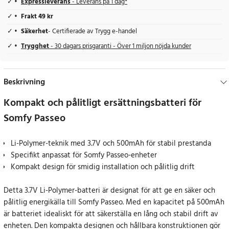
Expressleverans
- Leverans på 1 dag*
Frakt 49 kr
Säkerhet
- Certifierade av Trygg e-handel
Trygghet
- 30 dagars prisgaranti - Över 1 miljon nöjda kunder
Beskrivning
Kompakt och pålitligt ersättningsbatteri för
Somfy Passeo
Li-Polymer-teknik med 3.7V och 500mAh för stabil prestanda
Specifikt anpassat för Somfy Passeo-enheter
Kompakt design för smidig installation och pålitlig drift
Detta 3.7V Li-Polymer-batteri är designat för att ge en säker och
pålitlig energikälla till Somfy Passeo. Med en kapacitet på 500mAh
är batteriet idealiskt för att säkerställa en lång och stabil drift av
enheten. Den kompakta designen och hållbara konstruktionen gör