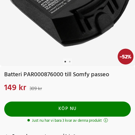
-
52
%
Batteri PAR000876000 till Somfy passeo
149 kr
Nuvarande pris
:
149 kr
Tidigare pris
:
309 kr
309 kr
KÖP NU
Just nu har vi bara 3 kvar av denna produkt