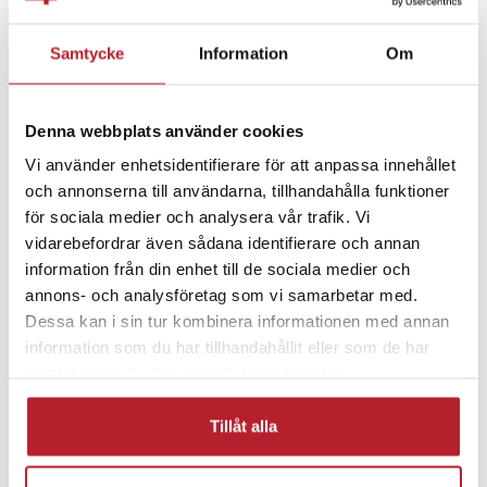
Fortsätt att fynda
Samtycke
Information
Om
Batterier & batteriladdare
Rea Övrigt
Denna webbplats använder cookies
Övriga batterier
Rea 100-199 Kronor
Vi använder enhetsidentifierare för att anpassa innehållet
och annonserna till användarna, tillhandahålla funktioner
Hemelektronik
för sociala medier och analysera vår trafik. Vi
vidarebefordrar även sådana identifierare och annan
information från din enhet till de sociala medier och
annons- och analysföretag som vi samarbetar med.
Dessa kan i sin tur kombinera informationen med annan
information som du har tillhandahållit eller som de har
samlat in när du har använt deras tjänster.
Tillåt alla