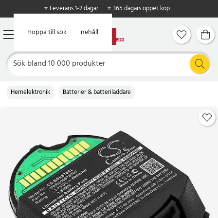
⭐ Leverans 1-2 dagar
⭐ 365 dagars öppet köp
Hoppa till huvudinnehåll
Hoppa till sök
Hemelektronik
Batterier & batteriladdare