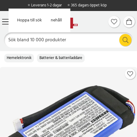
⭐ Leverans 1-2 dagar
⭐ 365 dagars öppet köp
Hoppa till huvudinnehåll
Hoppa till sök
Hemelektronik
Batterier & batteriladdare