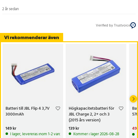
2 år sedan
Verified by Trustvoice
Vi rekommenderar även
Batteri till JBL Flip 4 3,7V
Högkapacitetsbatteri för
Bat
3000mAh
JBL Charge 2, 2+ och 3
57
(2015 års version)
Pris
149 kr
:
149 kr
Pris
139 kr
:
139 kr
Nu
49 
49 
I lager, levereras inom 1-2 vardagar
Kommer i lager 2026-08-28