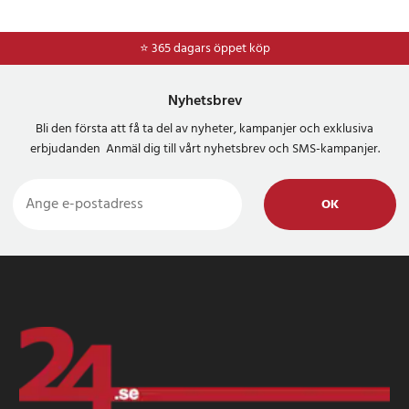
⭐ 365 dagars öppet köp
⭐
Frakt 49kr *
Nyhetsbrev
Bli den första att få ta del av nyheter, kampanjer och exklusiva
erbjudanden Anmäl dig till vårt nyhetsbrev och SMS-kampanjer.
OK