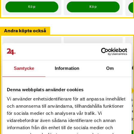
Köp
Köp
Andra köpte också
Samtycke
Information
Om
Denna webbplats använder cookies
Vi använder enhetsidentifierare för att anpassa innehållet
Batteri kompatibel med
Joyroom Adapter
Ni-
Nintendo 3DS / Swtich
Lightning till HDMI +
Mi 
och annonserna till användarna, tillhandahålla funktioner
Pro Handkontroll 3,7V
Lightning
me
för sociala medier och analysera vår trafik. Vi
1300mAh
Pris
129 kr
:
129 kr
Pris
299 kr
:
299 kr
Pri
269
vidarebefordrar även sådana identifierare och annan
I lager, levereras inom 1-2 vardagar
Kommer i lager 2026-08-14
information från din enhet till de sociala medier och