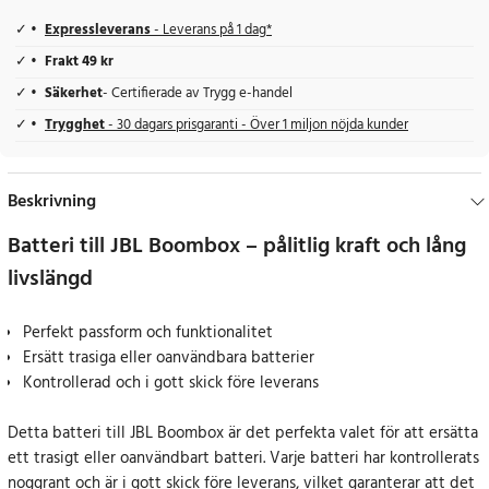
Expressleverans
- Leverans på 1 dag*
Frakt 49 kr
Säkerhet
- Certifierade av Trygg e-handel
Trygghet
- 30 dagars prisgaranti - Över 1 miljon nöjda kunder
Beskrivning
Batteri till JBL Boombox – pålitlig kraft och lång
livslängd
Perfekt passform och funktionalitet
Ersätt trasiga eller oanvändbara batterier
Kontrollerad och i gott skick före leverans
Detta batteri till JBL Boombox är det perfekta valet för att ersätta
ett trasigt eller oanvändbart batteri. Varje batteri har kontrollerats
noggrant och är i gott skick före leverans, vilket garanterar att det