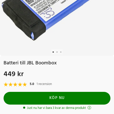
Batteri till JBL Boombox
449 kr
Pris
:
449 kr
5.0
1 recension
KÖP NU
Just nu har vi bara 3 kvar av denna produkt