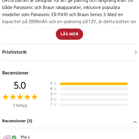
Detta batteri är designat för att ge pålitlig och långvarig kraft till
både Panasonic och Braun rakapparater, inklusive populära
modeller som Panasonic ER-PA10 och Braun Series 3. Med en
kapacitet på 2000mAh och en spänning på 1.2V, är detta batteri en
ideal lösning för att hålla din rakapparat i toppskick, vilket
LÄS MER
säkerställer en jämn och effektiv rakning varje gång.
Kompatibilitet och hållbarhet
Prishistorik
Batteriet passar en bred variation av modeller och erbjuder en
robust lösning för daglig användning.
Recensioner
5.0
5
☆
Specifikation
4
☆
- Modell: CS-BRF310SL
3
☆
2
☆
- Typ: Ni-MH
1
☆
3 betyg
- Kapacitet: 2000mAh / 2.40Wh
- Spänning: 1.2V
Recensioner (3)
Kompatibla modeller
Pia L