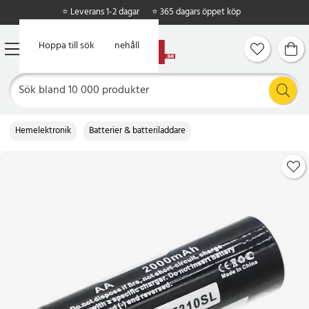
⭐ Leverans 1-2 dagar
⭐ 365 dagars öppet köp
Hoppa till huvudinnehåll
Hoppa till sök
Hemelektronik
Batterier & batteriladdare