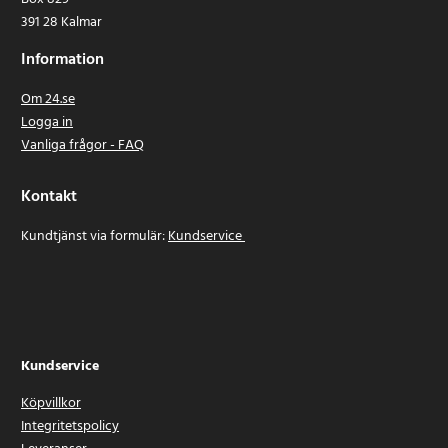
4845
391 28 Kalmar
4875
Information
4876
5411
Om 24.se
5412
Logga in
5413
Vanliga frågor - FAQ
5416
5610
Kontakt
5611
5612
Kundtjänst via formulär:
Kundservice
5613
5614
5683
5685
5691
5713
Kundservice
5714
Köpvillkor
5723
Integritetspolicy
5724