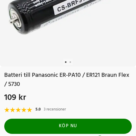
Batteri till Panasonic ER-PA10 / ER121 Braun Flex
/ 5730
109 kr
Pris
:
109 kr
5.0
3 recensioner
KÖP NU