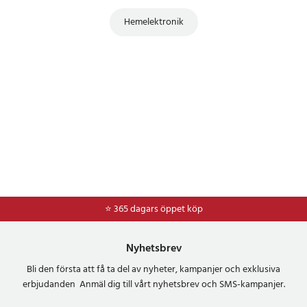
199S
Hemelektronik
310S-3
320
320R-4
320S-3
320S-4
320S-5
330
330S-3
330S-4
330S-5
340
340S-3
⭐ 365 dagars öppet köp
⭐
Frakt 49kr *
345S
350CC
Nyhetsbrev
370CC
370S-3
Bli den första att få ta del av nyheter, kampanjer och exklusiva
380
erbjudanden Anmäl dig till vårt nyhetsbrev och SMS-kampanjer.
380S-3