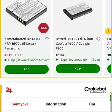
ER389
ERDGP72
ERHGP72
ER-1511
ER-1611
-
55
%
ERGY10CM
ERGY10CM503
Kamerabatteri BP-DC6-E
Batteri EN-EL23 till Nikon
Bat
ERGY10CM504
/ RP-BP70L till Leica /
Coolpix P600 / Coolpix
Arl
ES2044
Panasonic
P900
VM
ES2045
Nuvarande pris
49 kr
:
Pris
129 kr
:
129 kr
Pri
309
109 kr
ES2047
49 kr
Tidigare pris
:
109 kr
I lager, levereras inom 1-2 vardagar
I lager, levereras inom 1-2 vardagar
ES2050
Köp
Köp
ES2051
ES2052
ES2053
ES2054
Andra köpte också
ES2057
ES2058
BÄSTSÄLJARE
BÄS
ES2059
Samtycke
Information
Om
ES8161