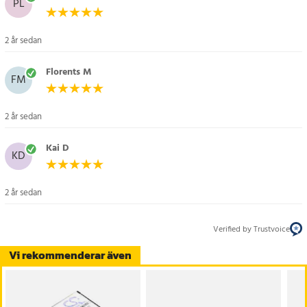
PL
Panasonic
ER-PA10
2 år sedan
ER-PA11
Florents M
ER121
FM
ER507
ER204
2 år sedan
ER2031
ER230
Kai D
ER230K
KD
ER2301
ER2302
2 år sedan
ER-2301
ER-2302
Verified by Trustvoice
ER160
ER161
Vi rekommenderar även
ER1511
ER1610
ER1611