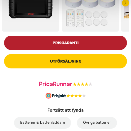
Flex
Flex XP
Contour
Series 1
Series 3
Smart Comtrol Classic
PRISGARANTI
Smart Control Plus
Smart Control Pro
UTFÖRSÄLJNING
Smart Control Sport
5729
5730
5733
5328
140
150
150S-1
Fortsätt att fynda
195S
197S
Batterier & batteriladdare
Övriga batterier
199