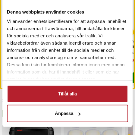
ES8162
ES8163
Denna webbplats använder cookies
ES8171
Vi använder enhetsidentifierare för att anpassa innehållet
ES8172
-
50
%
-
41
%
och annonserna till användarna, tillhandahålla funktioner
ES8175
för sociala medier och analysera vår trafik. Vi
ES8176
Green Cell AGM Batteri
Batteri till brandvarnare -
Sn
vidarebefordrar även sådana identifierare och annan
ES8191
6V 5Ah
När bytte du senast?
Vä
information från din enhet till de sociala medier och
la
ES8195
annons- och analysföretag som vi samarbetar med.
ES8196
Nuvarande pris
120 kr
:
Nuvarande pris
29 kr
:
Nu
169
239 kr
49 kr
120 kr
Tidigare pris
:
239 kr
29 kr
Tidigare pris
:
49 kr
169
Dessa kan i sin tur kombinera informationen med annan
ES8801
I lager, levereras inom 1-2 vardagar
I lager, levereras inom 1-2 vardagar
information som du har tillhandahållit eller som de har
ES8807
Köp
Köp
samlat in när du har använt deras tjänster.
ES8992
ES-LC60
Tillåt alla
ER1410
Senast besökta
ER1411
ER1420
Anpassa
BÄSTSÄLJARE
BÄSTSÄLJARE
ER1421
ER1424
Braun