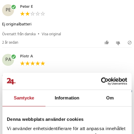
Landroid L1500i
Peter E
Landroid WG798E
PE
lawnmower WG783E
WG798E
WG797E.1
Översatt från danska
•
Visa original
WG797E
WG793E
2 år sedan
WG756E
Piotr A
Landroid M1200i
PA
Landroid M1000i
Landroid M800i
6 dagar sedan
Landroid L2000i
Ersätter originalbatteri:
Verified by Trustvoice
Worx
Samtycke
Information
Om
WA3225
PRISGARANTI
WA3226
WA3565
Denna webbplats använder cookies
UTFÖRSÄLJNING
Vi använder enhetsidentifierare för att anpassa innehållet
Specifikationer: