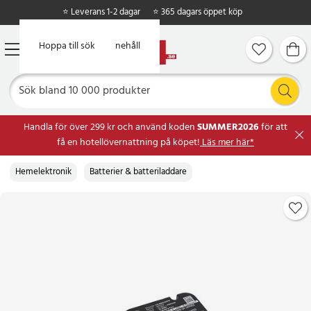
⭐ Leverans 1-2 dagar
⭐ 365 dagars öppet köp
Hoppa till huvudinnehåll
Hoppa till sök
Handla för över 299 kr och använd koden
SUMMER2026
för att
få en hotellövernattning på köpet!
Läs mer här*
Hemelektronik
Batterier & batteriladdare