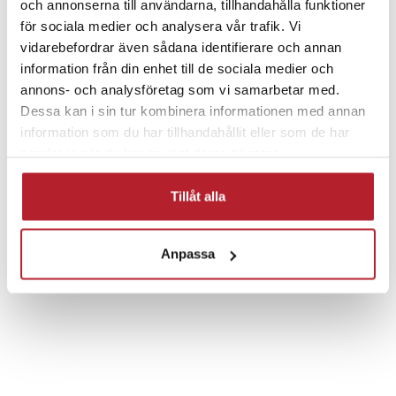
och annonserna till användarna, tillhandahålla funktioner
- Tillverkare: Cameron Sino
för sociala medier och analysera vår trafik. Vi
- Typ: Li-ion
vidarebefordrar även sådana identifierare och annan
- Kapacitet: 2500mAh/70Wh
information från din enhet till de sociala medier och
- Volt: 28V
annons- och analysföretag som vi samarbetar med.
- Storlek: 103,7 x 48,8 x 72,1 mm
Dessa kan i sin tur kombinera informationen med annan
- Vikt: 422 g
Fortsätt att fynda
information som du har tillhandahållit eller som de har
- Färg: Svart
samlat in när du har använt deras tjänster.
Batterier & batteriladdare
Rea Ljud & Bild
Artikelnummer
:
98114
Tillåt alla
Övriga batterier
Rea 200kr & Uppåt
Anpassa
Hemelektronik