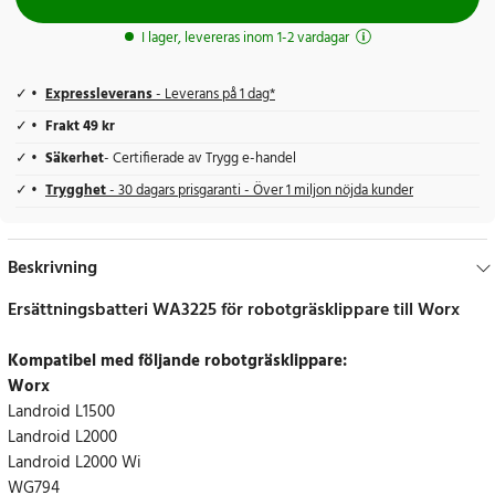
I lager, levereras inom 1-2 vardagar
Expressleverans
- Leverans på 1 dag*
Frakt 49 kr
Säkerhet
- Certifierade av Trygg e-handel
Trygghet
- 30 dagars prisgaranti - Över 1 miljon nöjda kunder
Beskrivning
Ersättningsbatteri WA3225 för robotgräsklippare till Worx
Kompatibel med följande robotgräsklippare:
Worx
Landroid L1500
Landroid L2000
Landroid L2000 Wi
WG794