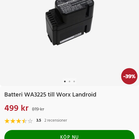
-
39
%
Batteri WA3225 till Worx Landroid
499 kr
Nuvarande pris
:
499 kr
Tidigare pris
:
819 kr
819 kr
3.5
2 recensioner
KÖP NU