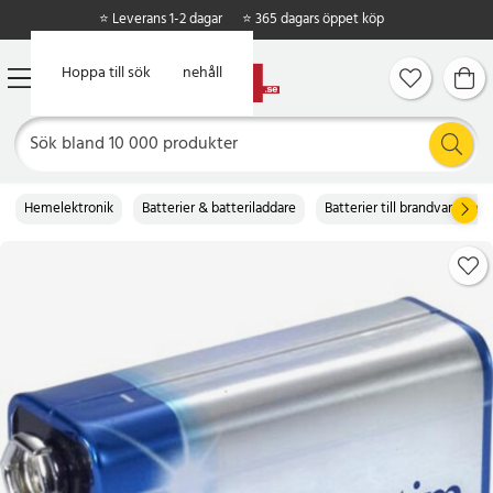
⭐ Leverans 1-2 dagar
⭐ 365 dagars öppet köp
Hoppa till huvudinnehåll
Hoppa till sök
Hemelektronik
Batterier & batteriladdare
Batterier till brandvarnare