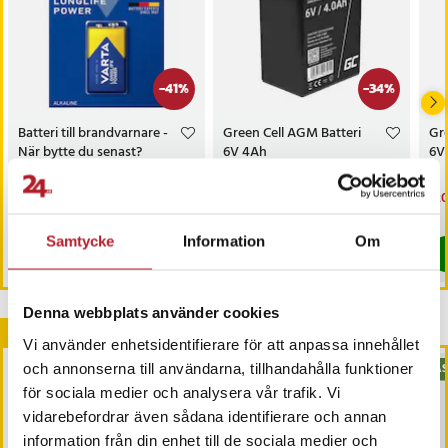
-
41
%
-
34
%
Batteri till brandvarnare -
Green Cell AGM Batteri
Gre
När bytte du senast?
6V 4Ah
6V
Nuvarande pris
29 kr
:
Nuvarande pris
99 kr
:
Nu
120
49 kr
149 kr
29 kr
Tidigare pris
:
49 kr
99 kr
Tidigare pris
:
149 kr
120
I lager, levereras inom 1-2 vardagar
Just nu har vi bara 3 kvar av denna pr
Samtycke
Information
Om
Köp
Köp
Denna webbplats använder cookies
Andra köpte också
Vi använder enhetsidentifierare för att anpassa innehållet
och annonserna till användarna, tillhandahålla funktioner
BÄS
för sociala medier och analysera vår trafik. Vi
vidarebefordrar även sådana identifierare och annan
information från din enhet till de sociala medier och