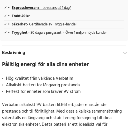
Expressleverans
- Leverans på 1 dag*
Frakt 49 kr
Säkerhet
- Certifierade av Trygg e-handel
Trygghet
- 30 dagars prisgaranti - Över 1 miljon nöjda kunder
Beskrivning
Pålitlig energi för alla dina enheter
Hög kvalitet från välkända Verbatim
Alkaliskt batteri för långvarig prestanda
Perfekt för enheter som kräver 9V ström
Verbatim alkaliskt 9V batteri 6LR61 erbjuder enastående
prestanda och tillförlitlighet. Med dess alkaliska sammansättning
säkerställs en långvarig och stabil energiförsörjning till dina
elektroniska enheter. Detta batteri är ett idealiskt val för