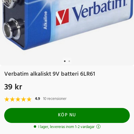
Verbatim alkaliskt 9V batteri 6LR61
39 kr
Pris
:
39 kr
4.9
10 recensioner
KÖP NU
I lager, levereras inom 1-2 vardagar