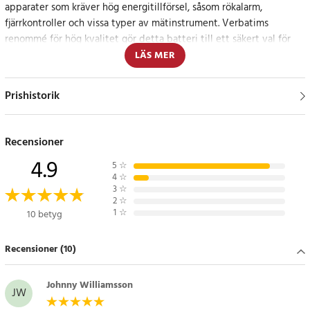
apparater som kräver hög energitillförsel, såsom rökalarm,
fjärrkontroller och vissa typer av mätinstrument. Verbatims
renommé för hög kvalitet gör detta batteri till ett säkert val för
alla dina behov.
LÄS MER
Stabil och långvarig energiförsörjning
Prishistorik
Verbatims 9V batteri är designat för att leverera konstant och
pålitlig energi, vilket gör det idealiskt för kritiska applikationer där
Recensioner
du inte har råd med avbrott.
4.9
5
☆
4
☆
Specifikation
3
☆
- Alkaliskt
2
☆
1
☆
10 betyg
- 9V (6LR61)
- 1-pack
Recensioner (10)
Artikelnummer
:
32238
Johnny Williamsson
JW