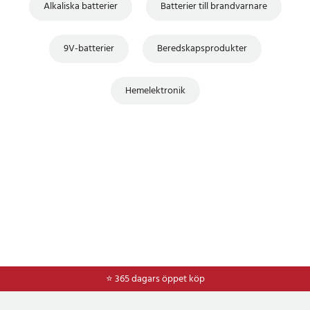
Alkaliska batterier
Batterier till brandvarnare
9V-batterier
Beredskapsprodukter
Hemelektronik
⭐ 365 dagars öppet köp
⭐
Frakt 49kr *