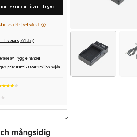
när varan är åter i lager
t slut, lev.tid ej bekräftad
s
- Leverans på 1 dag*
fierade av Trygg e-handel
gars prisgaranti - Över 1 miljon nöjda
ch mångsidig