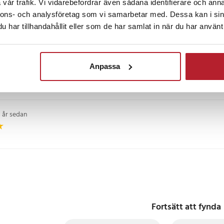
vår trafik. Vi vidarebefordrar även sådana identifierare och anna
månader sedan
nnons- och analysföretag som vi samarbetar med. Dessa kan i sin
har tillhandahållit eller som de har samlat in när du har använt 
n: Väggadapter, dator,
SB-port
 månader sedan
Anpassa
2
1 år sedan
Fortsätt att fynda