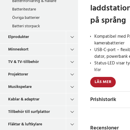
Batteriförvaring & hållare
laddstatio
Batteritestare
på språng
Övriga batterier
Batteri storpack
Kompatibel med 
Elprodukter
kamerabatterier
Minneskort
USB-C-port – flexi
dator, powerbank e
TV & TV-tillbehör
Status-LED visar ty
klar
Projektorer
LÄS MER
Denna batteriladdare 
Musikspelare
att ladda Panasonic 
den till ett perfekt 
Prishistorik
Kablar & adaptrar
proffsfotografer. Ta
ladda var du än är – 
Tillbehör till surfplattor
med en powerbank.
Fläktar & luftkylare
Recensioner
Den kompakta designe