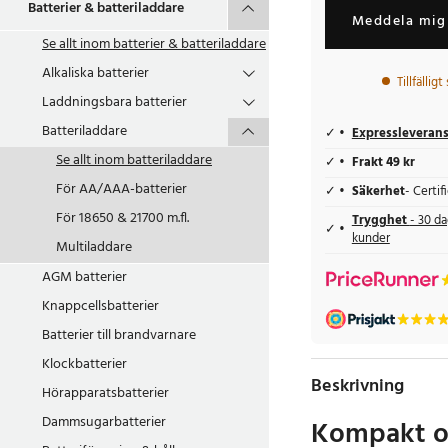
Batterier & batteriladdare
Meddela mig 
Se allt inom
batterier & batteriladdare
Alkaliska batterier
Tillfällig
Laddningsbara batterier
Batteriladdare
Expressleveran
Se allt inom
batteriladdare
Frakt 49 kr
För AA/AAA-batterier
Säkerhet
- Certi
För 18650 & 21700 m.fl.
Trygghet
- 30 da
kunder
Multiladdare
AGM batterier
Knappcellsbatterier
Batterier till brandvarnare
Klockbatterier
Beskrivning
Hörapparatsbatterier
Dammsugarbatterier
Kompakt o