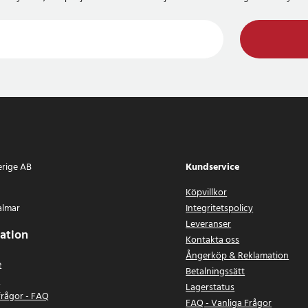
erige AB
Kundservice
Köpvillkor
almar
Integritetspolicy
Leveranser
ation
Kontakta oss
Ångerköp & Reklamation
e
Betalningssätt
n
Lagerstatus
frågor - FAQ
FAQ - Vanliga Frågor