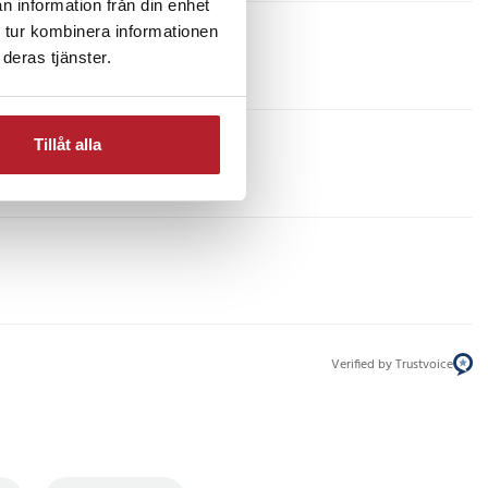
n information från din enhet
 tur kombinera informationen
deras tjänster.
Tillåt alla
Verified by Trustvoice