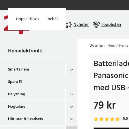
Hoppa till huvudinnehåll
Hoppa till sök
Meny
Nyheter
Topplistan
Du är här:
Hem
Hemel
Hemelektronik
Batterilad
Smarta hem
Panasoni
Spara El
med USB-C
Belysning
79 kr
Pris
:
79 kr
Högtalare
Hörlurar & headsets
5.0