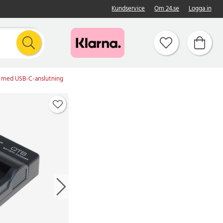
Kundservice
Om 24.se
Logga in
 med USB-C-anslutning