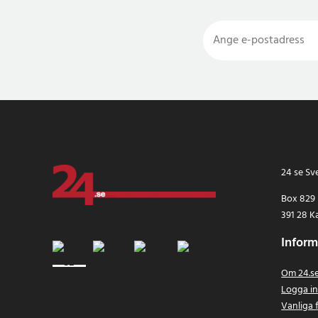
24 se Sv
Box 829
391 28 K
Inform
Om 24.s
Logga i
Vanliga 