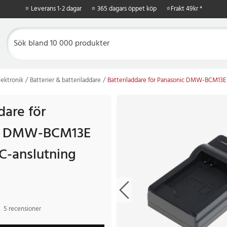
⭐ Leverans 1-2 dagar
⭐ 365 dagars öppet köp
⭐
Frakt 49kr *
ektronik
Batterier & batteriladdare
Batteriladdare för Panasonic DMW-BCM13E
dare för
c DMW-BCM13E
-anslutning
5 recensioner