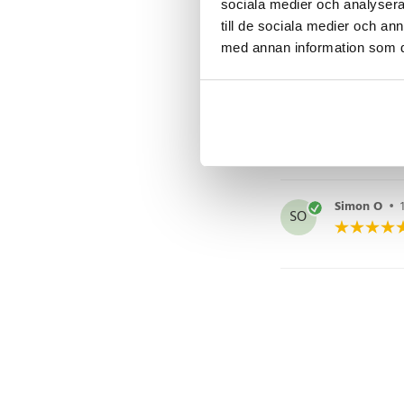
sociala medier och analysera 
- Höjd: Under 2,3 cm
Olav E
•
4 
till de sociala medier och a
OE
- Färg: Svart
med annan information som du 
- Ingår: USB-C-kabel
- Användningsområde
powerbank, bilens U
Tanja T
•
7
TT
Artikelnummer
:
12036
Simon O
•
SO