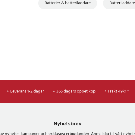
Batterier & batteriladdare
Batteriladdare
⭐ Leverans 1-2 dagar
⭐ 365 dagars öppet köp
⭐
Frakt 49kr *
Nyhetsbrev
del av nyheter, kampanjer och exklusiva erbjudanden Anmäl dig till vårt nyh