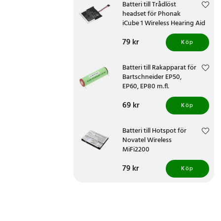
Batteri till Trådlöst
headset för Phonak
iCube 1 Wireless Hearing Aid
Programmer
Pris
79 kr
:
79 kr
Köp
Batteri till Rakapparat för
Bartschneider EP50,
EP60, EP80 m.fl.
Pris
69 kr
:
69 kr
Köp
Batteri till Hotspot för
Novatel Wireless
MiFi2200
Pris
79 kr
:
79 kr
Köp