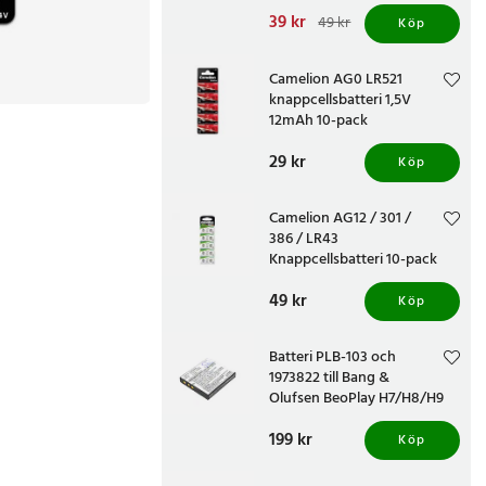
Nuvarande pris
39 kr
:
49 kr
Köp
39 kr
Tidigare pris
:
49 kr
Camelion AG0 LR521
knappcellsbatteri 1,5V
12mAh 10-pack
Pris
29 kr
:
29 kr
Köp
Camelion AG12 / 301 /
386 / LR43
Knappcellsbatteri 10-pack
Pris
49 kr
:
49 kr
Köp
Batteri PLB-103 och
1973822 till Bang &
Olufsen BeoPlay H7/H8/H9
Pris
199 kr
:
199 kr
Köp