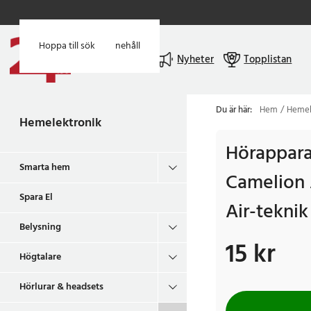
Hoppa till huvudinnehåll
Hoppa till sök
Meny
Nyheter
Topplistan
Du är här:
Hem
Hemel
Hemelektronik
Hörappara
Smarta hem
Camelion 
Spara El
Air-teknik
Belysning
15 kr
Pris
:
15 kr
Högtalare
Hörlurar & headsets