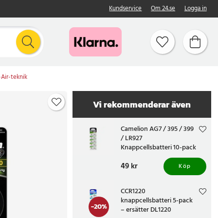
Kundservice
Om 24.se
Logga in
Air-teknik
Vi rekommenderar även
Camelion AG7 / 395 / 399
/ LR927
Knappcellsbatteri 10-pack
Pris
49 kr
:
49 kr
Köp
CCR1220
knappcellsbatteri 5-pack
-
20
%
– ersätter DL1220