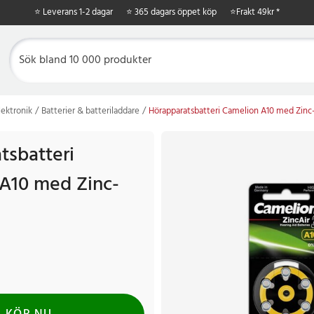
⭐ Leverans 1-2 dagar
⭐ 365 dagars öppet köp
⭐
Frakt 49kr *
ektronik
Batterier & batteriladdare
Hörapparatsbatteri Camelion A10 med Zinc-
tsbatteri
A10 med Zinc-