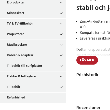
Elprodukter
stabil och
Minneskort
Zinc-Air-batteri an
TV & TV-tillbehör
A10
Kompakt format fö
Projektorer
Levereras i prakti
Musikspelare
Detta hörapparatsbat
Kablar & adaptrar
avsett för hörappara
LÄS MER
batteristorleken. De
Tillbehör till surfplattor
teknik, vilket ger jäm
funktion under använ
Prishistorik
Fläktar & luftkylare
det enkelt att identif
Tillbehör
Liten storlek me
Refurbished
Det kompakta formate
Recensioner
mindre hörapparater 