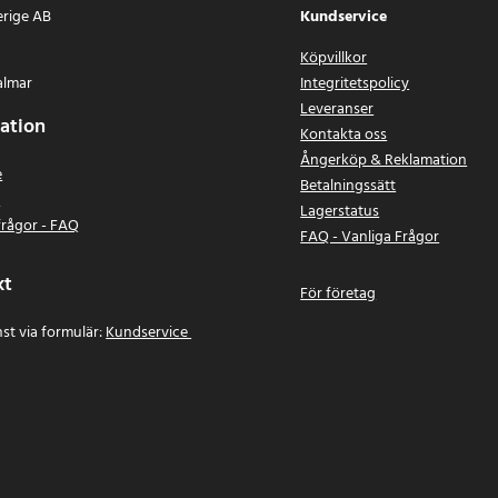
erige AB
Kundservice
Köpvillkor
almar
Integritetspolicy
Leveranser
ation
Kontakta oss
Ångerköp & Reklamation
e
Betalningssätt
n
Lagerstatus
frågor - FAQ
FAQ - Vanliga Frågor
kt
För företag
st via formulär:
Kundservice