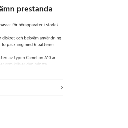
 jämn prestanda
passat för hörapparater i storlek
r diskret och bekväm användning
sk förpackning med 6 batterier
teri av typen Camelion A10 är
ter som kräver den minsta
nna batterityp använder Zinc-Air-
n spänning och tillförlitlig
dning. Den gula färgkoden gör
iera rätt batteri vid byte.
d tydlig märkning
t gör batteriet lämpligt för
där låg vikt och exakt passform är