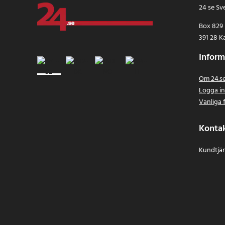
24 se Sv
Box 829
391 28 K
Inform
Om 24.s
Logga i
Vanliga 
Konta
Kundtjän