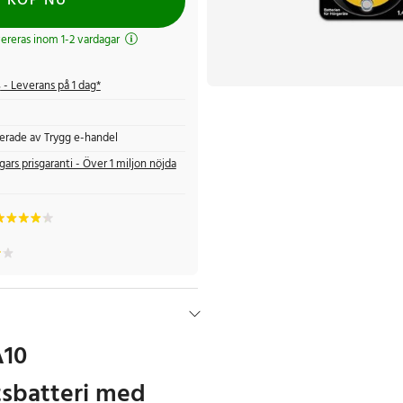
KÖP NU
evereras inom 1-2 vardagar
s
- Leverans på 1 dag*
fierade av Trygg e-handel
gars prisgaranti - Över 1 miljon nöjda
A10
sbatteri med