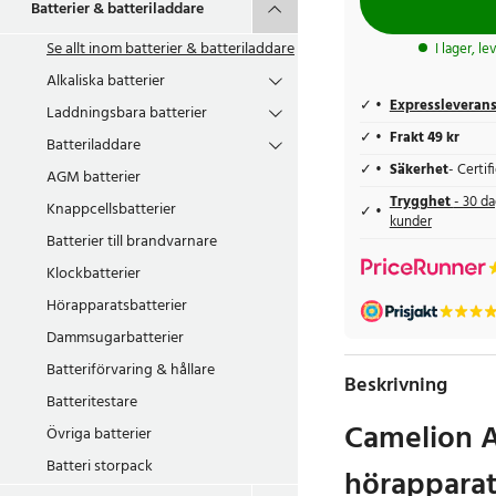
Batterier & batteriladdare
Se allt inom
batterier & batteriladdare
I lager, l
Alkaliska batterier
Expressleveran
Laddningsbara batterier
Frakt 49 kr
Batteriladdare
Säkerhet
- Certi
AGM batterier
Trygghet
- 30 da
Knappcellsbatterier
kunder
Batterier till brandvarnare
Klockbatterier
Hörapparatsbatterier
Dammsugarbatterier
Batteriförvaring & hållare
Beskrivning
Batteritestare
Camelion 
Övriga batterier
Batteri storpack
hörapparat