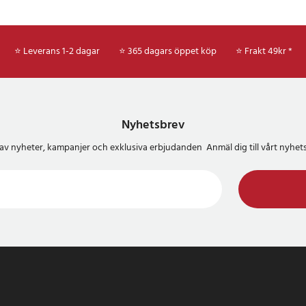
⭐ Leverans 1-2 dagar
⭐ 365 dagars öppet köp
⭐
Frakt 49kr *
Nyhetsbrev
del av nyheter, kampanjer och exklusiva erbjudanden Anmäl dig till vårt nyh