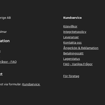
erige AB
Kundservice
Köpvillkor
almar
Integritetspolicy
Leveranser
ation
Kontakta oss
Ångerköp & Reklamation
e
Betalningssätt
n
Lagerstatus
frågor - FAQ
FAQ - Vanliga Frågor
kt
För företag
st via formulär:
Kundservice