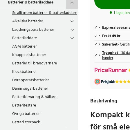
Batterier & batteriladdare
Se allt inom
batterier & batteriladdare
I lager, l
Alkaliska batterier
Expressleveran
Laddningsbara batterier
Frakt 49 kr
Batteriladdare
Säkerhet
- Certi
AGM batterier
Trygghet
- 30 da
Knappcellsbatterier
kunder
Batterier till brandvarnare
Klockbatterier
Hörapparatsbatterier
Dammsugarbatterier
Batteriförvaring & hållare
Beskrivning
Batteritestare
Kompakt kn
Övriga batterier
Batteri storpack
för små el