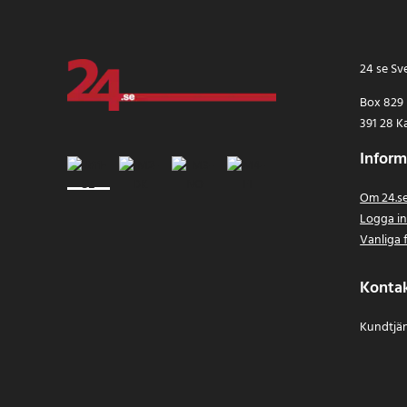
24 se Sv
Box 829
391 28 K
Inform
Om 24.s
Logga i
Vanliga 
Konta
Kundtjän