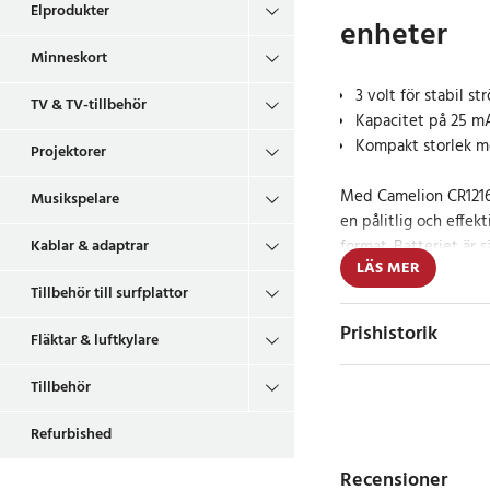
Elprodukter
enheter
Minneskort
3 volt för stabil st
TV & TV-tillbehör
Kapacitet på 25 m
Kompakt storlek m
Projektorer
Med Camelion CR1216 
Musikspelare
en pålitlig och effek
Kablar & adaptrar
format. Batteriet är s
LÄS MER
enheter som klockor, 
Tillbehör till surfplattor
annan elektronik där l
avgörande.
Prishistorik
Fläktar & luftkylare
Tack vare litiumtekno
Tillbehör
prestanda under hel
dessutom lång hållbar
Refurbished
till ett tryggt val ä
Recensioner