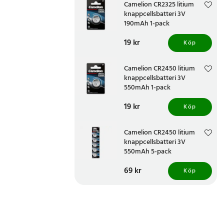
Camelion CR2325 litium
knappcellsbatteri 3V
190mAh 1-pack
Pris
19 kr
:
19 kr
Köp
Camelion CR2450 litium
knappcellsbatteri 3V
550mAh 1-pack
Pris
19 kr
:
19 kr
Köp
Camelion CR2450 litium
knappcellsbatteri 3V
550mAh 5-pack
Pris
69 kr
:
69 kr
Köp