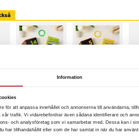
ch precisa enheter
ckså
ombinerat med säker och stabil
 till ett praktiskt val för flera
selektronik.
llsbatteri
Mattekort
Mattekort
Bil
Information
Subtraktion 50-
Addition 50-pack
2 kn
pack
Ren
Pris
89 kr
:
89 kr
Pris
89 kr
:
89 kr
Pri
49 
cookies
inom 1-2 vardagar
I lager, levereras inom 1-2 vardagar
I lager, levereras inom 1-2 vardagar
I
on
e för att anpassa innehållet och annonserna till användarna, tillh
Köp
Köp
1
vår trafik. Vi vidarebefordrar även sådana identifierare och anna
nnons- och analysföretag som vi samarbetar med. Dessa kan i sin
har tillhandahållit eller som de har samlat in när du har använt 