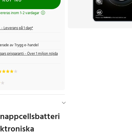
KÖP NU
evereras inom 1-2 vardagar
s
- Leverans på 1 dag*
fierade av Trygg e-handel
gars prisgaranti - Över 1 miljon nöjda
appcellsbatteri
ektroniska