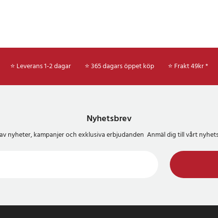
⭐ Leverans 1-2 dagar
⭐ 365 dagars öppet köp
⭐
Frakt 49kr *
Nyhetsbrev
del av nyheter, kampanjer och exklusiva erbjudanden Anmäl dig till vårt nyh