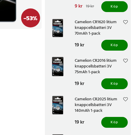
Nuvarande pris
9 kr
:
9 kr
Tidigare
19 kr
Köp
pris
:
19 kr
-
53
%
Camelion CR1620 litium
knappcellsbatteri 3V
70mAh 1-pack
Pris
19 kr
:
19 kr
Köp
Camelion CR2016 litium
knappcellsbatteri 3V
75mAh 1-pack
Pris
19 kr
:
19 kr
Köp
Camelion CR2025 litium
knappcellsbatteri 3V
140mAh 1-pack
Pris
19 kr
:
19 kr
Köp