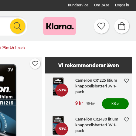
Kundservice
Om 24.se
Logga in
3V 25mAh 1-pack
Vi rekommenderar även
Camelion CR1225 litium
knappcellsbatteri 3V 1-
-
53
%
pack
Nuvarande pris
9 kr
:
9 kr
Tidigare
19 kr
Köp
pris
:
19 kr
Camelion CR2430 litium
knappcellsbatteri 3V 1-
-
53
%
pack