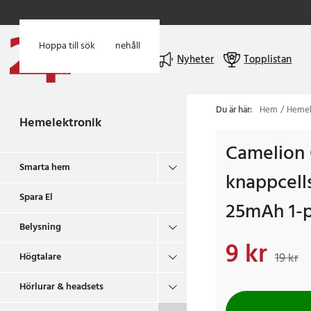
Hoppa till huvudinnehåll
Hoppa till sök
Meny
Nyheter
Topplistan
Du är här:
Hem
Hemel
Hemelektronik
Camelion 
Smarta hem
knappcell
Spara El
25mAh 1-
Belysning
9 kr
Nuvarande pris
:
9 kr
19 kr
Högtalare
Hörlurar & headsets