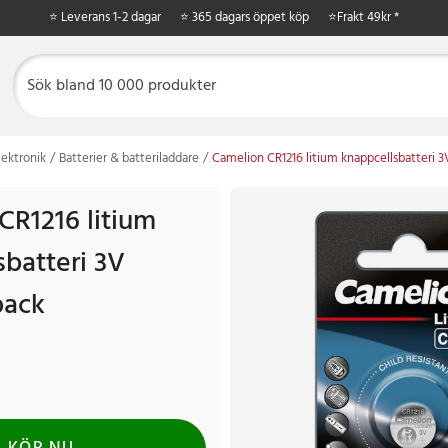
⭐ Leverans 1-2 dagar
⭐ 365 dagars öppet köp
⭐
Frakt 49kr *
ektronik
Batterier & batteriladdare
Camelion CR1216 litium knappcellsbatteri 
CR1216 litium
sbatteri 3V
pack
Tidigare pris
:
19 kr