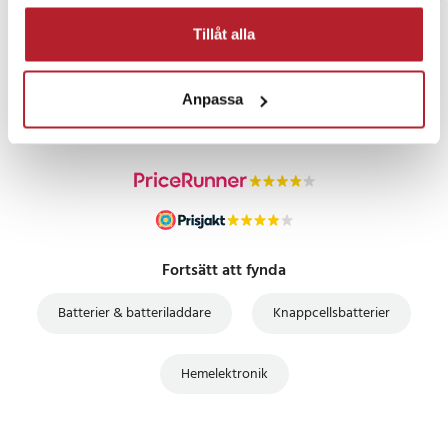
Tillåt alla
PRISGARANTI
Anpassa
UTFÖRSÄLJNING
Fortsätt att fynda
Batterier & batteriladdare
Knappcellsbatterier
Hemelektronik