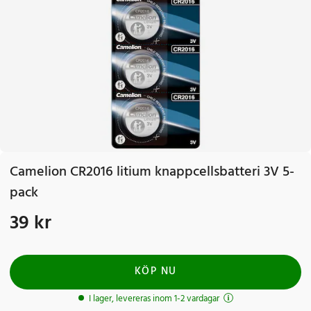
Camelion CR2016 litium knappcellsbatteri 3V 5-
pack
39 kr
Pris
:
39 kr
KÖP NU
I lager, levereras inom 1-2 vardagar