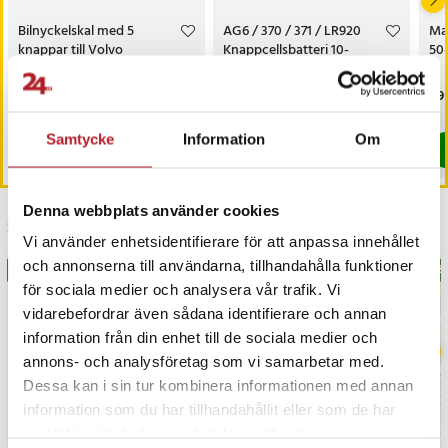
Bilnyckelskal med 5
AG6 / 370 / 371 / LR920
Ma
knappar till Volvo
Knappcellsbatteri 10-
50
pack
Pris
149 kr
:
149 kr
Pris
49 kr
:
49 kr
Pri
89 
I lager, levereras inom 1-2 vardagar
I lager, levereras inom 1-2 vardagar
Samtycke
Information
Om
Köp
Köp
Denna webbplats använder cookies
Senast besökta
Vi använder enhetsidentifierare för att anpassa innehållet
och annonserna till användarna, tillhandahålla funktioner
BÄSTSÄLJARE
BÄS
för sociala medier och analysera vår trafik. Vi
vidarebefordrar även sådana identifierare och annan
information från din enhet till de sociala medier och
annons- och analysföretag som vi samarbetar med.
Dessa kan i sin tur kombinera informationen med annan
information som du har tillhandahållit eller som de har
samlat in när du har använt deras tjänster.