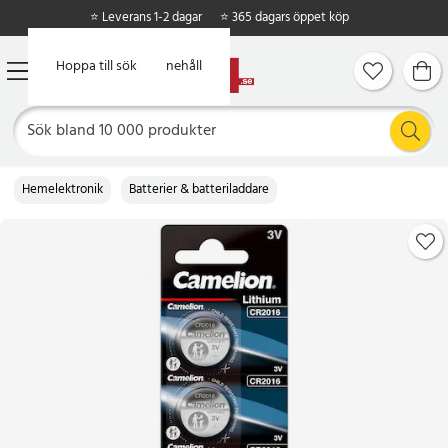
⭐ Leverans 1-2 dagar
⭐ 365 dagars öppet köp
Hoppa till huvudinnehåll
Hoppa till sök
Hemelektronik
Batterier & batteriladdare