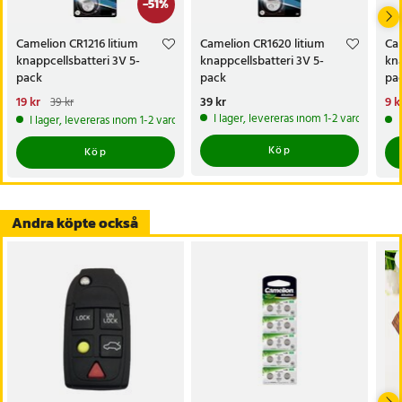
-
51
%
Artikelnummer
:
123097
Camelion CR1216 litium
Camelion CR1620 litium
Cam
knappcellsbatteri 3V 5-
knappcellsbatteri 3V 5-
kna
pack
pack
pa
Nuvarande pris
19 kr
:
19 kr
Tidigare
Pris
39 kr
:
39 kr
Nu
9 k
39 kr
pris
:
39 kr
pri
I lager, levereras inom 1-2 vardagar
I lager, levereras inom 1-2 vardagar
Köp
Köp
Andra köpte också