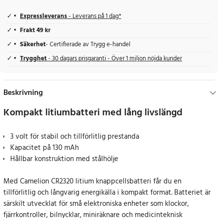
Expressleverans
- Leverans på 1 dag*
Frakt 49 kr
Säkerhet
- Certifierade av Trygg e-handel
Trygghet
- 30 dagars prisgaranti - Över 1 miljon nöjda kunder
Beskrivning
Kompakt litiumbatteri med lång livslängd
3 volt för stabil och tillförlitlig prestanda
Kapacitet på 130 mAh
Hållbar konstruktion med stålhölje
Med Camelion CR2320 litium knappcellsbatteri får du en
tillförlitlig och långvarig energikälla i kompakt format. Batteriet är
särskilt utvecklat för små elektroniska enheter som klockor,
fjärrkontroller, bilnycklar, miniräknare och medicinteknisk