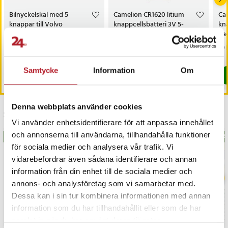
Bilnyckelskal med 5
Camelion CR1620 litium
Cam
knappar till Volvo
knappcellsbatteri 3V 5-
kna
pack
pa
Pris
149 kr
:
149 kr
Pris
39 kr
:
39 kr
Pri
19 
I lager, levereras inom 1-2 vardagar
I lager, levereras inom 1-2 vardagar
Samtycke
Information
Om
Köp
Köp
Denna webbplats använder cookies
Senast besökta
Vi använder enhetsidentifierare för att anpassa innehållet
och annonserna till användarna, tillhandahålla funktioner
BÄSTSÄLJARE
BÄS
för sociala medier och analysera vår trafik. Vi
vidarebefordrar även sådana identifierare och annan
information från din enhet till de sociala medier och
annons- och analysföretag som vi samarbetar med.
Dessa kan i sin tur kombinera informationen med annan
information som du har tillhandahållit eller som de har
samlat in när du har använt deras tjänster.