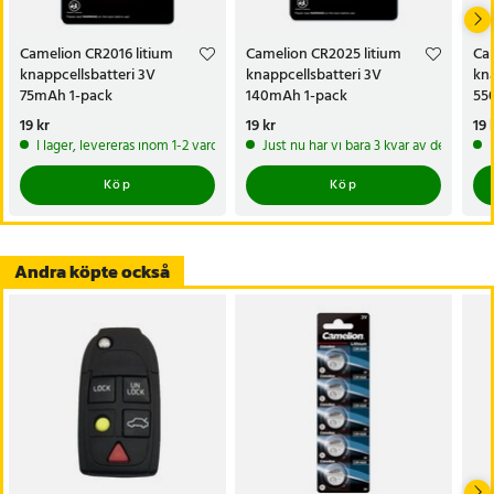
- Diameter: 23 mm
- Höjd: 2,0 mm
Camelion CR2016 litium
Camelion CR2025 litium
Ca
- Vikt: 3 g
knappcellsbatteri 3V
knappcellsbatteri 3V
kna
- Hölje: Stål
75mAh 1-pack
140mAh 1-pack
55
- Driftstemperatur: -20 °C till +60 °C
Pris
19 kr
:
19 kr
Pris
19 kr
:
19 kr
Pri
19 
- Lagringstemperatur: 18 °C till 28 °C
I lager, levereras inom 1-2 vardagar
Just nu har vi bara 3 kvar av denna pr
- Minsta hållbarhet: 10 år
- Antal: 1-pack
Köp
Köp
- Tillverkare: Camelion
Artikelnummer
:
123108
Andra köpte också