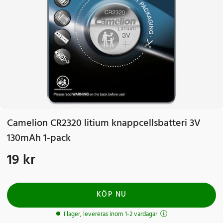
Camelion CR2320 litium knappcellsbatteri 3V
130mAh 1-pack
19 kr
Pris
:
19 kr
KÖP NU
I lager, levereras inom 1-2 vardagar