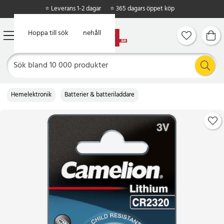
⭐ Leverans 1-2 dagar
⭐ 365 dagars öppet köp
Hoppa till huvudinnehåll
Hoppa till sök
Hemelektronik
Batterier & batteriladdare