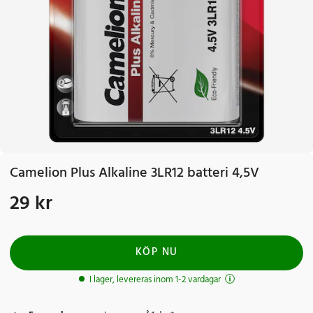
Camelion Plus Alkaline 3LR12 batteri 4,5V
29 kr
Pris
:
29 kr
KÖP NU
I lager, levereras inom 1-2 vardagar