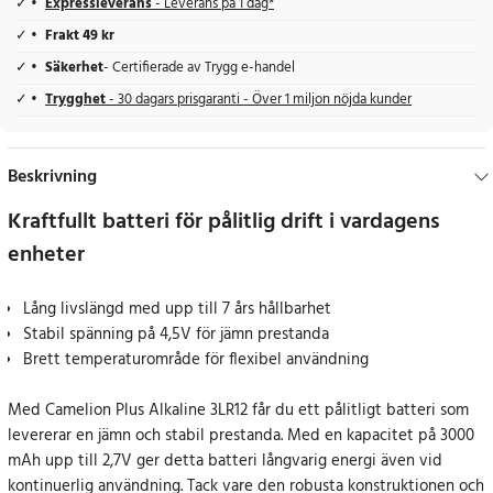
Expressleverans
- Leverans på 1 dag*
Frakt 49 kr
Säkerhet
- Certifierade av Trygg e-handel
Trygghet
- 30 dagars prisgaranti - Över 1 miljon nöjda kunder
Beskrivning
Kraftfullt batteri för pålitlig drift i vardagens
enheter
Lång livslängd med upp till 7 års hållbarhet
Stabil spänning på 4,5V för jämn prestanda
Brett temperaturområde för flexibel användning
Med Camelion Plus Alkaline 3LR12 får du ett pålitligt batteri som
levererar en jämn och stabil prestanda. Med en kapacitet på 3000
mAh upp till 2,7V ger detta batteri långvarig energi även vid
kontinuerlig användning. Tack vare den robusta konstruktionen och