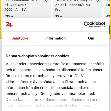
Högpresterande batteri
Tempererat Skärmskydd
Vin
till Ryobi ONE+
2,5D till iPhone 14/13/13
Luf
4000mAh 18V
Pro
Pris
599 kr
:
599 kr
Pris
39 kr
:
39 kr
Pri
49 
Kommer i lager 2026-08-21
I lager, levereras inom 1-2 vardagar
Köp
Köp
Samtycke
Information
Om
Senast besökta
Denna webbplats använder cookies
BÄSTSÄLJARE
BÄS
Vi använder enhetsidentifierare för att anpassa innehållet
och annonserna till användarna, tillhandahålla funktioner
för sociala medier och analysera vår trafik. Vi
vidarebefordrar även sådana identifierare och annan
information från din enhet till de sociala medier och
annons- och analysföretag som vi samarbetar med.
Dessa kan i sin tur kombinera informationen med annan
information som du har tillhandahållit eller som de har