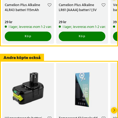
- Dimensioner: 61,5 x 21 x 65 mm
Camelion Plus Alkaline
Camelion Plus Alkaline
Ver
- Arbetstemperatur: -18° till 55° C
4LR43 batteri 115mAh
LR61 (AAAA) batteri 1,5V
bat
- Förvaringstemperatur: 15° till 25° C
- Bäst före: 7 år
Pris
29 kr
:
29 kr
Pris
29 kr
:
29 kr
Pri
39 
I lager, levereras inom 1-2 vardagar
I lager, levereras inom 1-2 vardagar
Artikelnummer
:
123084
Köp
Köp
Andra köpte också