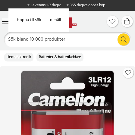
⭐ Leverans 1-2 dagar
⭐ 365 dagars öppet köp
Hoppa till huvudinnehåll
Hoppa till sök
Hemelektronik
Batterier & batteriladdare