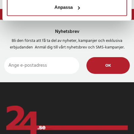
SP370
SR69
Anpassa
SR920W
⭐ 365 dagars öppet köp
SR921
V370
Nyhetsbrev
Artikelnummer
:
114944
Bli den första att få ta del av nyheter, kampanjer och exklusiva
erbjudanden Anmäl dig till vårt nyhetsbrev och SMS-kampanjer.
OK