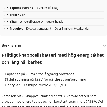
Expressleverans
- Leverans på 1 dag*
Frakt 49 kr
Säkerhet
- Certifierade av Trygg e-handel
Trygghet
- 30 dagars prisgaranti - Över 1 miljon nöjda kunder
Beskrivning
Pålitligt knappcellsbatteri med hög energitäthet
och lång hållbarhet
Kapacitet på 25 mAh för långvarig prestanda
Stabil spänning på 1,55V för pålitlig strömförsörjning
Uppfyller EU:s miljödirektiv 2013/56/EU
Camelion SR69 knappcellsbatteri är ett silveroxidbatteri som
erbjuder hög energitäthet och en konstant spänning på 1,55V. Det