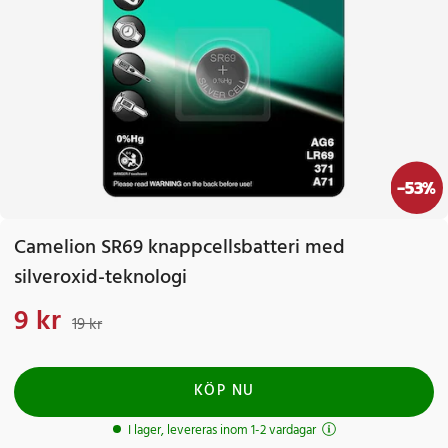
-
53
%
Camelion SR69 knappcellsbatteri med
silveroxid-teknologi
9 kr
Nuvarande pris
:
9 kr
Tidigare pris
:
19 kr
19 kr
KÖP NU
I lager, levereras inom 1-2 vardagar