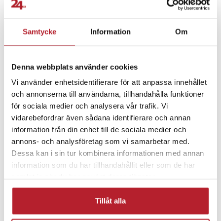
- Mått: 11,6 x 2,1 mm
- Material: Rostfritt stål
Fortsätt att fynda
Samtycke
Information
Om
Kompatibel med:
Batterier & batteriladdare
Knappcellsbatterier
Rensad lista:
Denna webbplats använder cookies
1188SO
Rea Övrigt
Övriga batterier
Rea 1-9 Kronor
Vi använder enhetsidentifierare för att anpassa innehållet
280-51
och annonserna till användarna, tillhandahålla funktioner
370X
för sociala medier och analysera vår trafik. Vi
620
Hemelektronik
vidarebefordrar även sådana identifierare och annan
D370
information från din enhet till de sociala medier och
D371
annons- och analysföretag som vi samarbetar med.
E370
GP370
Dessa kan i sin tur kombinera informationen med annan
R370/36
information som du har tillhandahållit eller som de har
RW415
samlat in när du har använt deras tjänster.
S921E
SB-BN
Tillåt alla
SG6