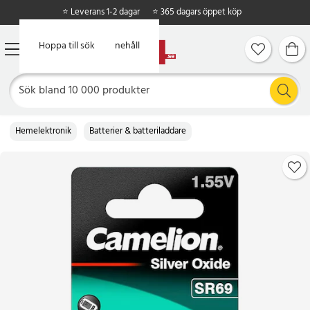
⭐ Leverans 1-2 dagar
⭐ 365 dagars öppet köp
Hoppa till huvudinnehåll
Hoppa till sök
Hemelektronik
Batterier & batteriladdare