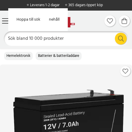
⭐ Leverans 1-2 dagar
⭐ 365 dagars öppet köp
Hoppa till huvudinnehåll
Hoppa till sök
Hemelektronik
Batterier & batteriladdare