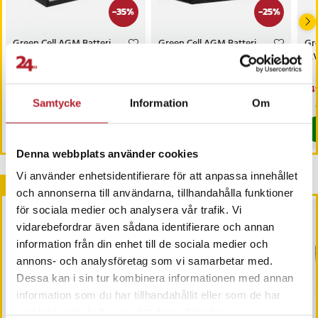
-
35
%
-
25
%
Green Cell AGM Batteri
Green Cell AGM Batteri
Gre
12V 9Ah
12V 10Ah
12V
Nuvarande pris
299 kr
:
Nuvarande pris
299 kr
:
Nu
249
459 kr
399 kr
299 kr
Tidigare pris
:
459 kr
299 kr
Tidigare pris
:
399 kr
249
Samtycke
Information
Om
Kommer i lager 2026-08-14
I lager, levereras inom 1-2 vardagar
Köp
Köp
Denna webbplats använder cookies
Vi använder enhetsidentifierare för att anpassa innehållet
Andra köpte också
och annonserna till användarna, tillhandahålla funktioner
för sociala medier och analysera vår trafik. Vi
vidarebefordrar även sådana identifierare och annan
information från din enhet till de sociala medier och
annons- och analysföretag som vi samarbetar med.
Dessa kan i sin tur kombinera informationen med annan
information som du har tillhandahållit eller som de har
samlat in när du har använt deras tjänster.
-
29
%
-
29
%