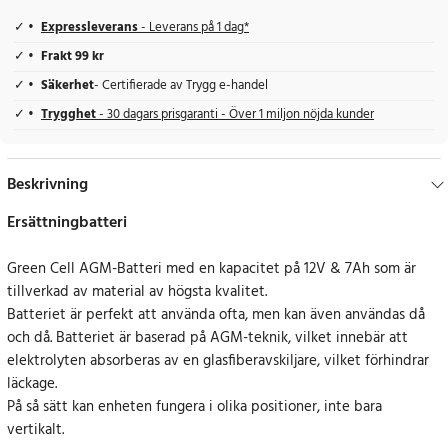
Expressleverans
- Leverans på 1 dag*
Frakt 99 kr
Säkerhet
- Certifierade av Trygg e-handel
Trygghet
- 30 dagars prisgaranti - Över 1 miljon nöjda kunder
Beskrivning
Ersättningbatteri
Green Cell AGM-Batteri med en kapacitet på 12V & 7Ah som är
tillverkad av material av högsta kvalitet.
Batteriet är perfekt att använda ofta, men kan även användas då
och då. Batteriet är baserad på AGM-teknik, vilket innebär att
elektrolyten absorberas av en glasfiberavskiljare, vilket förhindrar
läckage.
På så sätt kan enheten fungera i olika positioner, inte bara
vertikalt.