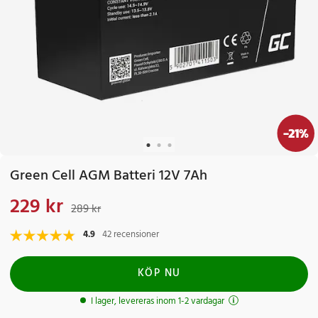
-
21
%
Green Cell AGM Batteri 12V 7Ah
229 kr
Nuvarande pris
:
229 kr
Tidigare pris
:
289 kr
289 kr
4.9
42 recensioner
KÖP NU
I lager, levereras inom 1-2 vardagar