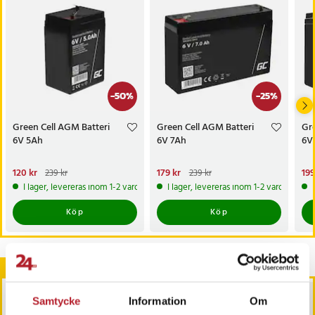
Storlek (längd x bredd x höjd) 135*35*61 mm
Total höjd (med kontakter) 66 mm
Artikelnummer
:
88401
-
50
%
-
25
%
Green Cell AGM Batteri
Green Cell AGM Batteri
Gre
6V 5Ah
6V 7Ah
6V
Nuvarande pris
120 kr
:
Nuvarande pris
179 kr
:
Nu
199
239 kr
239 kr
120 kr
Tidigare pris
:
239 kr
179 kr
Tidigare pris
:
239 kr
199
I lager, levereras inom 1-2 vardagar
I lager, levereras inom 1-2 vardagar
Köp
Köp
Andra köpte också
Samtycke
Information
Om