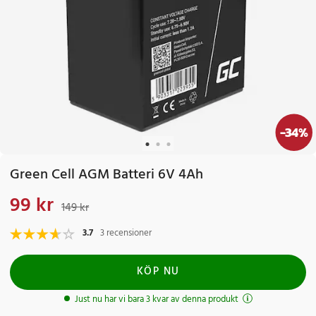
-
34
%
Green Cell AGM Batteri 6V 4Ah
99 kr
Nuvarande pris
:
99 kr
Tidigare pris
:
149 kr
149 kr
3.7
3 recensioner
KÖP NU
Just nu har vi bara 3 kvar av denna produkt