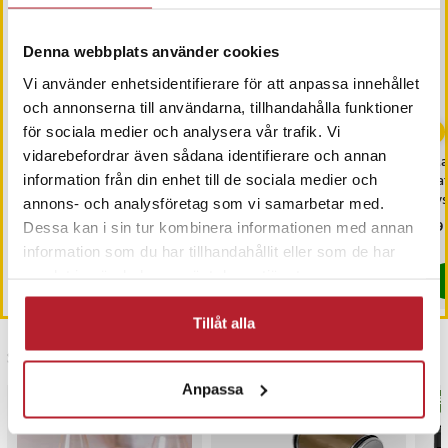
Denna webbplats använder cookies
Vi använder enhetsidentifierare för att anpassa innehållet
och annonserna till användarna, tillhandahålla funktioner
-
27
%
-
25
%
för sociala medier och analysera vår trafik. Vi
vidarebefordrar även sådana identifierare och annan
Green Cell AGM Batteri
Green Cell AGM Batteri
Max
information från din enhet till de sociala medier och
12V 7.2Ah
12V 10Ah
bat
liv
annons- och analysföretag som vi samarbetar med.
Nuvarande pris
249 kr
:
Nuvarande pris
299 kr
:
Pri
29 
339 kr
399 kr
Dessa kan i sin tur kombinera informationen med annan
249 kr
Tidigare pris
:
339 kr
299 kr
Tidigare pris
:
399 kr
Just nu har vi bara 3 kvar av denna produkt
I lager, levereras inom 1-2 vardagar
information som du har tillhandahållit eller som de har
samlat in när du har använt deras tjänster.
Köp
Köp
Tillåt alla
Senast besökta
Anpassa
BÄSTSÄLJARE
BÄS