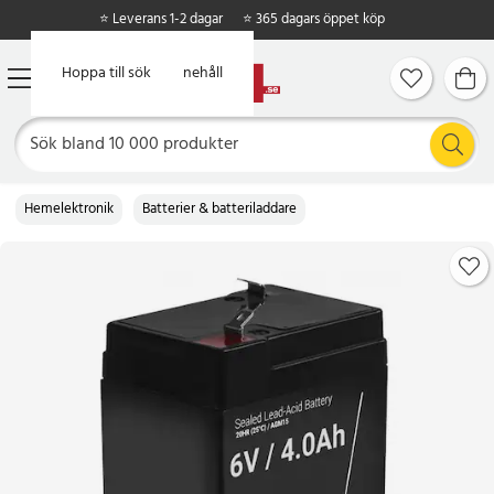
⭐ Leverans 1-2 dagar
⭐ 365 dagars öppet köp
Hoppa till huvudinnehåll
Hoppa till sök
Hemelektronik
Batterier & batteriladdare