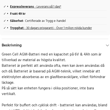
Expressleverans
- Leverans på 1 dag*
Frakt 49 kr
Säkerhet
- Certifierade av Trygg e-handel
Trygghet
- 30 dagars prisgaranti - Över 1 miljon nöjda kunder
Beskrivning
Green Cell AGM-Batteri med en kapacitet på 6V & 4Ah som är
tillverkad av material av högsta kvalitet.
Batteriet är perfekt att använda ofta, men kan även användas då
och då. Batteriet är baserad på AGM-teknik, vilket innebär att
elektrolyten absorberas av en glasfiberavskiljare, vilket förhindrar
läckage.
På så sätt kan enheten fungera i olika positioner, inte bara
vertikalt.
Perfekt för buffert och cyklisk drift - batteriet kan användas, bland